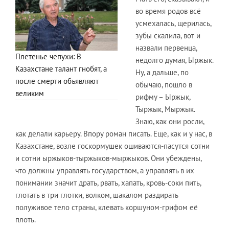
во время родов всё
усмехалась, щерилась,
зубы скалила, вот и
назвали первенца,
Плетенье чепухи: В
недолго думая, Ыржык.
Казахстане талант гнобят, а
Ну, а дальше, по
после смерти объявляют
обычаю, пошло в
великим
рифму – Ыржык,
Тыржык, Мыржык.
Знаю, как они росли,
как делали карьеру. Впору роман писать. Еще, как и у нас, в
Казахстане, возле госкормушек ошиваются-пасутся сотни
и сотни ыржыков-тыржыков-мыржыков. Они убеждены,
что должны управлять государством, а управлять в их
понимании значит драть, рвать, хапать, кровь-соки пить,
глотать в три глотки, волком, шакалом раздирать
полуживое тело страны, клевать коршуном-грифом её
плоть.