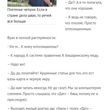
– Да?! А я-то полагала,
что они хорошие.
Плетенье чепухи: Если в
стране дела швах, то речей
– Я ведь не говорю,
всё больше
что плохие. Просто
оппозиционные.
Врач в полной растерянности:
- Хм-м… К кому оппозиционны?
– К народу. К системе правления. К бишаринскому люду.
– Надо же!
– Да, да, почитайте! Аршинные статьи для тех, кто ест
қазы-қарта и черную икру.
– Да нам читать некогда. Не до газет. Мы за компьютером
слепнем. Просто слышала, что «Дат» – бяка, потому ее и
преследуют.
– Выходит, милый доктор, вас сбили с толку. «Дат» –