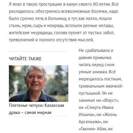
Я впал в такую прострацию в канун своего 80-летия. Всё
разладилось: обострились всевозможные болячки, надо
было срочно лечь в больницу, а тут, как назло, пошли
стынь, мрак, сырь и мокрядь, всплыли разные нелады,
житейские неурядицы, голова пухнет от пустых забот,
треволнений и полного отсутствия мыслей.
Не срабатывала и
давняя привычка
ЧИТАЙТЕ ТАКЖЕ
читать перед сном
умные книжки. Всё
мерещилось постным,
тривиальным жвачкой-
пустышкой. Ум не
занимал ни «Фауст»,
Плетенье чепухи: Казахская
ни «Смерть Ивана
драка – самая мирная
Ильича», ни «Жизнь
Арсеньева», ни
«Гаклии» Абая, ни