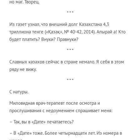
но маг. Творец.
* * *
Из газет узнал, что внешний долг Казахстана 4,3
триллиона тенге («Қазақ», № 40-42, 2014). Апырай а! Кто
будет платить? Внуки? Правнуки?
* * *
Славных казахов сейчас в стране немало. Я себя в этом
ряду не вижу.
* * *
С натуры.
Миловидная врач-терапевт после осмотра и
прослушивания с недоумением спрашивает меня:
– Так, вы в «Дате» печатаетесь?
– В «Дате» тоже. Более четырнадцати лет. Из номера в