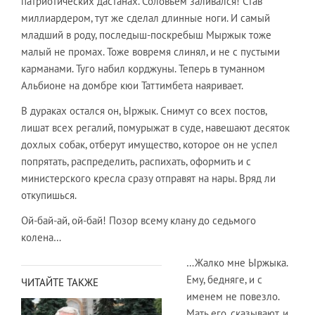
патриотических дастанах. Соловьем заливался! Став
миллиардером, тут же сделал длинные ноги. И самый
младший в роду, последыш-поскребыш Мыржык тоже
малый не промах. Тоже вовремя слинял, и не с пустыми
карманами. Туго набил корджуны. Теперь в туманном
Альбионе на домбре кюи Таттимбета наяривает.
В дураках остался он, Ыржык. Снимут со всех постов,
лишат всех регалий, помурыжат в суде, навешают десяток
дохлых собак, отберут имущество, которое он не успел
попрятать, распределить, распихать, оформить и с
министерского кресла сразу отправят на нары. Вряд ли
откупишься.
Ой-бай-ай, ой-бай! Позор всему клану до седьмого
колена…
…Жалко мне Ыржыка.
Ему, бедняге, и с
ЧИТАЙТЕ ТАКЖЕ
именем не повезло.
Мать его, сказывают, и