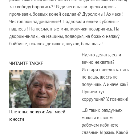
за свободу боролись?! Ради чего наши предки кровь
проливали, боевых коней седлали? Дуроломы! Ахмаки!
Чистоплюи задрипанные! Подловили өңкей суболыш-
падлесы! На несчастные миллиончики позарились. На
дворцы-виллы, на машины, подворья, на божью напакý
байбише, токалок, детишек, внуков, бала-шаға!
Ну, что делать, если
вечно нехватка?
ЧИТАЙТЕ ТАКЖЕ
Исстари повелось: пять
не дашь, шесть не
получишь. А иначе как?
Причем тут
коррупция? У, говнюки!
…В таких раздумьях
Плетенье чепухи: Аул моей
маялся в своем
юности
рабочем кабинете
славный Ыржык. Какой