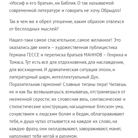
«Иосиф и его братья», ни Библия. О так называемой
современной литературе и говорить не хочу. Обрыдло!
Так в чем же я обрел утешение, каким образом отвлекся
от бесплодных мыслей?
Нашел-таки самое спасительное, самое желанное! Это
оказались две книги – художественная публицистика
Германа ГЕССЕ и переписка братьев МАННОВ – Генриха и
Томаса. Тут есть всё для отдохновения, для наслаждения,
для восхищения. И драматическая ситуация эпохи, и
литературный шарм, интеллектуальный Дух.
Поразительная гармония! Славные титаны пера! Читаешь
их и как бы возвышаешься, взмываешь, отстраняешься от
низменной серости; их словесная вязь, синтаксические и
стилистические конструкции, насыщенные блеском ума,
сочувствием к людским болям и бедам, облагораживают
тебя, и душа чутко отзывается на каждое их слово, на
каждую фразу, они околдовывают, завораживают, манят,
наполняют тебя негой и разумом.