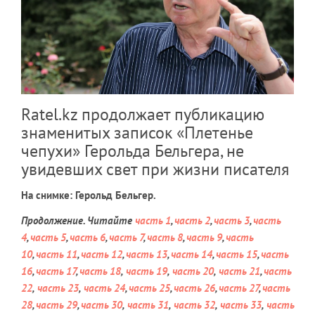
Ratel.kz продолжает публикацию
знаменитых записок «Плетенье
чепухи» Герольда Бельгера, не
увидевших свет при жизни писателя
На снимке: Герольд Бельгер.
Продолжение. Читайте
часть 1
,
часть 2
,
часть 3
,
часть
4
,
часть 5
,
часть 6
,
часть 7
,
часть 8
,
часть 9
,
часть
10
,
часть 11
,
часть 12
,
часть 13
,
часть 14
,
часть 15
,
часть
16
,
часть 17
,
часть 18
,
часть 19
,
часть 20
,
часть 21
,
часть
22
,
часть 23
,
часть 24
,
часть 25
,
часть 26
,
часть 27
,
часть
28
,
часть 29
,
часть 30
,
часть 31
,
часть 32
,
часть 33
,
часть