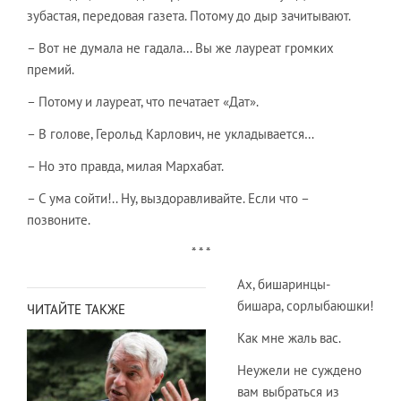
зубастая, передовая газета. Потому до дыр зачитывают.
– Вот не думала не гадала… Вы же лауреат громких
премий.
– Потому и лауреат, что печатает «Дат».
– В голове, Герольд Карлович, не укладывается…
– Но это правда, милая Мархабат.
– С ума сойти!.. Ну, выздоравливайте. Если что –
позвоните.
* * *
Ах, бишаринцы-
бишара, сорлыбаюшки!
ЧИТАЙТЕ ТАКЖЕ
Как мне жаль вас.
Неужели не суждено
вам выбраться из