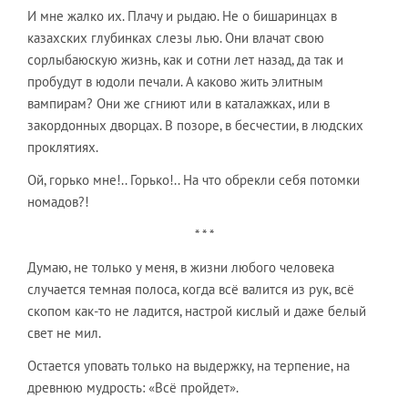
И мне жалко их. Плачу и рыдаю. Не о бишаринцах в
казахских глубинках слезы лью. Они влачат свою
сорлыбаюскую жизнь, как и сотни лет назад, да так и
пробудут в юдоли печали. А каково жить элитным
вампирам? Они же сгниют или в каталажках, или в
закордонных дворцах. В позоре, в бесчестии, в людских
проклятиях.
Ой, горько мне!.. Горько!.. На что обрекли себя потомки
номадов?!
* * *
Думаю, не только у меня, в жизни любого человека
случается темная полоса, когда всё валится из рук, всё
скопом как-то не ладится, настрой кислый и даже белый
свет не мил.
Остается уповать только на выдержку, на терпение, на
древнюю мудрость: «Всё пройдет».