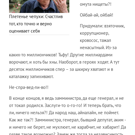
омута нищеты?!
Ойбай-ай, ойбай!
Плетенье чепухи: Счастлив
тот, кто точно и верно
Придумали: взяточник,
оценивает себя
коррупционер,
кровосос, тажал
ненасытный. Из-за
каких-то миллиончиков! Тьфу! Другие миллиардами
ворочают, и хоть бы хны. Наоборот, в героях ходят. А тут
десяток миллиончиков спер – за шкирку хватают и в
каталажку запихивают.
Не-спра-вед-ли-во!!
В конце концов, я ведь замминистра, да еще генерал, и не
от токал родился. Заслуги-то о-го-го! И теперь брать, что
ли, ничего нельзя?! Да народ наш, айналайн, не поймет.
Как же так?! Замминистра, генерал, бывший депутат, аким -
и ничего не берет, не мухлюет, не карабчит, не хабарит! Да
разве такое возможно? Зачем же тогда за независимость,