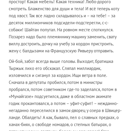
простор! Какая мебель! Какая техника! Любо-дорого
смотреть. Блаженство для души и тела! И всё теперь коту
под хвост. Так все ладно складывалось и – на тебе! – за
десяток миллиончиков подсидели-подстерегли, с-с-
собаки! Шайтан попутал. На ровном месте споткнулся.
Позарез надо было племяннику машину заменить, свату
виллу достроить, дочку на учебу за кордон пристроить,
жену с балдызами на Французскую Ривьеру отправить.
Ой-бой, забот всегда выше головы. Выходит, братишка
Тыржык лихо его обскакал. Сляпал миллиардик,
изловчился и сиганул за кордон. Ищи ветра в поле.
Сначала в депутаты пробился, потом в министры
пробрался, потом советником где-то заделался, потом в
«Мунайгазе» подсуетился, даже в областном акимате
годик прокантовался, а потом – уфит-суфит! – нежданно-
негаданно переселился в замок-дворец у озера в Швицер-
ланде. Обалдеть! А как, бывало, пел о славных предках, о
ханах-биях, о свободе номадов, о степных батырах, о