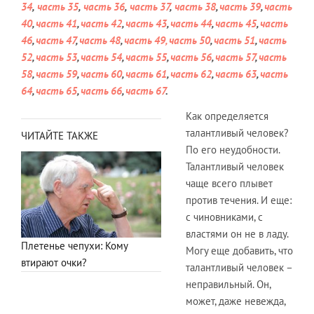
34
,
часть 35
,
часть 36
,
часть 37
,
часть 38
,
часть 39
,
часть
40
,
часть 41
,
часть 42
,
часть 43
,
часть 44
,
часть 45
,
часть
46
,
часть 47
,
часть 48
,
часть 49
, часть 50
,
часть 51
,
часть
52
,
часть 53
,
часть 54
,
часть 55
,
часть 56
,
часть 57
,
часть
58
,
часть 59
,
часть 60
,
часть 61
,
часть 62
,
часть 63
,
часть
64
,
часть 65
,
часть 66
,
часть 67
.
Как определяется
талантливый человек?
ЧИТАЙТЕ ТАКЖЕ
По его неудобности.
Талантливый человек
чаще всего плывет
против течения. И еще:
с чиновниками, с
властями он не в ладу.
Плетенье чепухи: Кому
Могу еще добавить, что
втирают очки?
талантливый человек –
неправильный. Он,
может, даже невежда,