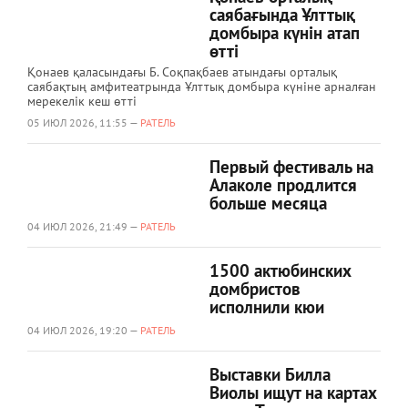
саябағында Ұлттық
домбыра күнін атап
өтті
Қонаев қаласындағы Б. Соқпақбаев атындағы орталық
саябақтың амфитеатрында Ұлттық домбыра күніне арналған
мерекелік кеш өтті
05 ИЮЛ 2026, 11:55 —
РАТЕЛЬ
Первый фестиваль на
Алаколе продлится
больше месяца
04 ИЮЛ 2026, 21:49 —
РАТЕЛЬ
1500 актюбинских
домбристов
исполнили кюи
04 ИЮЛ 2026, 19:20 —
РАТЕЛЬ
Выставки Билла
Виолы ищут на картах