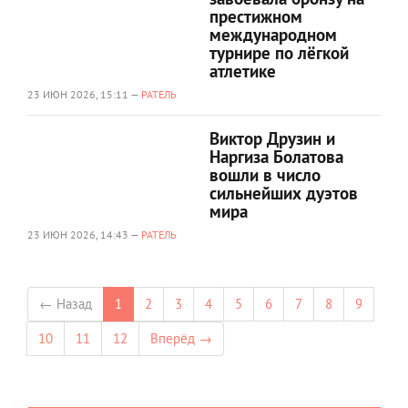
престижном
международном
турнире по лёгкой
атлетике
23 ИЮН 2026, 15:11 —
РАТЕЛЬ
Виктор Друзин и
Наргиза Болатова
вошли в число
сильнейших дуэтов
мира
23 ИЮН 2026, 14:43 —
РАТЕЛЬ
← Назад
1
2
3
4
5
6
7
8
9
10
11
12
Вперёд →