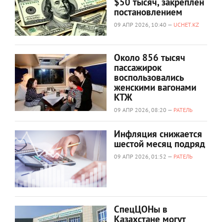
$50 тысяч, закреплён
постановлением
09 АПР 2026, 10:40 —
UCHET.KZ
Около 856 тысяч
пассажирок
воспользовались
женскими вагонами
КТЖ
09 АПР 2026, 08:20 —
РАТЕЛЬ
Инфляция снижается
шестой месяц подряд
09 АПР 2026, 01:52 —
РАТЕЛЬ
СпецЦОНы в
Казахстане могут