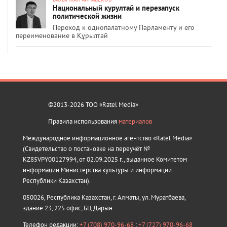
Национальный курултай и перезапуск
политической жизни
Переход к однопалатному Парламенту и его
переименование в Құрылтай
©2013-2026 ТОО «Ratel Media»
Правила использования
материалов
Международное информационное агентство «Ratel Media»
(Свидетельство о постановке на переучёт №
KZ85VPY00127994, от 02.09.2025 г., выданное Комитетом
информации Министерства культуры и информации
Республики Казахстан).
050026, Республика Казахстан, г. Алматы, ул. Муратбаева,
здание 23, 225 офис, БЦ Дарын
Телефон редакции:
+7 (708) 970-96-68
;
+7 (727) 970-96-68