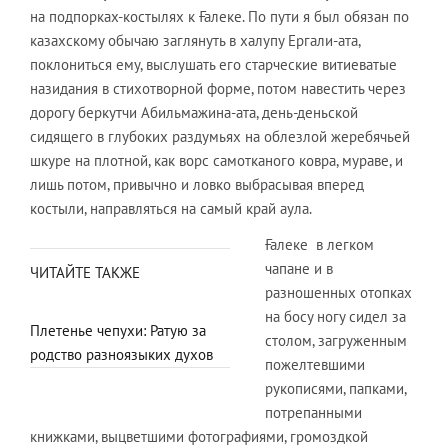
на подпорках-костылях к Ғалеке. По пути я был обязан по
казахскому обычаю заглянуть в халупу Ергали-ата,
поклониться ему, выслушать его старческие витиеватые
назидания в стихотворной форме, потом навестить через
дорогу беркутчи Абильмажина-ата, день-деньской
сидящего в глубоких раздумьях на облезлой жеребячьей
шкуре на плотной, как ворс самотканого ковра, мураве, и
лишь потом, привычно и ловко выбрасывая вперед
костыли, направляться на самый край аула.
Ғалеке в легком
чапане и в
ЧИТАЙТЕ ТАКЖЕ
разношенных отопках
на босу ногу сидел за
Плетенье чепухи: Ратую за
столом, загруженным
родство разноязыких духов
пожелтевшими
рукописями, папками,
потрепанными
книжками, выцветшими фотографиями, громоздкой