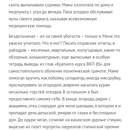
скота, выпалывали сорняки. Мама хлопотала по дому и
медпункту с утра до вечера. Папа усердно обслуживал
аулы своего радиуса, оказывая всевозможную
медицинскую помощь.
Бездельничал – из-за своей убогости – только я. Меня это
ужасно угнетало. Что я мог? Писать отцовские отчеты, в
райздрав – месячные, квартальные, полугодовые, какие-то
обзорные, конъюнктурные; еще выписывал в особую
тетрадь выводы из глав «Краткого курса ВКП (б)» для
самостоятельного обучения политической грамоте. Маме
помогал крутить маслобойку, сепаратор, иногда мясорубку,
присматривать за огородом, вовремя насыпать курам
несколько горстей отходов. В остальном я был
предоставлен самому себе. В конце огорода, рядом с
акациями, отец соорудил для меня шалашик, в котором я и
пропадал день-деньской, умирая от скуки и бесплодных
дум. До одури читал, сочинял на казахском дурные стишки,
вырезал из газет портреты лауреатов сталинской премии