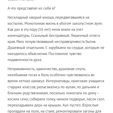
А что представлял из себя я?
Нескладный хворый юноша, передвигавшийся на
костылях. Монотонная жизнь в убогом захолустном ауле.
Как раз в эту пору (16 лет) меня взяли на учет
комендатуры. Ссыльный. Бесправный. Лишенный отчего
края. Рано почувствовавший несправедливость бытия.
Душевный отшельник. С зарубками на сердце, которым не
находилось объяснения. Постоянное чувство
подавленности духа.
Неприкаянность, одиночество, душевная смута,
неизбывная тоска и боль особенно чувствовались во
время летних каникул. Интернатовцы, приезжие учащиеся
старших классов, разъезжались по аулам, по дальним и
близким родственникам, посильно помогали по дому –
косили сено, собирали топку, чинили подворье, пасли скот,
перекладывали дерн на крышах. Аул пустел. Взрослые
пропадали на поле, на стане, ремонтировали загоны для