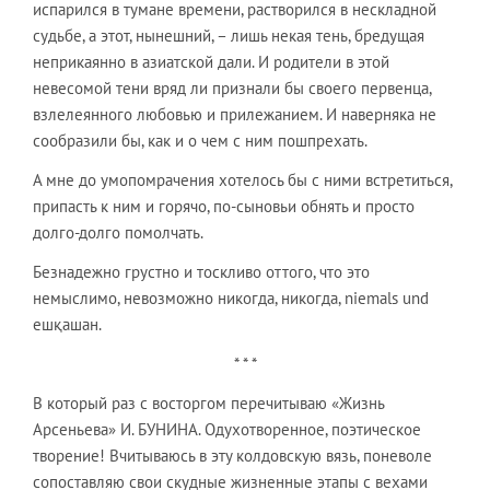
испарился в тумане времени, растворился в нескладной
судьбе, а этот, нынешний, – лишь некая тень, бредущая
неприкаянно в азиатской дали. И родители в этой
невесомой тени вряд ли признали бы своего первенца,
взлелеянного любовью и прилежанием. И наверняка не
сообразили бы, как и о чем с ним пошпрехать.
А мне до умопомрачения хотелось бы с ними встретиться,
припасть к ним и горячо, по-сыновьи обнять и просто
долго-долго помолчать.
Безнадежно грустно и тоскливо оттого, что это
немыслимо, невозможно никогда, никогда, niemals und
ешқашан.
* * *
В который раз с восторгом перечитываю «Жизнь
Арсеньева» И. БУНИНА. Одухотворенное, поэтическое
творение! Вчитываюсь в эту колдовскую вязь, поневоле
сопоставляю свои скудные жизненные этапы с вехами