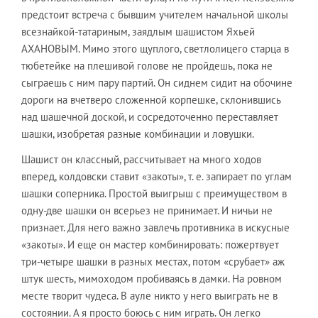
предстоит встреча с бывшим учителем начальной школы
всезнайкой-татариным, заядлым шашистом Яхьей
АХАНОВЫМ. Мимо этого щуплого, светлолицего старца в
тюбетейке на плешивой голове не пройдешь, пока не
сыграешь с ним пару партий. Он сиднем сидит на обочине
дороги на вчетверо сложенной корпешке, склонившись
над шашечной доской, и сосредоточенно переставляет
шашки, изобретая разные комбинации и ловушки.
Шашист он классный, рассчитывает на много ходов
вперед, колдовски ставит «закоты», т. е. запирает по углам
шашки соперника. Простой выигрыш с преимуществом в
одну-две шашки он всерьез не принимает. И ничьи не
признает. Для него важно завлечь противника в искусные
«закоты». И еще он мастер комбинировать: пожертвует
три-четыре шашки в разных местах, потом «срубает» аж
штук шесть, мимоходом пробиваясь в дамки. На ровном
месте творит чудеса. В ауле никто у него выиграть не в
состоянии. А я просто боюсь с ним играть. Он легко