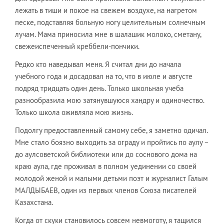
лежать в тиши и покое на свежем воздухе, на нагретом
песке, подставляя больную ногу целительным солнечным
лучам. Мама приносила мне в шалашик молоко, сметану,
свежеиспеченный креббели-пончики.
Редко кто наведывал меня. Я считал дни до начала
учебного года и досадовал на то, что в июле и августе
подряд тридцать один день. Только школьная учеба
разнообразила мою затянувшуюся хандру и одиночество.
Только школа оживляла мою жизнь.
Подолгу предоставленный самому себе, я заметно одичал.
Мне стало боязно выходить за ограду и пройтись по аулу –
до аулсоветской библиотеки или до соснового дома на
краю аула, где проживал в полном уединении со своей
молодой женой и малыми детьми поэт и журналист Галым
МАЛДЫБАЕВ, один из первых членов Союза писателей
Казахстана.
Когда от скуки становилось совсем невмоготу, я тащился