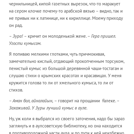
чернильницей, кипой газетных вырезок, что-то маракует
на сером клочке почему-то арабской вязью – видно, так и
не привык ни к латинице, ни к кириллице. Моему приходу
он рад.
– Зура! –
кричит он молоденькой жене. –
Гера пришел.
Угости кумысом.
Я попиваю мелкими глотками, чуть причмокивая,
замечательно кислый, отдающий прокопченным торсуком,
пенистый кумыс из большой деревянной чаши-тостаган и
слушаю стихи о крымских красотах и красавицах. У меня
кружится голова то ли от хмельного кумыса, то ли от
стихов.
–
Аман бол, айналайын,
– говорит на прощании Ғалеке. –
Захаживай. У Зуры лучший кумыс в ауле.
Ну, уж коли я выбрался из своего заточения, надо бы зараз
заглянуть и в аулсоветскую библиотеку, но она находится
в противоположной части аула, и по пути к ней неизбежно