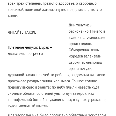
всех трех степеней, грезил о здоровье, о свободе, о
красивой, полезной жизни, смутно представляя, что это
такое.
Дни тянулись
бесконечно. Ничего в
ЧИТАЙТЕ ТАКЖЕ
ауле не случалось, не
происходило.
Плетенье чепухи: Дурак –
Обморочная тишь.
двигатель прогресса
Изредка взлаивали
дворняги, невпопад
орали петухи,
дурниной заливался чей-то ребенок, за домами визгливо
проезжала раздрызганная колымага. Сонное солнце
подолгу висело в зените; по небу плыли невесть куда
скучные облака; со степей уныло дул ветерок; над
картофельной ботвой кружились осы; в кустах угрожающе
гудел мохнатый шмель.
Для здоровья мне было прописано областным эскулапом