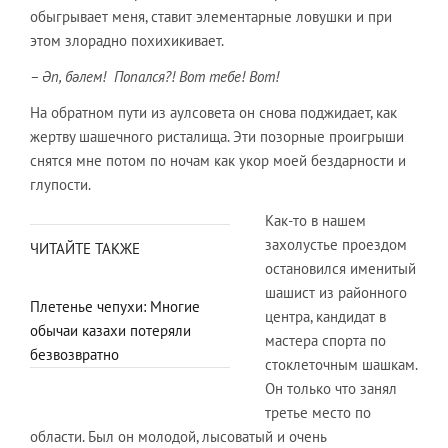
обыгрывает меня, ставит элементарные ловушки и при
этом злорадно похихикивает.
–
Әп, бәлем!
Попался?! Вот тебе! Вот!
На обратном пути из аулсовета он снова поджидает, как
жертву шашечного ристалища. Эти позорные проигрыши
снятся мне потом по ночам как укор моей бездарности и
глупости.
Как-то в нашем
захолустье проездом
ЧИТАЙТЕ ТАКЖЕ
остановился именитый
шашист из районного
Плетенье чепухи: Многие
центра, кандидат в
обычаи казахи потеряли
мастера спорта по
безвозвратно
стоклеточным шашкам.
Он только что занял
третье место по
области. Был он молодой, лысоватый и очень