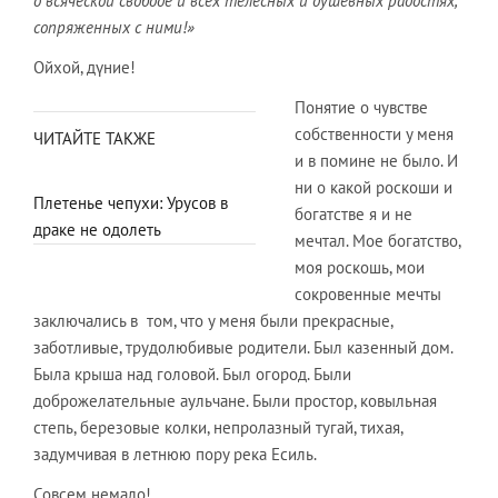
о всяческой свободе и всех телесных и душевных радостях,
сопряженных с ними!»
Ойхой, дүние!
Понятие о чувстве
собственности у меня
ЧИТАЙТЕ ТАКЖЕ
и в помине не было. И
ни о какой роскоши и
Плетенье чепухи: Урусов в
богатстве я и не
драке не одолеть
мечтал. Мое богатство,
моя роскошь, мои
сокровенные мечты
заключались в том, что у меня были прекрасные,
заботливые, трудолюбивые родители. Был казенный дом.
Была крыша над головой. Был огород. Были
доброжелательные аульчане. Были простор, ковыльная
степь, березовые колки, непролазный тугай, тихая,
задумчивая в летнюю пору река Есиль.
Совсем немало!