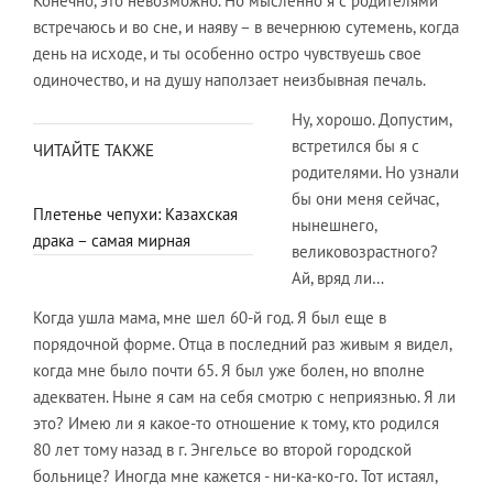
Конечно, это невозможно. Но мысленно я с родителями
встречаюсь и во сне, и наяву – в вечернюю сутемень, когда
день на исходе, и ты особенно остро чувствуешь свое
одиночество, и на душу наползает неизбывная печаль.
Ну, хорошо. Допустим,
встретился бы я с
ЧИТАЙТЕ ТАКЖЕ
родителями. Но узнали
бы они меня сейчас,
Плетенье чепухи: Казахская
нынешнего,
драка – самая мирная
великовозрастного?
Ай, вряд ли…
Когда ушла мама, мне шел 60-й год. Я был еще в
порядочной форме. Отца в последний раз живым я видел,
когда мне было почти 65. Я был уже болен, но вполне
адекватен. Ныне я сам на себя смотрю с неприязнью. Я ли
это? Имею ли я какое-то отношение к тому, кто родился
80 лет тому назад в г. Энгельсе во второй городской
больнице? Иногда мне кажется - ни-ка-ко-го. Тот истаял,