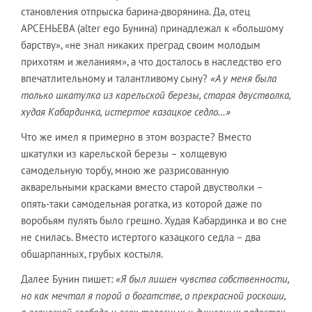
становления отпрыска барина-дворянина. Да, отец
АРСЕНЬЕВА (alter ego Бунина) принадлежал к «большому
барству», «не знал никаких преград своим молодым
прихотям и желаниям», а что досталось в наследство его
впечатлительному и талантливому сыну?
«А у меня была
только шкатулка из карельской березы, старая двустволка,
худая Кабардинка, истертое казацкое седло…»
Что же имел я примерно в этом возрасте? Вместо
шкатулки из карельской березы – холщевую
самодельную торбу, мною же разрисованную
акварельными красками вместо старой двустволки –
опять-таки самодельная рогатка, из которой даже по
воробьям пулять было грешно. Худая Кабардинка и во сне
не снилась. Вместо истертого казацкого седла – два
обшарпанных, грубых костыля.
Далее Бунин пишет:
«Я был лишен чувства собственности,
но как мечтал я порой о богатстве, о прекрасной роскоши,