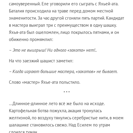
самоуверенный. Еле уговорили его сыграть с Яхьей-ата.
Баталия происходила на траве перед домом местной
знаменитости. За час-другой сгоняли пять партий. Кандидат
в мастера выиграл три с преимуществом в одну шашку.
Яхья-ата был ошеломлен, лицо покрылось пятнами, и он
обиженно промямлил:
– Это не выигрыш! Ни одного «закота» нет!..
На что заезжий шашист заметил:
– Когда играют большие мастера, «закотов» не бывает.
Слово «мастер» Яхье-ата польстило.
* * *
…Длинное-длинное лето всё же было на исходе.
Картофельная ботва пожухла, акация тронулась
желтизной, по воздуху тянулись серебристые нити, в моем
шалашике становилось свежо. Над Есилем по утрам
слоился туман.