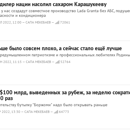
 дилер нации насолил сахаром Карашукееву
 у нас создадут совместное производство Lada Granta без АБС, подуше
асности и кондиционера
Л 2022, 12:00 — САПА МЕКЕБАЕВ —
72061
ьше было совсем плохо, а сейчас стало ещё лучше
предумышленном патриотизме и профессиональных любителях Родин
Н 2022, 11:15 — САПА МЕКЕБАЕВ —
52764
 $100 млрд, выведенных за рубеж, за неделю сократ
0 раз
тельству бутылку "Боржоми" надо было открывать раньше
Р 2022, 13:30 — САПА МЕКЕБАЕВ —
64773