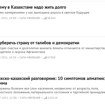
ему в Казахстане надо жить долго
ми намерениями у нас вымощена дорога в светлое будущее
К 2021, 19:00 — САПА МЕКЕБАЕВ —
96344
уберечь страну от талибов и демократии
тдел счастья и долголетия акимата Алматы отличается от министерств
детели и порока Афганистана
Н 2021, 18:30 — САПА МЕКЕБАЕВ —
67008
ахско-казахский разговорник: 10 симптомов алматинс
мма
ржены болезни все слои населения, независимо от возраста, пола,
остного положения, материального состояния и партийной принадле
Р 2021, 12:00 — САПА МЕКЕБАЕВ —
124119