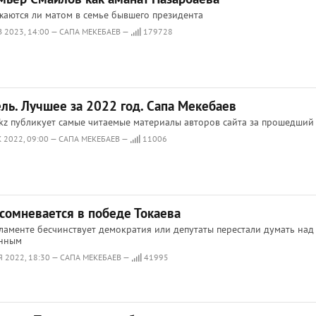
аются ли матом в семье бывшего президента
В 2023, 14:00 — САПА МЕКЕБАЕВ —
179728
ель. Лучшее за 2022 год. Сапа Мекебаев
.kz публикует самые читаемые материалы авторов сайта за прошедший
К 2022, 09:00 — САПА МЕКЕБАЕВ —
11006
 сомневается в победе Токаева
ламенте бесчинствует демократия или депутаты перестали думать над
анным
Я 2022, 18:30 — САПА МЕКЕБАЕВ —
41995