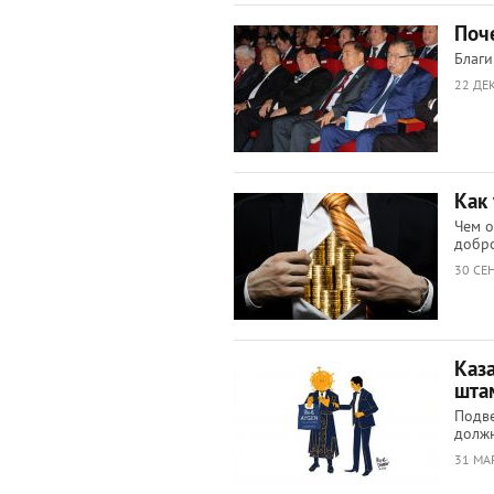
Поч
Благи
22 ДЕ
Как 
Чем о
добро
30 СЕ
Каз
шта
Подве
должн
31 МА