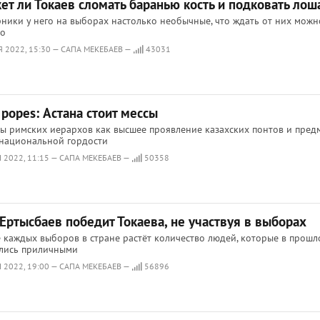
ет ли Токаев сломать баранью кость и подковать лош
ники у него на выборах настолько необычные, что ждать от них можн
но
Я 2022, 15:30 — САПА МЕКЕБАЕВ —
43031
popes: Астана стоит мессы
ы римских иерархов как высшее проявление казахских понтов и пред
национальной гордости
Н 2022, 11:15 — САПА МЕКЕБАЕВ —
50358
Ертысбаев победит Токаева, не участвуя в выборах
 каждых выборов в стране растёт количество людей, которые в прош
ались приличными
Н 2022, 19:00 — САПА МЕКЕБАЕВ —
56896