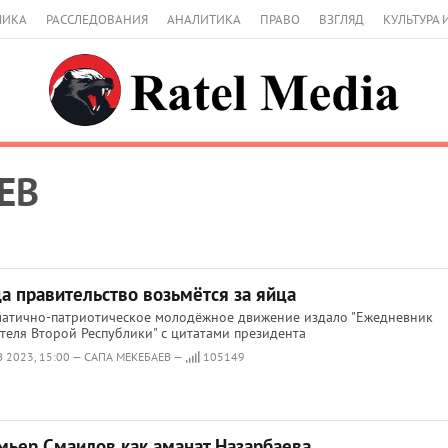
МИКА
РАССЛЕДОВАНИЯ
АНАЛИТИКА
ПРАВО
ВЗГЛЯД
КУЛЬТУРА 
ЕВ
а правительство возьмётся за яйца
матично-патриотическое молодёжное движение издало "Ежедневник
теля Второй Республики" с цитатами президента
В 2023, 15:00 — САПА МЕКЕБАЕВ —
105149
мьер Смаилов как аманат Назарбаева