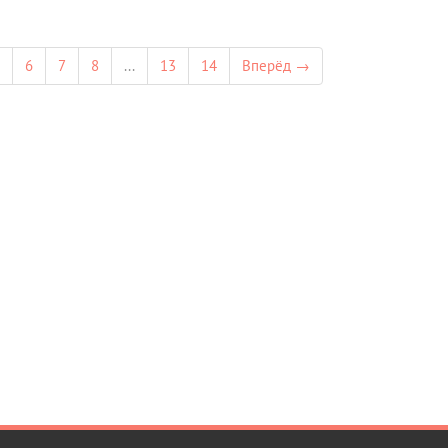
6
7
8
...
13
14
Вперёд →