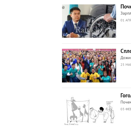
Поч
Зарпл
01 АП
Спло
Дожив
25 МА
Гог
Почем
03 ФЕ