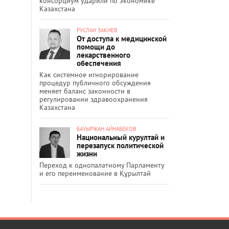
консорциум ударили по экономике
Казахстана
РУСЛАН ЗАКИЕВ
От доступа к медицинской
помощи до
лекарственного
обеспечения
Как системное игнорирование
процедур публичного обсуждения
меняет баланс законности в
регулировании здравоохранения
Казахстана
БАУЫРЖАН АЙНАБЕКОВ
Национальный курултай и
перезапуск политической
жизни
Переход к однопалатному Парламенту
и его переименование в Құрылтай