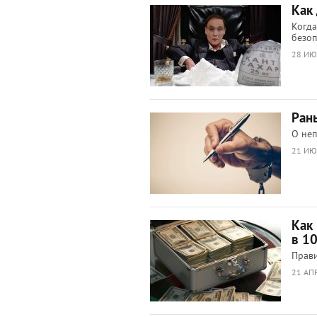
Как
Когда
безоп
28 ИЮ
Ран
О не
21 ИЮ
Как
в 10
Прави
21 АП