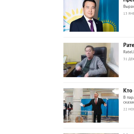
Выраж
13 ЯН
Рат
Ratel
31 ДЕ
Кто
В пар
сказ
22 НО