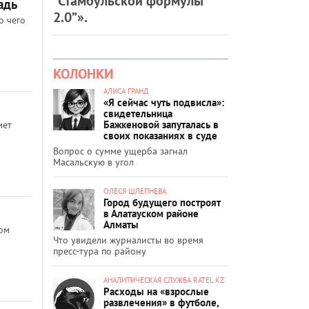
“Стамбульской формулы
адь
2.0”».
о чего
КОЛОНКИ
АЛИСА ГРАНД
«Я сейчас чуть подвисла»:
свидетельница
Бажкеновой запуталась в
мет
своих показаниях в суде
Вопрос о сумме ущерба загнал
Масальскую в угол
ОЛЕСЯ ШЛЕПНЕВА
Город будущего построят
в Алатауском районе
Алматы
лом
Что увидели журналисты во время
пресс-тура по району
АНАЛИТИЧЕСКАЯ СЛУЖБА RATEL.KZ
Расходы на «взрослые
развлечения» в футболе,