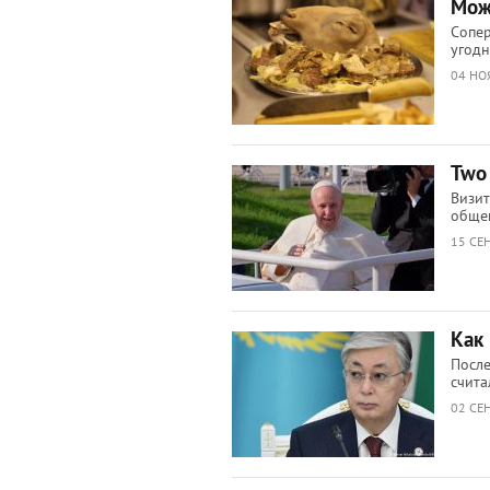
Мож
Сопер
угод
04 НО
Two 
Визит
обще
15 СЕ
Как 
После
счит
02 СЕ