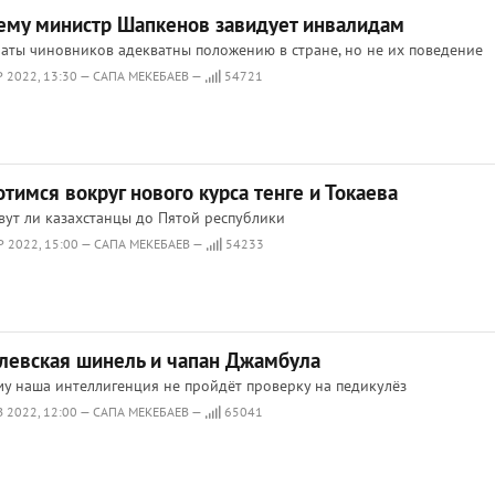
ему министр Шапкенов завидует инвалидам
аты чиновников адекватны положению в стране, но не их поведение
Р 2022, 13:30 — САПА МЕКЕБАЕВ —
54721
тимся вокруг нового курса тенге и Токаева
ут ли казахстанцы до Пятой республики
Р 2022, 15:00 — САПА МЕКЕБАЕВ —
54233
олевская шинель и чапан Джамбула
у наша интеллигенция не пройдёт проверку на педикулёз
В 2022, 12:00 — САПА МЕКЕБАЕВ —
65041