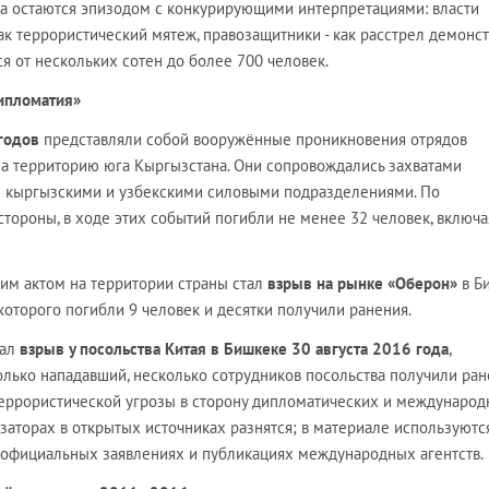
а остаются эпизодом с конкурирующими интерпретациями: власти
 террористический мятеж, правозащитники - как расстрел демонст
я от нескольких сотен до более 700 человек.
дипломатия»
годов
представляли собой вооружённые проникновения отрядов
а территорию юга Кыргызстана. Они сопровождались захватами
с кыргызскими и узбекскими силовыми подразделениями. По
ороны, в ходе этих событий погибли не менее 32 человек, включа
им актом на территории страны стал
взрыв на рынке «Оберон»
в Б
 которого погибли 9 человек и десятки получили ранения.
тал
взрыв у посольства Китая в Бишкеке 30 августа 2016 года
,
лько нападавший, несколько сотрудников посольства получили ран
еррористической угрозы в сторону дипломатических и междунаро
заторах в открытых источниках разнятся; в материале используютс
 официальных заявлениях и публикациях международных агентств.