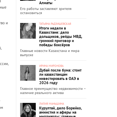
м
Алматы
вные
Его работы заставляют зрителя
остановиться
тво и
ТАТЬЯНА РАДЗИШЕВСКАЯ
Итоги недели в
Казахстане: дело
дольщиков, рейды МВД,
громкий приговор и
победы боксёров
,
Главные новости Казахстана и мира
выпуске
ссии,
ИРИНА МИРОНОВА
Дубай после бума: стоит
ли казахстанцам
инвестировать в ОАЭ в
2026 году
Главное преимущество недвижимости –
наличие реального актива
ЛИЛИЯ МАНЬШИНА
ом
Курултай, дело Борейко,
амнистия и аферы на
миллиарды: главные