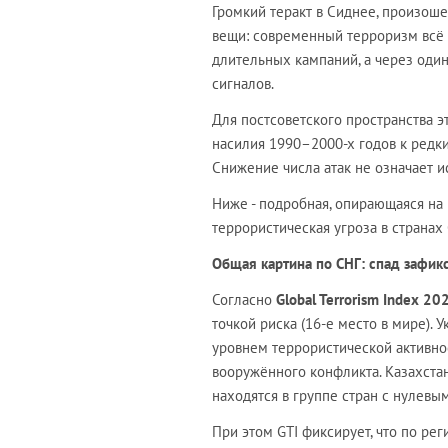
Громкий теракт в Сиднее, произош
вещи: современный терроризм всё ч
длительных кампаний, а через оди
сигналов.
Для постсоветского пространства эт
насилия 1990–2000-х годов к редк
Снижение числа атак не означает 
Ниже - подробная, опирающаяся на 
террористическая угроза в страна
Общая картина по СНГ: спад зафик
Согласно
Global Terrorism Index 20
точкой риска (16-е место в мире). 
уровнем террористической активнос
вооружённого конфликта. Казахстан
находятся в группе стран с нулевы
При этом GTI фиксирует, что по ре