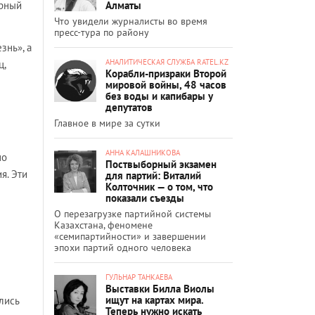
Алматы
ерный
Что увидели журналисты во время
пресс-тура по району
знь», а
АНАЛИТИЧЕСКАЯ СЛУЖБА RATEL.KZ
ц,
Корабли-призраки Второй
мировой войны, 48 часов
без воды и капибары у
депутатов
Главное в мире за сутки
АННА КАЛАШНИКОВА
но
Поствыборный экзамен
я. Эти
для партий: Виталий
Колточник — о том, что
показали съезды
О перезагрузке партийной системы
Казахстана, феномене
«семипартийности» и завершении
эпохи партий одного человека
ГУЛЬНАР ТАНКАЕВА
Выставки Билла Виолы
ищут на картах мира.
лись
Теперь нужно искать