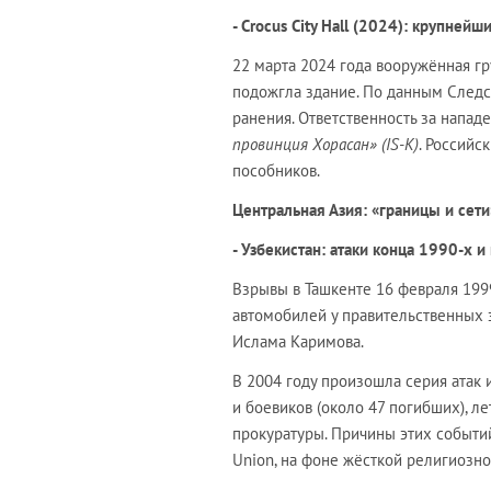
- Crocus City Hall (2024): крупнейш
22 марта 2024 года вооружённая гру
подожгла здание. По данным Следс
ранения. Ответственность за напад
провинция Хорасан» (IS-K)
. Российс
пособников.
Центральная Азия: «границы и сет
- Узбекистан: атаки конца 1990-х и
Взрывы в Ташкенте 16 февраля 19
автомобилей у правительственных 
Ислама Каримова.
В 2004 году произошла серия атак 
и боевиков (около 47 погибших), ле
прокуратуры. Причины этих событий
Union, на фоне жёсткой религиозно