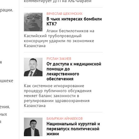
комментирует ДТП на Аль-Фараби
рации.
ВЯЧЕСЛАВ ЩЕКУНСКИХ
В чьих интересах бомбили
КТК?
Атаки беспилотников на
Каспийский трубопроводный
консорциум ударили по экономике
Казахстана
РУСЛАН ЗАКИЕВ
я
От доступа к медицинской
помощи до
лекарственного
обеспечения
ишкеке
Как системное игнорирование
процедур публичного обсуждения
меняет баланс законности в
регулировании здравоохранения
Казахстана
ения.
дных
БАУЫРЖАН АЙНАБЕКОВ
я
Национальный курултай и
перезапуск политической
жизни