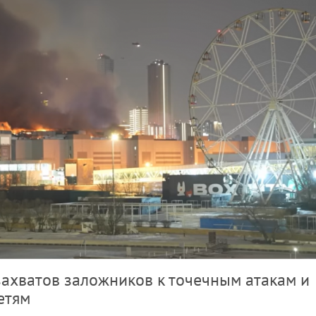
захватов заложников к точечным атакам и
етям