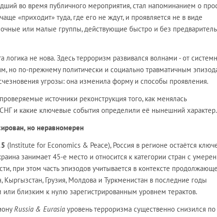
едший во время публичного мероприятия, стал напоминанием о про
аще «приходит» туда, где его не ждут, и проявляется не в виде
ночные или малые группы, действующие быстро и без предварител
а логика не нова. Здесь терроризм развивался волнами - от систем
им, но по-прежнему политически и социально травматичным эпизод
исчезновения угрозы: она изменила форму и способы проявления.
проверяемые источники реконструкция того, как менялась
х СНГ и какие ключевые события определили её нынешний характер.
сирован, но неравномерен
25
(Institute for Economics & Peace), Россия в регионе остаётся ключ
Украина занимает 45-е место и относится к категории стран с умере
ти, при этом часть эпизодов учитывается в контексте продолжающ
, Кыргызстан, Грузия, Молдова и Туркменистан в последние годы
м или близким к нулю зарегистрированным уровнем терактов.
гиону
Russia & Eurasia
уровень терроризма существенно снизился по