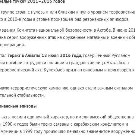
тяжёлые точки» 2011–2016 годов
к группе стран с нулевым или близким к нулю уровнем террористич
ко в 2010-е годы в стране произошёл ряд резонансных эпизодов.
 здания Комитета национальной безопасности в Актобе. В июне 20
ана серия вооружённых атак на оружейные магазины и военный объ
цоперацией.
стал
теракт в Алматы 18 июля 2016 года
, совершённый Русланом
ия погибли сотрудники полиции и гражданские лица. Атака была
еррористический акт; Кулекбаев признан виновным и приговорён к
чивую террористическую кампанию, однако стали важным сигналом
тельной стабильности.
зонансные эпизоды
е акты носили единичный характер, но имели высокий общественны
ы 1990-х годов были тесно связаны с карабахским конфликтом и
 Армении в 1999 году произошло печально знаменитое вооружённ