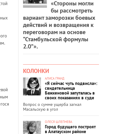
«Стороны могли
стой
бы рассмотреть
вариант заморозки боевых
ьных
действий и возвращения к
переговорам на основе
ного
“Стамбульской формулы
ам.
2.0”».
КОЛОНКИ
АЛИСА ГРАНД
«Я сейчас чуть подвисла»:
свидетельница
евой
Бажкеновой запуталась в
нным
своих показаниях в суде
егося
Вопрос о сумме ущерба загнал
Масальскую в угол
ОЛЕСЯ ШЛЕПНЕВА
Город будущего построят
в Алатауском районе