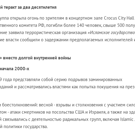
ий теракт за два десятилетия
ппа открыла огонь по зрителям в концертном зале Crocus City Hall
твенного комитета РФ, погибли более 140 человек, свыше 500 пол
ение заявила террористическая организация
«Исламское государство
кие власти сообщили о задержании предполагаемых исполнителей 
и» вместо долгой внутренней войны
 начала 2000-х
99 года представляли собой серию подрывов заминированных
зданий и рассматривались властями как попытка покушения на пре
и боестолкновений: весной - взрывы и столкновения с участием сил
том - атаки смертников на посольства США и Израиля, а также на зд
 связывались с деятельностью радикальных групп, включая Islamic 
й политики государства.