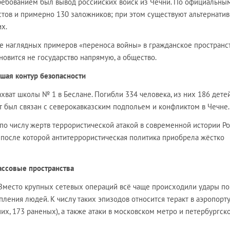
ребованием был вывод российских войск из Чечни. По официальны
стов и примерно 130 заложников; при этом существуют альтернати
х.
ее наглядных примеров «переноса войны» в гражданское пространс
новится не государство напрямую, а общество.
вшая контур безопасности
хват школы № 1 в Беслане. Погибли 334 человека, из них 186 детей
т был связан с северокавказским подпольем и конфликтом в Чечне.
по числу жертв террористической атакой в современной истории Ро
, после которой антитеррористическая политика приобрела жёстко
массовые пространства
. Вместо крупных сетевых операций всё чаще происходили удары по
пления людей. К числу таких эпизодов относится теракт в аэропорту
их, 173 раненых), а также атаки в московском метро и петербургск