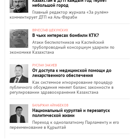
Казахстан в ДТП каждый год теряет
небольшой город
Главный редактор журнала «За рулём»
комментирует ДТП на Аль-Фараби
ВЯЧЕСЛАВ ЩЕКУНСКИХ
В чьих интересах бомбили КТК?
Атаки беспилотников на Каспийский
трубопроводный консорциум ударили по
экономике Казахстана
РУСЛАН ЗАКИЕВ
От доступа к медицинской помощи до
лекарственного обеспечения
Как системное игнорирование процедур
публичного обсуждения меняет баланс законности в
регулировании здравоохранения Казахстана
БАУЫРЖАН АЙНАБЕКОВ
Национальный курултай и перезапуск
политической жизни
Переход к однопалатному Парламенту и его
переименование в Құрылтай