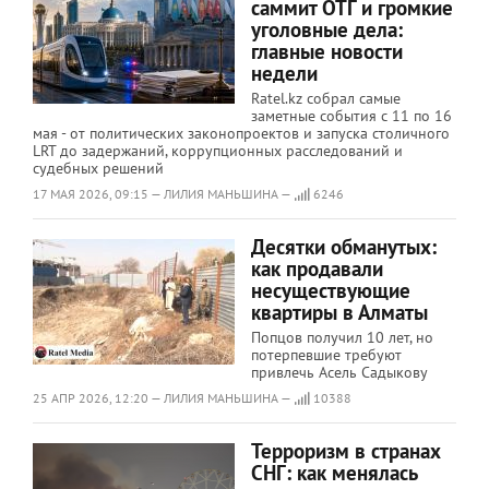
саммит ОТГ и громкие
уголовные дела:
главные новости
недели
Ratel.kz собрал самые
заметные события с 11 по 16
мая - от политических законопроектов и запуска столичного
LRT до задержаний, коррупционных расследований и
судебных решений
17 МАЯ 2026, 09:15 — ЛИЛИЯ МАНЬШИНА —
6246
Десятки обманутых:
как продавали
несуществующие
квартиры в Алматы
Попцов получил 10 лет, но
потерпевшие требуют
привлечь Асель Садыкову
25 АПР 2026, 12:20 — ЛИЛИЯ МАНЬШИНА —
10388
Терроризм в странах
СНГ: как менялась