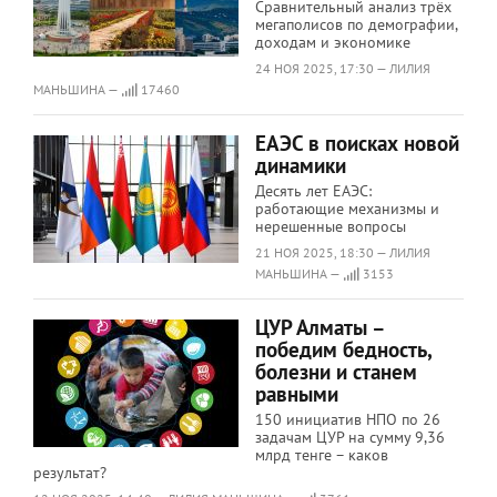
Сравнительный анализ трёх
мегаполисов по демографии,
доходам и экономике
24 НОЯ 2025, 17:30 — ЛИЛИЯ
МАНЬШИНА —
17460
ЕАЭС в поисках новой
динамики
Десять лет ЕАЭС:
работающие механизмы и
нерешенные вопросы
21 НОЯ 2025, 18:30 — ЛИЛИЯ
МАНЬШИНА —
3153
ЦУР Алматы –
победим бедность,
болезни и станем
равными
150 инициатив НПО по 26
задачам ЦУР на сумму 9,36
млрд тенге – каков
результат?