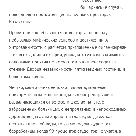
бишаринские случаи,
повседневно происходящие на великих просторах
Казахстана.
Правители захлебываются от восторга по поводу
небывалых мифических успехов и достижений. А
хитрованы-гости, с расчетом приглашенные ойдан-қырдан
– из всех долин и взгорий, угождая хозяевам, заливаются
соловьями, понятия не имея о том, что происходит за
стенами Дворца независимости, пятизвездных гостиниц и
банкетных залов.
Честно, как-то очень неловко ликовать, подпевая
прикормленным жопеке, когда видишь репортажи о
разваливающихся от ветхости школах на юге, о
заброшенных больницах, о непролазных и непроходимых
дорогах, когда аулы хиреют на глазах, когда жуткая
нехватка пресной воды, когда молодежь дуреет от
безработицы, когда 99 процентов студентов не учатся, а