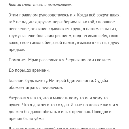
Вот за счет этого и выигрываю».
Этим правилом руководствуюсь и я. Когда всё вокруг швах,
всё не ладится, кругом неразбериха и застой, сплошное
невезение, отчаяние сдавливает грудь, я нажимаю на газ,
тружусь с еще большим рвением, подстегиваю себя, свою
волю, свое самолюбие, свой намыс, взываю к чести, к духу
предков.
Помогает. Мрак рассеивается. Черная полоса светлеет.
До поры, до времени.
Главное: будь начеку. Не теряй бдительности. Судьба
обожает играть с человеком.
Уверовал я и в то, что я малость кому-то или чему-то
нужен. Что я для чего-то создан. Иначе по логике жизни я
должен бы давно обитать в иных пределах. Поводов и
причин было уйма.
Я вырос в атеистической семье, сложился как человек в