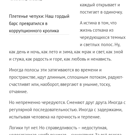
каждый открывает и
постигает в одиночку.
Плетенье чепухи: Наш гордый
А истина в том, что
барс превратился в
жизнь соткана из
коррупционного кролика
чередующихся темных
и светлых полос. Ну,
как день и ночь, как лето и зима, как мрак и свет, как зной
и стужа, как радость и горе, как любовь и ненависть.
Иногда полосы эти затягиваются во времени и
пространстве, идут длинным, сплошным потоком, радуют-
счастливят или, наоборот, ввергают в уныние, тоску,
отчаяние.
Но непременно чередуются. Сменяют друг друга. Иногда с
регулярной последовательностью. Иногда с задержками,
испытывая человека на прочность и терпение.
Логики тут нет. Но справедливость – недоступная,
недосягаемая, необъяснимая – существует. За всё всегда