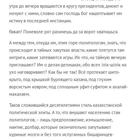
утра до вечера вращаются в кругу президентов, днюют и
ночуют с ними, словно сам господь бог нашептывает им
истину в последней инстанции.
Ғажап! Поневоле рот разинешь да за ворот хватишься.
А между тем, откуда им, этим горе-политологам, знать, что
происходит в тайных закутках власти, какие плетутся там
интриги, какие затеваются игры. Их что, на тайную вечерю
приглашают? Им о делах-делишках, обо всех ілік-шілік на
ухо наговаривают? Как бы не так! Всё протекает шито-
крыто, под крышкой бурлящего казана, под глухим
ворсистым ковром, под сплошным уфит-суфитом и ахалай-
махалаем.
Таков сложившийся десятилетиями стиль казахстанской
политической элиты. А то, что внушают населению стаи
политологов, – лишь предположение, измышление,
наитие, долбар, которые окончательно запутывают
куриные мозги и без того испуганных бишаринцев-