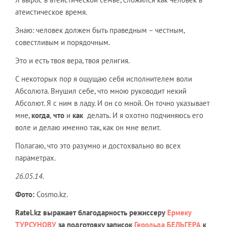
атеистическое время.
Знаю: человек должен быть праведным – честным,
совестливым и порядочным.
Это и есть твоя вера, твоя религия.
С некоторых пор я ощущаю себя исполнителем воли
Абсолюта. Внушил себе, что мною руководит некий
Абсолют. Я с ним в ладу. И он со мной. Он точно указывает
мне,
когда
,
что
и
как
делать. И я охотно подчиняюсь его
воле и делаю именно так, как он мне велит.
Полагаю, что это разумно и достохвально во всех
параметрах.
26.05.14.
Фото:
Cosmo.kz.
Ratel.kz выражает благодарность режиссеру
Ермеку
ТУРСУНОВУ
за подготовку записок
Герольда БЕЛЬГЕРА
к