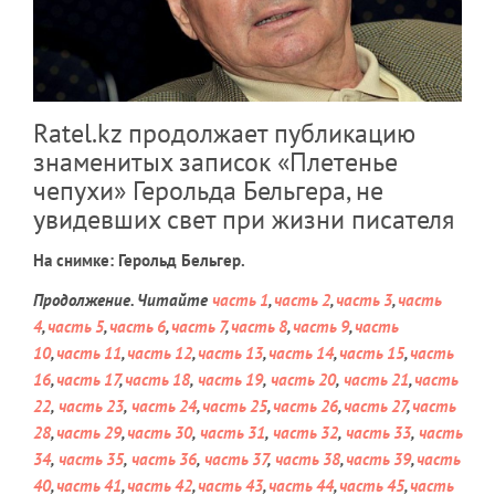
Ratel.kz продолжает публикацию
знаменитых записок «Плетенье
чепухи» Герольда Бельгера, не
увидевших свет при жизни писателя
На снимке: Герольд Бельгер.
Продолжение. Читайте
часть 1
,
часть 2
,
часть 3
,
часть
4
,
часть 5
,
часть 6
,
часть 7
,
часть 8
,
часть 9
,
часть
10
,
часть 11
,
часть 12
,
часть 13
,
часть 14
,
часть 15
,
часть
16
,
часть 17
,
часть 18
,
часть 19
,
часть 20
,
часть 21
,
часть
22
,
часть 23
,
часть 24
,
часть 25
,
часть 26
,
часть 27
,
часть
28
,
часть 29
,
часть 30
,
часть 31
,
часть 32
,
часть 33
,
часть
34
,
часть 35
,
часть 36
,
часть 37
,
часть 38
,
часть 39
,
часть
40
,
часть 41
,
часть 42
,
часть 43
,
часть 44
,
часть 45
,
часть