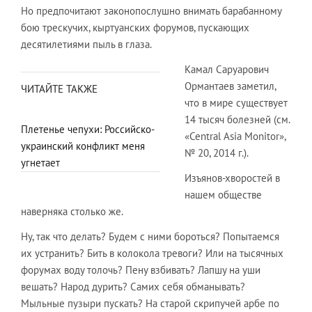
Но предпочитают законопослушно внимать барабанному
бою трескучих, кыртуанских форумов, пускающих
десятилетиями пыль в глаза.
Камал Саруарович
Ормантаев заметил,
ЧИТАЙТЕ ТАКЖЕ
что в мире существует
14 тысяч болезней (см.
Плетенье чепухи: Российско-
«Central Asia Monitor»,
украинский конфликт меня
№ 20, 2014 г.).
угнетает
Изъянов-хворостей в
нашем обществе
наверняка столько же.
Ну, так что делать? Будем с ними бороться? Попытаемся
их устранить? Бить в колокола тревоги? Или на тысячных
форумах воду толочь? Пену взбивать? Лапшу на уши
вешать? Народ дурить? Самих себя обманывать?
Мыльные пузыри пускать? На старой скрипучей арбе по