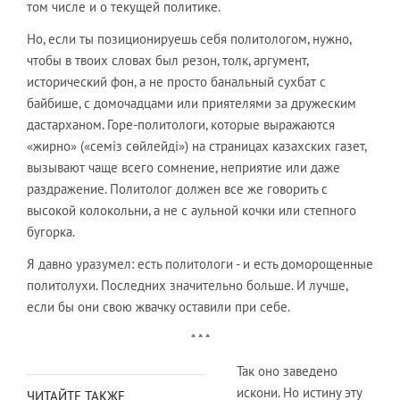
том числе и о текущей политике.
Но, если ты позиционируешь себя политологом, нужно,
чтобы в твоих словах был резон, толк, аргумент,
исторический фон, а не просто банальный сухбат с
байбише, с домочадцами или приятелями за дружеским
дастарханом. Горе-политологи, которые выражаются
«жирно» («семіз сөйлейді») на страницах казахских газет,
вызывают чаще всего сомнение, неприятие или даже
раздражение. Политолог должен все же говорить с
высокой колокольни, а не с аульной кочки или степного
бугорка.
Я давно уразумел: есть политологи - и есть доморощенные
политолухи. Последних значительно больше. И лучше,
если бы они свою жвачку оставили при себе.
* * *
Так оно заведено
искони. Но истину эту
ЧИТАЙТЕ ТАКЖЕ