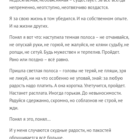
непременно, неотступно, неотвязчиво воздастся.
Я за свою жизнь в том убедился. И на собственном опыте.
И на жизни других.
Понял я вот что: наступила темная полоса – не отчаивайся,
не опускай руки, не горюй, не жалуйся, не кляни судьбу, не
ропщи, не сетуй. Будь мужествен и терпелив. Пройдет.
Рано или поздно – всё равно.
Пришла светлая полоса – головы не теряй, не пляши, зря
не ликуй, ни на что особенно не уповай, знай: за любую
радость надо платить. А она коротка. Улетучится, пройдет.
Настанет расплата. Иногда горькая. До невыносимости.
Радуйся сдержанно, скромно, но соблазнов не строй, не
жди.
Понял я это, понял…
И у меня случаются скудные радости, но пакостей
обрушивается всё больше.