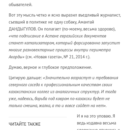
обывателей.
Вот эту мысль четко и ясно выразил въедливый журналист,
съевший в политике не одну собаку, Амантай
ДАНДЫГУЛОВ. Он полагает (по-моему, весьма здорово),
«что подписание в Астане евразийских документов
станет катализатором, который форсированно запустит
многие разновекторные процессы внутри периметра
Акорды»
(см. «Новая газета», № 21, 2014 г.).
Думаю, верное и глубокое предположение.
Цитирую дальше:
«Значительно возрастут и требования
северного соседа к профессиональным качествам своих
казахстанских коллег из аналогичных структур. И тогда
уже, надеюсь, борьба под ковром по-казахски будет не
только смешна, жалка, а то и вовсе сойдет на нет».
И я на это уповаю. Я
ведь издавна весьма
ЧИТАЙТЕ ТАКЖЕ
сдержанно отношусь к