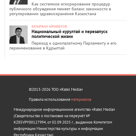
Как системное игнорирование процедур
публичного обсуждения меняет баланс законности в
регулировании здравоохранения Казахстана
БАУЫРЖАН АЙНАБЕКОВ
Национальный курултай и перезапуск
политической жизни
Переход к однопалатному Парламенту и его
переименование в Құрылтай
©2013-2026 ТОО «Ratel Media»
Правила использования
материалов
Международное информационное агентство «Ratel Media»
(Свидетельство о постановке на переучёт №
KZ85VPY00127994, от 02.09.2025 г., выданное Комитетом
информации Министерства культуры и информации
Республики Казахстан).