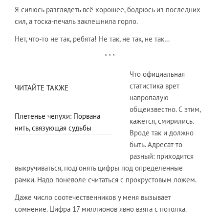
Я силюсь разглядеть всё хорошее, бодрюсь из последних
сил, а тоска-печаль заклешнила горло.
Нет, что-то не так, ребята! Не так, не так, не так…
* * *
Что официальная
статистика врет
ЧИТАЙТЕ ТАКЖЕ
напропалую –
общеизвестно. С этим,
Плетенье чепухи: Порвана
кажется, смирились.
нить, связующая судьбы
Вроде так и должно
быть. Адресат-то
разный: приходится
выкручиваться, подгонять цифры под определенные
рамки. Надо поневоле считаться с прокрустовым ложем.
Даже число соотечественников у меня вызывает
сомнение. Цифра 17 миллионов явно взята с потолка.