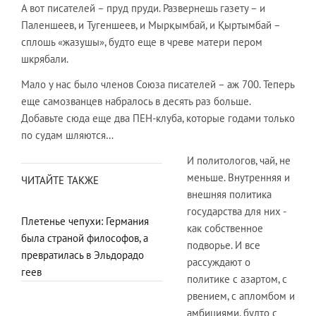
А вот писателей – пруд пруди. Развернешь газету – и
Паленшеев, и Тугеншеев, и Мырқымбай, и Қыртымбай –
сплошь «жазушы», будто еще в чреве матери пером
шкрябали.
Мало у нас было членов Союза писателей – аж 700. Теперь
еще самозванцев набралось в десять раз больше.
Добавьте сюда еще два ПЕН-клуба, которые годами только
по судам шляются…
И политологов, чай, не
меньше. Внутренняя и
ЧИТАЙТЕ ТАКЖЕ
внешняя политика
государства для них -
Плетенье чепухи: Германия
как собственное
была страной философов, а
подворье. И все
превратилась в Эльдорадо
рассуждают о
геев
политике с азартом, с
рвением, с апломбом и
амбициями, будто с