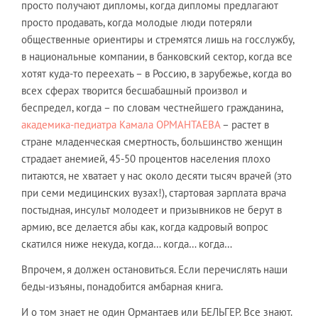
просто получают дипломы, когда дипломы предлагают
просто продавать, когда молодые люди потеряли
общественные ориентиры и стремятся лишь на госслужбу,
в национальные компании, в банковский сектор, когда все
хотят куда-то переехать – в Россию, в зарубежье, когда во
всех сферах творится бесшабашный произвол и
беспредел, когда – по словам честнейшего гражданина,
академика-педиатра Камала ОРМАНТАЕВА
– растет в
стране младенческая смертность, большинство женщин
страдает анемией, 45-50 процентов населения плохо
питаются, не хватает у нас около десяти тысяч врачей (это
при семи медицинских вузах!), стартовая зарплата врача
постыдная, инсульт молодеет и призывников не берут в
армию, все делается абы как, когда кадровый вопрос
скатился ниже некуда, когда… когда… когда…
Впрочем, я должен остановиться. Если перечислять наши
беды-изъяны, понадобится амбарная книга.
И о том знает не один Ормантаев или БЕЛЬГЕР. Все знают.