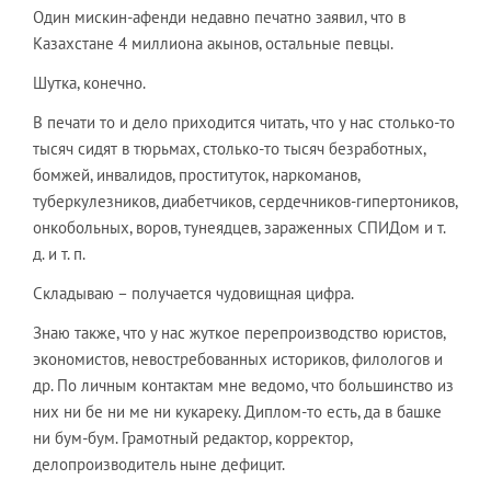
Один мискин-афенди недавно печатно заявил, что в
Казахстане 4 миллиона акынов, остальные певцы.
Шутка, конечно.
В печати то и дело приходится читать, что у нас столько-то
тысяч сидят в тюрьмах, столько-то тысяч безработных,
бомжей, инвалидов, проституток, наркоманов,
туберкулезников, диабетчиков, сердечников-гипертоников,
онкобольных, воров, тунеядцев, зараженных СПИДом и т.
д. и т. п.
Складываю – получается чудовищная цифра.
Знаю также, что у нас жуткое перепроизводство юристов,
экономистов, невостребованных историков, филологов и
др. По личным контактам мне ведомо, что большинство из
них ни бе ни ме ни кукареку. Диплом-то есть, да в башке
ни бум-бум. Грамотный редактор, корректор,
делопроизводитель ныне дефицит.