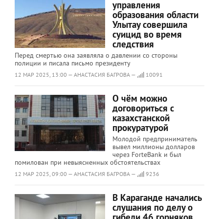
управления
образования области
Улытау совершила
суицид во время
следствия
Перед смертью она заявляла о давлении со стороны
полиции и писала письмо президенту
12 МАР 2025, 13:00 — АНАСТАСИЯ БАГРОВА —
10091
О чём можно
договориться с
казахстанской
прокуратурой
Молодой предприниматель
вывел миллионы долларов
через ForteBank и был
помилован при невыясненных обстоятельствах
12 МАР 2025, 09:00 — АНАСТАСИЯ БАГРОВА —
9236
В Караганде начались
слушания по делу о
гибели 46 горняков