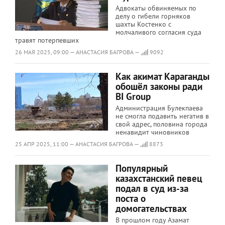
Адвокаты обвиняемых по
делу о гибели горняков
шахты Костенко с
молчаливого согласия суда
травят потерпевших
26 МАЯ 2025, 09:00 — АНАСТАСИЯ БАГРОВА —
9092
Как акимат Караганды
обошёл законы ради
BI Group
Администрация Булекпаева
не смогла подавить негатив в
свой адрес, половина города
ненавидит чиновников
25 АПР 2025, 11:00 — АНАСТАСИЯ БАГРОВА —
8873
Популярный
казахстанский певец
подал в суд из-за
поста о
домогательствах
В прошлом году Азамат