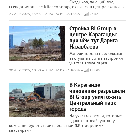
Сыздыков, поющий под
псевдонимом The Kitchen songs, оказался в центре скандала
23 АПР 2025, 13:45 — АНАСТАСИЯ БАГРОВА —
5489
Стройка BI Group в
центре Караганды:
при чём тут Дарига
Назарбаева
Жители города продолжают
выступать против застройки
участка возле парка
20 АПР 2025, 10:30 — АНАСТАСИЯ БАГРОВА —
14495
В Караганде
чиновники разрешили
BI Group уничтожить
Центральный парк
города
На участках земли, которые
вдаются в зелёную зону,
компания будет строить большой ЖК с дорогими
квартирами