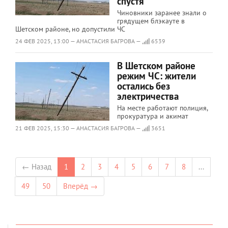
спустя
Чиновники заранее знали о
грядущем блэкауте в
Шетском районе, но допустили ЧС
24 ФЕВ 2025, 13:00 — АНАСТАСИЯ БАГРОВА —
6539
В Шетском районе
режим ЧС: жители
остались без
электричества
На месте работают полиция,
прокуратура и акимат
21 ФЕВ 2025, 15:30 — АНАСТАСИЯ БАГРОВА —
3651
← Назад
1
2
3
4
5
6
7
8
...
49
50
Вперёд →