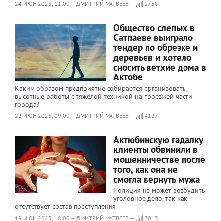
24 ИЮН 2025, 11:00 — ДМИТРИЙ МАТВЕЕВ —
2758
Общество слепых в
Сатпаеве выиграло
тендер по обрезке и
деревьев и хотело
сносить ветхие дома в
Актобе
Каким образом предприятие собирается организовать
высотные работы с тяжёлой техникой на проезжей части
города?
22 ИЮН 2025, 09:00 — ДМИТРИЙ МАТВЕЕВ —
4127
Актюбинскую гадалку
клиенты обвинили в
мошенничестве после
того, как она не
смогла вернуть мужа
Полиция не может возбудить
уголовное дело, так как
отсутствует состав преступления
19 ИЮН 2025, 18:00 — ДМИТРИЙ МАТВЕЕВ —
3013