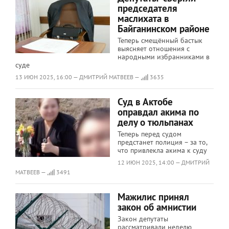
председателя
маслихата в
Байганинском районе
Теперь смещённый бастык
выясняет отношения с
народными избранниками в
суде
13 ИЮН 2025, 16:00 — ДМИТРИЙ МАТВЕЕВ —
3635
Суд в Актобе
оправдал акима по
делу о тюльпанах
Теперь перед судом
предстанет полиция – за то,
что привлекла акима к суду
12 ИЮН 2025, 14:00 — ДМИТРИЙ
МАТВЕЕВ —
3491
Мажилис принял
закон об амнистии
​​​​​​​Закон депутаты
рассматривали неделю