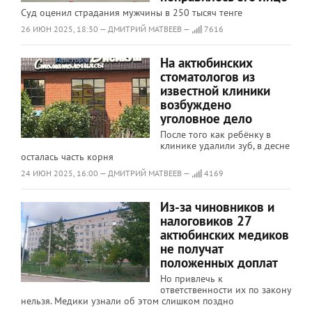
Суд оценил страдания мужчины в 250 тысяч тенге
26 ИЮН 2025, 18:30 — ДМИТРИЙ МАТВЕЕВ —
7616
На актюбинских
стоматологов из
известной клиники
возбуждено
уголовное дело
После того как ребёнку в
клинике удалили зуб, в десне
осталась часть корня
24 ИЮН 2025, 16:00 — ДМИТРИЙ МАТВЕЕВ —
4169
Из-за чиновников и
налоговиков 27
актюбинских медиков
не получат
положенных доплат
Но привлечь к
ответственности их по закону
нельзя. Медики узнали об этом слишком поздно