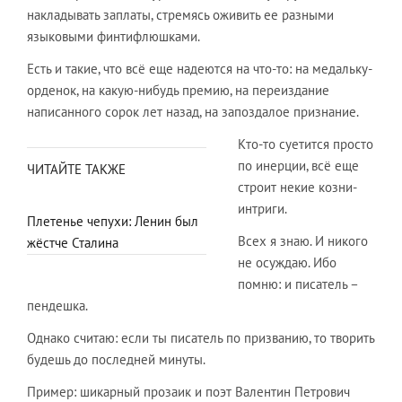
накладывать заплаты, стремясь оживить ее разными
языковыми финтифлюшками.
Есть и такие, что всё еще надеются на что-то: на медальку-
орденок, на какую-нибудь премию, на переиздание
написанного сорок лет назад, на запоздалое признание.
Кто-то суетится просто
по инерции, всё еще
ЧИТАЙТЕ ТАКЖЕ
строит некие козни-
интриги.
Плетенье чепухи: Ленин был
Всех я знаю. И никого
жёстче Сталина
не осуждаю. Ибо
помню: и писатель –
пендешка.
Однако считаю: если ты писатель по призванию, то творить
будешь до последней минуты.
Пример: шикарный прозаик и поэт Валентин Петрович