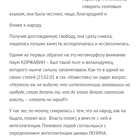
говорить эзоповым
языком, она была честнее, чище, благородней и
ближе к народу.
Получив долгожданную свободу, она сразу сникла,
лишилась лучших качеств, исподличалась и иссволочилась.
Одним из первых обратил на эту метаморфозу внимание
Наум КОРЖАВИН – был такой поэт и вольнодумец,
которого нынче сильно запамятовали. Как-то в одной из
своих статей (23.02.01 в газ. «Известия») он задал вопрос:
«Неужели вы не видите, что интеллигенция, оказавшись на
свободе, стала делать то, что до этого делала советская
власть, – плевать на народ?»
У нас же, по-моему, смирились с тем, что на народ, как на
быдло, плюют все. Власть плюет, а вместе с ней и
интеллигенция. Поневоле порой согласишься с
определением интеллигенции циника ЛЕНИНА.