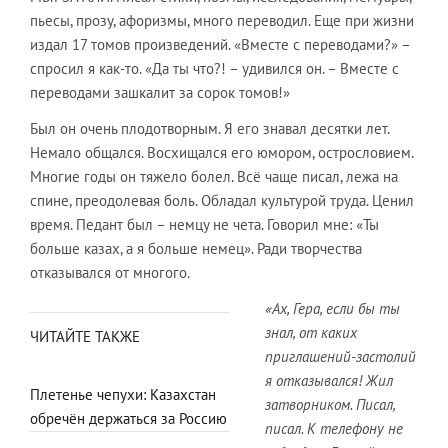
пьесы, прозу, афоризмы, много переводил. Еще при жизни
издал 17 томов произведений. «Вместе с переводами?» –
спросил я как-то. «Да ты что?! – удивился он. – Вместе с
переводами зашкалит за сорок томов!»
Был он очень плодотворным. Я его знавал десятки лет.
Немало общался. Восхищался его юмором, острословием.
Многие годы он тяжело болел. Всё чаще писал, лежа на
спине, преодолевая боль. Обладал культурой труда. Ценил
время. Педант был – немцу не чета. Говорил мне: «Ты
больше казах, а я больше немец». Ради творчества
отказывался от многого.
«Ах, Гера, если бы ты
знал, от каких
ЧИТАЙТЕ ТАКЖЕ
приглашений-застолий
я отказывался! Жил
Плетенье чепухи: Казахстан
затворником. Писал,
обречён держаться за Россию
писал. К телефону не