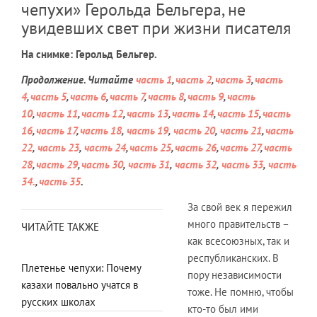
чепухи» Герольда Бельгера, не
увидевших свет при жизни писателя
На снимке: Герольд Бельгер.
Продолжение. Читайте
часть 1
,
часть 2
,
часть 3
,
часть
4
,
часть 5
,
часть 6
,
часть 7
,
часть 8
,
часть 9
,
часть
10
,
часть 11
,
часть 12
,
часть 13
,
часть 14
,
часть 15
,
часть
16
,
часть 17
,
часть 18
,
часть 19
,
часть 20
,
часть 21
,
часть
22
,
часть 23
,
часть 24
,
часть 25
,
часть 26
,
часть 27
,
часть
28
,
часть 29
,
часть 30
,
часть 31
,
часть 32
,
часть 33
,
часть
34.
,
часть 35
.
За свой век я пережил
много правительств –
ЧИТАЙТЕ ТАКЖЕ
как всесоюзных, так и
республиканских. В
Плетенье чепухи: Почему
пору независимости
казахи повально учатся в
тоже. Не помню, чтобы
русских школах
кто-то был ими