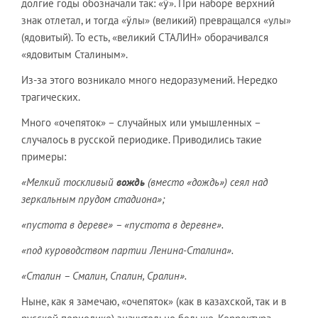
долгие годы обозначали так: «ỹ». При наборе верхний
знак отлетал, и тогда «ỹлы» (великий) превращался «улы»
(ядовитый). То есть, «великий СТАЛИН» оборачивался
«ядовитым Сталиным».
Из-за этого возникало много недоразумений. Нередко
трагических.
Много «очепяток» – случайных или умышленных –
случалось в русской периодике. Приводились такие
примеры:
«Мелкий тоскливый
вождь
(вместо «дождь») сеял над
зеркальным прудом стадиона»;
«пустота в дереве» – «пустота в деревне».
«под куроводством партии Ленина-Сталина».
«Сталин – Смалин, Спалин, Сралин».
Ныне, как я замечаю, «очепяток» (как в казахской, так и в