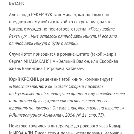
КАТАЕВ.
Александр РЕКЕМЧУК вспоминает, как однажды он
предложил ему войти в какой-то секретариат, на что
Катаев, отчужденно посмотрев, ответил:
«Послушайте,
Рекемчук… Мне осталось пятнадцать минут. И все эти
пятнадцать минут я буду писать!»
Случай этот приводится в романе-цитате (такой жанр!)
Сергея МНАЦАКАНЯНА «Великий Валюн, или Скорбная
жизнь Валентина Петровича Катаева».
Юрий КРОХИН, рецензент этой книги, комментирует:
«Представьте,
что
он сказал? Старый писатель
недвусмысленно обозначил, что времени ему отведено мало
и ни на что другое, кроме как писательство, он его
тратить не намерен. Он уже знал, что жизнь на излете…»
(«Литературная Алма-Ата», 2014, № 11, стр. 75).
Неистово трудился в литературе до рокового часа Кадыр
МЫРЗА-АЛИ. Писал стихи, поэмы, исследования, мемуары,