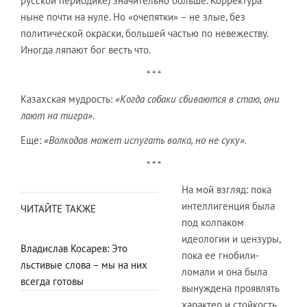
русской периодике) значительно больше. Корректура
ныне почти на нуле. Но «очепятки» – не злые, без
политической окраски, большей частью по невежеству.
Иногда ляпают бог весть что.
* * *
Казахская мудрость:
«Когда собаки сбиваются в стаю, они
лают на тигра».
Еще:
«Волкодав может испугать волка, но не суку».
* * *
На мой взгляд: пока
интеллигенция была
ЧИТАЙТЕ ТАКЖЕ
под колпаком
идеологии и цензуры,
Владислав Косарев: Это
пока ее гнобили-
льстивые слова – мы на них
ломали и она была
всегда готовы
вынуждена проявлять
характер и стойкость,