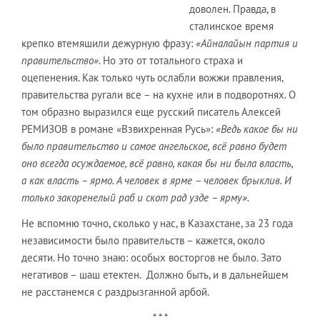
доволен. Правда, в
сталинское время
крепко втемяшили дежурную фразу:
«А
йналайын
партия и
правительство».
Но это от тотального страха и
оцепенения. Как только чуть ослабли вожжи правления,
правительства ругали все – на кухне или в подворотнях. О
том образно выразился еще русский писатель Алексей
РЕМИЗОВ в романе «Взвихренная Русь»:
«Ведь какое бы ни
было правительство и самое ангельское, всё равно будет
оно всегда осуждаемое, всё равно, какая бы ни была власть,
а как власть – ярмо. А человек в ярме – человек брыклив. И
только закоренелый раб и скот рад узде – ярму».
Не вспомню точно, сколько у нас, в Казахстане, за 23 года
независимости было правительств – кажется, около
десяти. Но точно знаю: особых восторгов не было. Зато
негативов – шаш етектен. Должно быть, и в дальнейшем
не расстанемся с раздрызганной арбой.
* * *