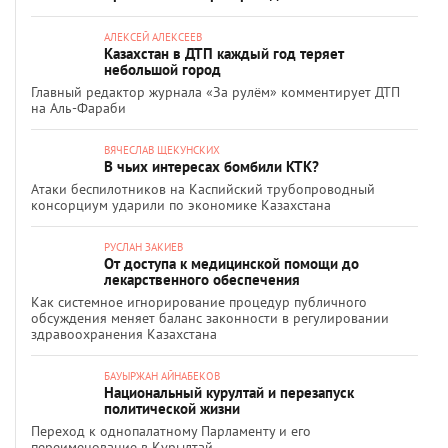
АЛЕКСЕЙ АЛЕКСЕЕВ
Казахстан в ДТП каждый год теряет
небольшой город
Главный редактор журнала «За рулём» комментирует ДТП
на Аль-Фараби
ВЯЧЕСЛАВ ЩЕКУНСКИХ
В чьих интересах бомбили КТК?
Атаки беспилотников на Каспийский трубопроводный
консорциум ударили по экономике Казахстана
РУСЛАН ЗАКИЕВ
От доступа к медицинской помощи до
лекарственного обеспечения
Как системное игнорирование процедур публичного
обсуждения меняет баланс законности в регулировании
здравоохранения Казахстана
БАУЫРЖАН АЙНАБЕКОВ
Национальный курултай и перезапуск
политической жизни
Переход к однопалатному Парламенту и его
переименование в Құрылтай