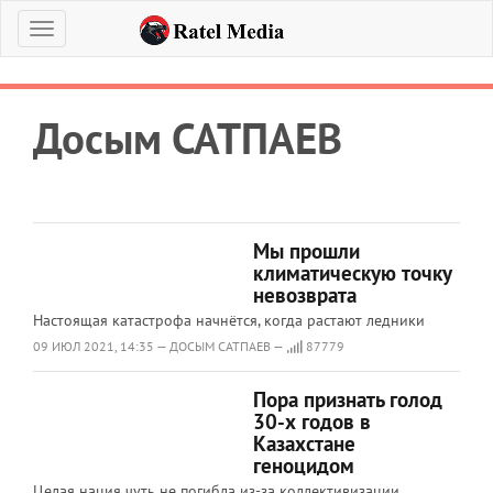
Меню
Досым САТПАЕВ
Мы прошли
климатическую точку
невозврата
Настоящая катастрофа начнётся, когда растают ледники
09 ИЮЛ 2021, 14:35 — ДОСЫМ САТПАЕВ —
87779
Пора признать голод
30-х годов в
Казахстане
геноцидом
Целая нация чуть не погибла из-за коллективизации