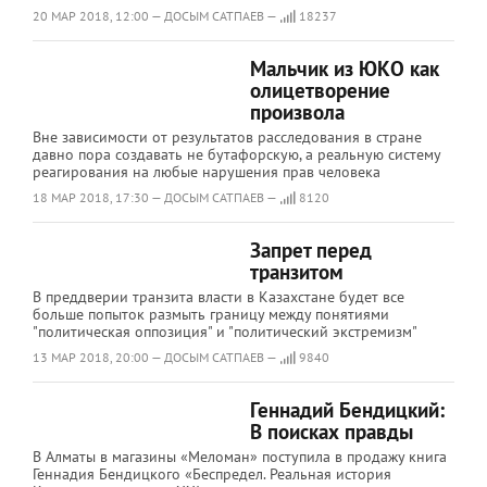
20 МАР 2018, 12:00 — ДОСЫМ САТПАЕВ —
18237
Мальчик из ЮКО как
олицетворение
произвола
Вне зависимости от результатов расследования в стране
давно пора создавать не бутафорскую, а реальную систему
реагирования на любые нарушения прав человека
18 МАР 2018, 17:30 — ДОСЫМ САТПАЕВ —
8120
Запрет перед
транзитом
В преддверии транзита власти в Казахстане будет все
больше попыток размыть границу между понятиями
"политическая оппозиция" и "политический экстремизм"
13 МАР 2018, 20:00 — ДОСЫМ САТПАЕВ —
9840
Геннадий Бендицкий:
В поисках правды
В Алматы в магазины «Меломан» поступила в продажу книга
Геннадия Бендицкого «Беспредел. Реальная история