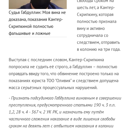
свободы сроком на
шесть лет, а Кантер-
Судья Габдуллин: Моя вина не
Скрипкину, которая
доказана, показания Кантер-
полностью признала
Скрипкиной полностью
вину и активно
фальшивые и ложные
сотрудничала со
следствием, отправить
в колонию на три года.
Выступая с последним словом, Кантер-Скрипкина
попросила не судить её строго, а Габдуллин – полностью
оправдать ввиду того, что обвинение построено только на
показаниях юриста ТОО "Оливия" и следствием допущена
масса серьёзных процессуальных нарушений.
-
Признать подсудимого Габдуллина виновным в совершении
преступления, предусмотренного статьями 190 ч. 3 п.п.
1,2, 28 ч. 4 - 367 ч. 2 УК РК, и назначить ему путём
частичного сложения наказание в виде лишения свободы
сроком на девять лет с отбытием наказания в колонии