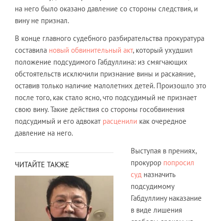
на него было оказано давление со стороны следствия, и
вину не признал.
В конце главного судебного разбирательства прокуратура
составила
новый обвинительный акт
, который ухудшил
положение подсудимого Габдуллина: из смягчающих
обстоятельств исключили признание вины и раскаяние,
оставив только наличие малолетних детей. Произошло это
после того, как стало ясно, что подсудимый не признает
свою вину. Такие действия со стороны гособвинения
подсудимый и его адвокат
расценили
как очередное
давление на него.
Выступая в прениях,
прокурор
попросил
ЧИТАЙТЕ ТАКЖЕ
суд
назначить
подсудимому
Габдуллину наказание
в виде лишения