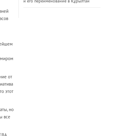
и его переименование в Құрылтай
вней
асов
нейшем
имиром
ние от
циатива
то этот
аты, но
ы все
ИЕВА