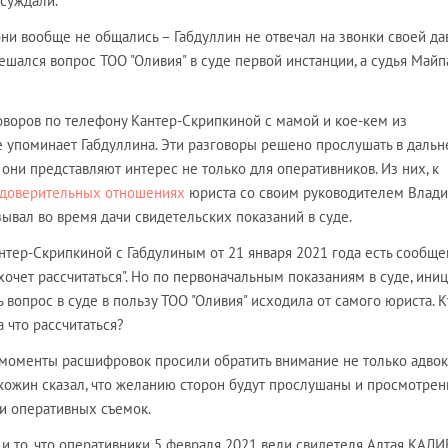
бсуждали.
они вообще не общались – Габдуллин не отвечал на звонки своей да
решался вопрос ТОО "Оливия" в суде первой инстанции, а судья Майп
воров по телефону Кантер-Скрипкиной с мамой и кое-кем из
же упоминает Габдуллина. Эти разговоры решено прослушать в даль
 они представляют интерес не только для оперативников. Из них, к
 доверительных отношениях
юриста со своим руководителем Влад
вал во время дачи свидетельских показаний в суде.
антер-Скрипкиной с Габдулиным от 21 января 2021 года есть сообще
 хочет рассчитаться". Но по первоначальным показаниям в суде, ини
 вопрос в суде в пользу ТОО "Оливия" исходила от самого юриста. К
а что рассчитаться?
моменты расшифровок просили обратить внимание не только адвок
ккожин сказал, что желанию сторон будут прослушаны и просмотрен
и оперативных съемок.
и то, что оперативники 5 февраля 2021 вели свидетеля Алтая КАЛ