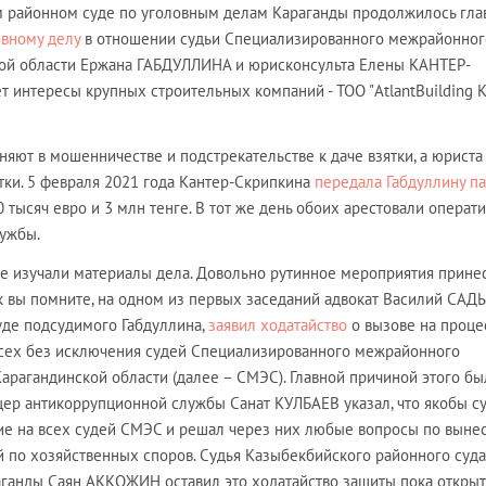
ом районном суде по уголовным делам Караганды продолжилось гла
овному делу
в отношении судьи Специализированного межрайонног
кой области Ержана ГАБДУЛЛИНА и юрисконсульта Елены КАНТЕР-
 интересы крупных строительных компаний - ТОО "AtlantBuilding K
яют в мошенничестве и подстрекательстве к даче взятки, а юриста 
тки. 5 февраля 2021 года Кантер-Скрипкина
передала Габдуллину па
 тысяч евро и 3 млн тенге. В тот же день обоих арестовали операт
ужбы.
де изучали материалы дела. Довольно рутинное мероприятия прине
к вы помните, на одном из первых заседаний адвокат Василий САД
уде подсудимого Габдуллина,
заявил ходатайство
о вызове на проце
всех без исключения судей Специализированного межрайонного
арагандинской области (далее – СМЭС). Главной причиной этого бы
цер антикоррупционной службы Санат КУЛБАЕВ указал, что якобы с
ие на всех судей СМЭС и решал через них любые вопросы по вын
по хозяйственных споров. Судья Казыбекбийского районного суда
ганды Саян АККОЖИН оставил это ходатайство защиты пока откры