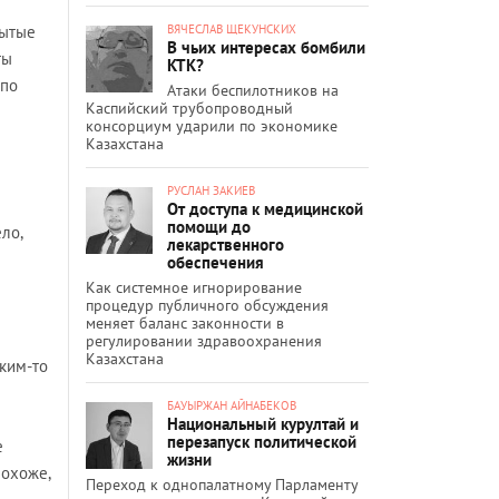
ВЯЧЕСЛАВ ЩЕКУНСКИХ
рытые
В чьих интересах бомбили
ты
КТК?
 по
Атаки беспилотников на
Каспийский трубопроводный
консорциум ударили по экономике
Казахстана
РУСЛАН ЗАКИЕВ
От доступа к медицинской
помощи до
ло,
лекарственного
обеспечения
Как системное игнорирование
процедур публичного обсуждения
меняет баланс законности в
регулировании здравоохранения
Казахстана
аким-то
БАУЫРЖАН АЙНАБЕКОВ
Национальный курултай и
перезапуск политической
е
жизни
похоже,
Переход к однопалатному Парламенту