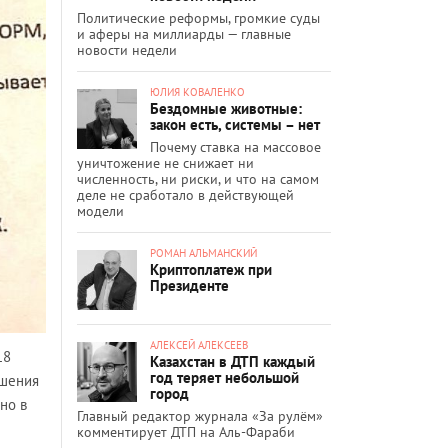
Политические реформы, громкие суды
и аферы на миллиарды — главные
новости недели
ЮЛИЯ КОВАЛЕНКО
Бездомные животные:
закон есть, системы – нет
Почему ставка на массовое
уничтожение не снижает ни
численность, ни риски, и что на самом
деле не сработало в действующей
модели
РОМАН АЛЬМАНСКИЙ
Криптоплатеж при
Президенте
АЛЕКСЕЙ АЛЕКСЕЕВ
18
Казахстан в ДТП каждый
год теряет небольшой
ешения
город
но в
Главный редактор журнала «За рулём»
комментирует ДТП на Аль-Фараби