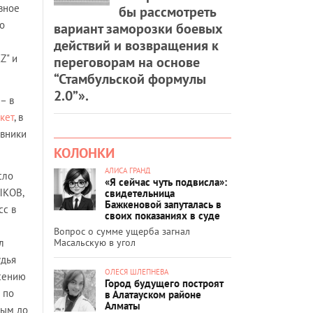
вное
бы рассмотреть
о
вариант заморозки боевых
действий и возвращения к
Z" и
переговорам на основе
“Стамбульской формулы
2.0”».
– в
кет
, в
ивники
КОЛОНКИ
АЛИСА ГРАНД
сло
«Я сейчас чуть подвисла»:
ЫКОВ,
свидетельница
Бажкеновой запуталась в
сс в
своих показаниях в суде
Вопрос о сумме ущерба загнал
Масальскую в угол
л
удья
ОЛЕСЯ ШЛЕПНЕВА
есению
Город будущего построят
 по
в Алатауском районе
Алматы
тым до