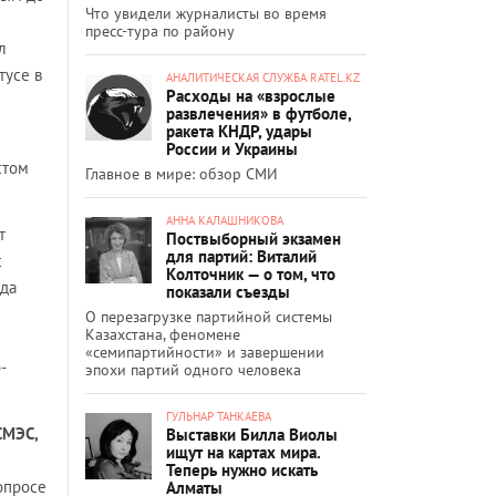
Что увидели журналисты во время
пресс-тура по району
л
тусе в
АНАЛИТИЧЕСКАЯ СЛУЖБА RATEL.KZ
Расходы на «взрослые
развлечения» в футболе,
ракета КНДР, удары
России и Украины
стом
Главное в мире: обзор СМИ
АННА КАЛАШНИКОВА
т
Поствыборный экзамен
для партий: Виталий
с
Колточник — о том, что
уда
показали съезды
О перезагрузке партийной системы
Казахстана, феномене
«семипартийности» и завершении
-
эпохи партий одного человека
ГУЛЬНАР ТАНКАЕВА
СМЭС,
Выставки Билла Виолы
ищут на картах мира.
Теперь нужно искать
опросе
Алматы