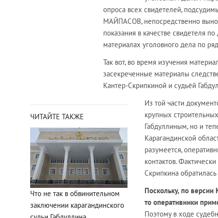
опроса всех свидетелей, подсудимы
МАЙПАСОВ, непосредственно выноси
показания в качестве свидетеля по д
материалах уголовного дела по ряд
Так вот, во время изучения матери
засекреченные материалы следств
Кантер-Скрипкиной и судьёй Габду
Из той части документо
крупных строительных 
ЧИТАЙТЕ ТАКЖЕ
Габдуллиным, но и те
Карагандинской обла
разумеется, оператив
контактов. Фактически
Скрипкина обратилась 
Поскольку, по версии
Что не так в обвинительном
то оперативники прим
заключении карагандинского
Поэтому в ходе судебн
судьи Габдуллина