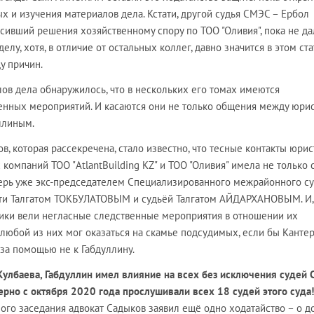
х и изучения материалов дела. Кстати, другой судья СМЭС – Ербол
вший решения хозяйственному спору по ТОО "Оливия", пока не да
елу, хотя, в отличие от остальных коллег, давно значится в этом ста
у причин.
алов дела обнаружилось, что в нескольких его томах имеются
енных мероприятий. И касаются они не только общения между юри
ллиным.
в, которая рассекречена, стало известно, что тесные контакты юрис
компаний ТОО "AtlantBuilding KZ" и ТОО "Оливия" имела не только 
перь уже экс-председателем Специализированного межрайонного с
сти Талгатом ТОКБУЛАТОВЫМ и судьёй Талгатом АЙДАРХАНОВЫМ. И,
ники вели негласные следственные мероприятия в отношении их
 любой из них мог оказаться на скамье подсудимых, если бы Кантер
за помощью не к Габдуллину.
 Кулбаева, Габдуллин имел влияние на всех без исключения судей 
ерно с октября 2020 года прослушивали всех 18 судей этого суда!
ого заседания адвокат Садыков заявил ещё одно ходатайство – о д