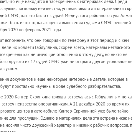
нает, что ещё находится в засекреченных материалах дела. Среди
ослушки, поскольку неизвестно, устанавливали ли оперативники ск
дей СМЭС, как это было с судьей Медеуского районного суда Алма
может быть и что-то, касающееся вынесения судьями СМЭС решений
бря 2020 по февраль 2021 года.
ит вспомнить, что они говорили по телефону в этот период и с кем
 деле их коллеги Габдуллина, скорее всего, материалы негласного
асекречены как не имеющие отношения к этому делу, но никто не
юбого другого из 17 судей СМЭС уже не открыто другое уголовное де
д сукном.
чения документов и ещё некоторые интересные детали, которые в
будут пристально изучены в ходе судебного разбирательства.
ре 2020 Кантер-Скрипкина трижды встречалась с Габдуллиным по к
х встреч неизвестна оперативникам. А 21 декабря 2020 во время их
оргового центра в автомобиле Кантер-Скрипкиной уже было тайно
ние для прослушки. Однако в материалах дела эта встреча никак н
она носила чисто дружеский характер и никаких рабочих вопросов, 