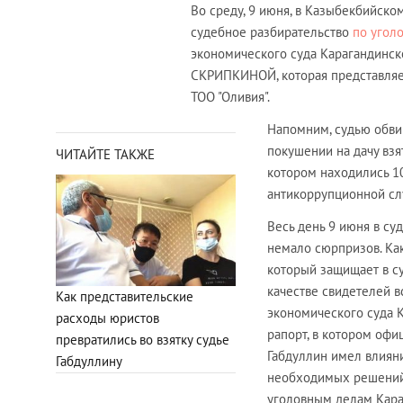
Во среду, 9 июня, в Казыбекбийск
судебное разбирательство
по угол
экономического суда Карагандинс
СКРИПКИНОЙ, которая представляет
ТОО "Оливия".
Напомним, судью обвин
покушении на дачу взя
ЧИТАЙТЕ ТАКЖЕ
котором находились 10
антикоррупционной сл
Весь день 9 июня в су
немало сюрпризов. Ка
который защищает в с
качестве свидетелей 
Как представительские
экономического суда К
расходы юристов
рапорт, в котором офи
превратились во взятку судье
Габдуллин имел влиян
Габдуллину
необходимых решений 
уголовным делам Кара