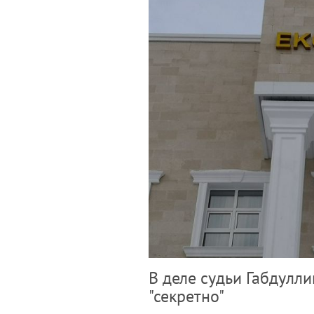
В деле судьи Габдулл
"секретно"