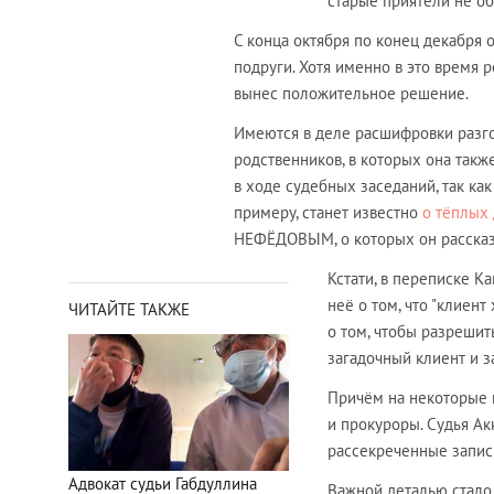
старые приятели не о
С конца октября по конец декабря 
подруги. Хотя именно в это время 
вынес положительное решение.
Имеются в деле расшифровки разго
родственников, в которых она так
в ходе судебных заседаний, так как
примеру, станет известно
о тёплых
НЕФЁДОВЫМ, о которых он рассказы
Кстати, в переписке К
неё о том, что "клиент
ЧИТАЙТЕ ТАКЖЕ
о том, чтобы разрешить
загадочный клиент и з
Причём на некоторые 
и прокуроры. Судья А
рассекреченные запис
Адвокат судьи Габдуллина
Важной деталью стало 