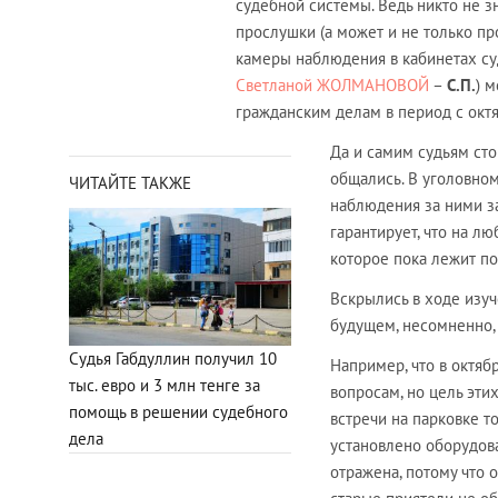
судебной системы. Ведь никто не з
прослушки (а может и не только пр
камеры наблюдения в кабинетах су
Светланой ЖОЛМАНОВОЙ
–
С.П.
) 
гражданским делам в период с октя
Да и самим судьям сто
общались. В уголовном
ЧИТАЙТЕ ТАКЖЕ
наблюдения за ними з
гарантирует, что на л
которое пока лежит по
Вскрылись в ходе изу
будущем, несомненно, 
Судья Габдуллин получил 10
Например, что в октяб
тыс. евро и 3 млн тенге за
вопросам, но цель эти
помощь в решении судебного
встречи на парковке т
дела
установлено оборудова
отражена, потому что 