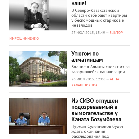
наше!
В Северо-Казахстанской
области отбирают квартиры
у беспомощных стариков и
инвалидов
27 ИЮЛ 2015, 13:49 —
ВИКТОР
МИРОШНИЧЕНКО
Утюгом по
алматинцам
Здание в Алматы сносят из-за
засорившейся канализации
26 ИЮЛ 2015, 12:06 —
АННА
КАЛАШНИКОВА
Из СИЗО отпущен
подозреваемый в
вымогательстве у
Каната Бозумбаева
Нуржан Сулейменов будет
ждать окончания
расследования под