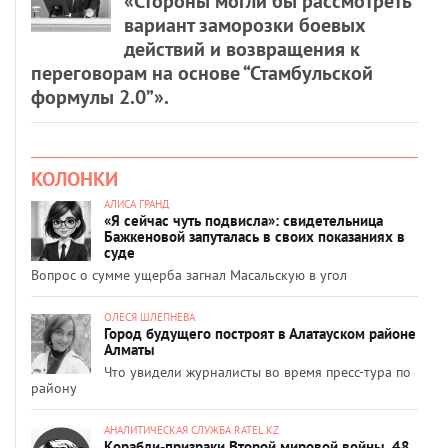
«Стороны могли бы рассмотреть
вариант заморозки боевых
действий и возвращения к
переговорам на основе “Стамбульской
формулы 2.0”».
КОЛОНКИ
АЛИСА ГРАНД
«Я сейчас чуть подвисла»: свидетельница
Бажкеновой запуталась в своих показаниях в
суде
Вопрос о сумме ущерба загнал Масальскую в угол
ОЛЕСЯ ШЛЕПНЕВА
Город будущего построят в Алатауском районе
Алматы
Что увидели журналисты во время пресс-тура по
району
АНАЛИТИЧЕСКАЯ СЛУЖБА RATEL.KZ
Корабли-призраки Второй мировой войны, 48