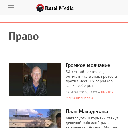
Меню
Право
Громкое молчание
38-летний постоялец
бомжатника в знак протеста
против местных порядков
зашил себе рот
29 ИЮЛ 2015, 12:02 —
ВИКТОР
МИРОШНИЧЕНКО
План Махадевана
Металлурги и горняки станут
дешевой рабсилой ради
выживания «АрселорМиттал