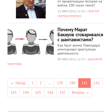
от приватизации погорел на
взятке 100 тысяч тенге?
12 ИЮЛ 2015, 11:55 —
ВИКТОР
МИРОШНИЧЕНКО
Почему Марат
Бакауов сговаривался
с шантажистами?
Как брат акима Павлодара
имитировал преступную
деятельность
09 ИЮЛ 2015, 12:27 —
ДЖАМИЛЯ
МАРИЧЕВА
← Назад
1
2
...
139
140
141
142
143
144
145
146
147
Вперёд →