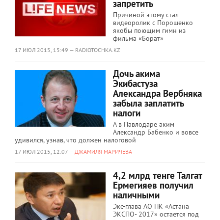
запретить
Причиной этому стал
видеоролик с Порошенко
якобы поющим гимн из
фильма «Борат»
17 ИЮЛ 2015, 15:49 — RADIOTOCHKA.KZ
Дочь акима
Экибастуза
Александра Вербняка
забыла заплатить
налоги
А в Павлодаре аким
Александр Бабенко и вовсе
удивился, узнав, что должен налоговой
17 ИЮЛ 2015, 12:07 —
ДЖАМИЛЯ МАРИЧЕВА
4,2 млрд тенге Талгат
Ермегияев получил
наличными
Экс-глава АО НК «Астана
ЭКСПО- 2017» остается под