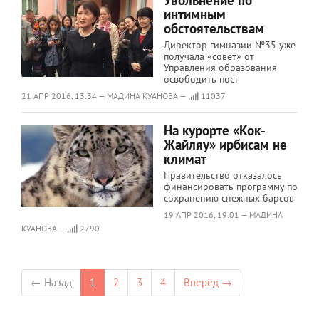
Увольнение по
интимным
обстоятельствам
Директор гимназии №35 уже
получала «совет» от
Управления образования
освободить пост
21 АПР 2016, 13:34 — МАДИНА КУАНОВА —
11037
На курорте «Кок-
Жайляу» ирбисам не
климат
Правительство отказалось
финансировать программу по
сохранению снежных барсов
19 АПР 2016, 19:01 — МАДИНА
КУАНОВА —
2790
← Назад
1
2
3
4
Вперёд →