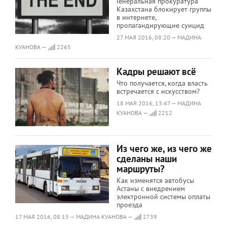
Генеральная прокуратура
Казахстана блокирует группы
в интернете,
пропагандирующие суицид
27 МАЯ 2016, 08:20 — МАДИНА
КУАНОВА —
2265
Кадры решают всё
Что получается, когда власть
встречается с искусством?
18 МАЯ 2016, 13:47 — МАДИНА
КУАНОВА —
2212
Из чего же, из чего же
сделаны наши
маршруты?
Как изменятся автобусы
Астаны с внедрением
электронной системы оплаты
проезда
17 МАЯ 2016, 08:15 — МАДИНА КУАНОВА —
2739