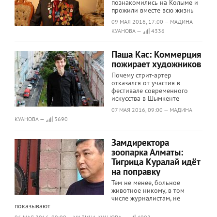
познакомились на Колыме и
прожили вместе всю жизнь
09 МАЯ 2016, 17:00 — МАДИНА
КУАНОВА —
4336
Паша Кас: Коммерция
пожирает художников
Почему стрит-артер
отказался от участия в
фестивале современного
искусства в Шымкенте
07 МАЯ 2016, 09:00 — МАДИНА
КУАНОВА —
3690
Замдиректора
зоопарка Алматы:
Тигрица Куралай идёт
на поправку
Тем не менее, больное
животное никому, в том
числе журналистам, не
показывают