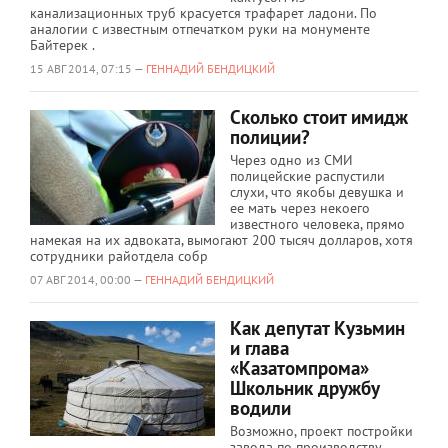
канализационных труб красуется трафарет ладони. По
аналогии с известным отпечатком руки на монументе
Байтерек .
15 АВГ 2014, 07:15 —
ГЕННАДИЙ БЕНДИЦКИЙ
Сколько стоит имидж
полиции?
Через одно из СМИ
полицейские распустили
слухи, что якобы девушка и
ее мать через некоего
известного человека, прямо
намекая на их адвоката, вымогают 200 тысяч долларов, хотя
сотрудники райотдела собр
07 АВГ 2014, 00:00 —
ГЕННАДИЙ БЕНДИЦКИЙ
Как депутат Кузьмин
и глава
«Казатомпрома»
Школьник дружбу
водили
Возможно, проект постройки
завода по производству