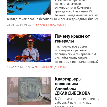
непотопляемости
руководителя Комитета
гражданской авиации РК
Бекена Сейдахметова все это
выглядит как вполне безопасный и весьма доходный бизнес.
28 АВГ 2014, 08:10 —
ГЕННАДИЙ БЕНДИЦКИЙ
Почему краснеют
генералы
Так почему все время
приходится краснеть
полицейским генералам? И
чем объяснить садизм
некоторых их подчиненных?
21 АВГ 2014, 16:34 —
ГЕННАДИЙ БЕНДИЦКИЙ
Квартирьеры
полковника
Адильбека
ДЖАКСЫБЕКОВА
В Семипалатинске есть очень
забавный памятник: под
кактусом из