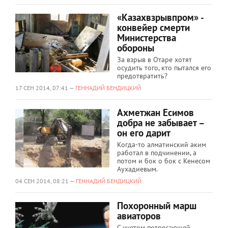
«Казахвзрывпром» -
конвейер смерти
Министерства
обороны
За взрыв в Отаре хотят
осудить того, кто пытался его
предотвратить?
17 СЕН 2014, 07:41 —
ГЕННАДИЙ БЕНДИЦКИЙ
Ахметжан Есимов
добра не забывает –
он его дарит
Когда-то алматинский аким
работал в подчинении, а
потом и бок о бок с Кенесом
Аухадиевым.
04 СЕН 2014, 08:21 —
ГЕННАДИЙ БЕНДИЦКИЙ
Похоронный марш
авиаторов
С учетом потрясающей