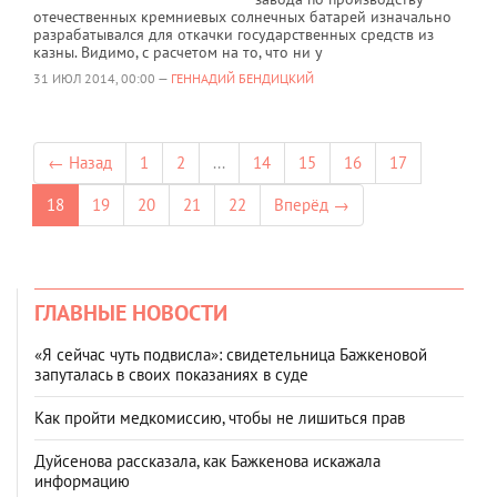
отечественных кремниевых солнечных батарей изначально
разрабатывался для откачки государственных средств из
казны. Видимо, с расчетом на то, что ни у
31 ИЮЛ 2014, 00:00 —
ГЕННАДИЙ БЕНДИЦКИЙ
← Назад
1
2
...
14
15
16
17
18
19
20
21
22
Вперёд →
ГЛАВНЫЕ НОВОСТИ
«Я сейчас чуть подвисла»: свидетельница Бажкеновой
запуталась в своих показаниях в суде
Как пройти медкомиссию, чтобы не лишиться прав
Дуйсенова рассказала, как Бажкенова искажала
информацию