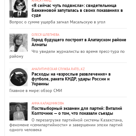
АЛИСА ГРАНД
«Я сейчас чуть подвисла»: свидетельница
Бажкеновой запуталась в своих показаниях в
суде
Вопрос о сумме ущерба загнал Масальскую в угол
ОЛЕСЯ ШЛЕПНЕВА
Город будущего построят в Алатауском районе
Алматы
Что увидели журналисты во время пресс-тура по
району
АНАЛИТИЧЕСКАЯ СЛУЖБА RATEL.KZ
Расходы на «взрослые развлечения» в
футболе, ракета КНДР, удары России и
Украины
Главное в мире: обзор СМИ
АННА КАЛАШНИКОВА
Поствыборный экзамен для партий: Виталий
Колточник — о том, что показали съезды
О перезагрузке партийной системы Казахстана,
феномене «семипартийности» и завершении эпохи партий
одного человека