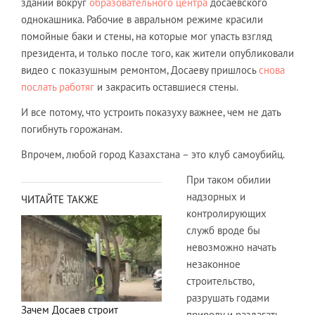
зданий вокруг
образовательного центра
досаевского
однокашника. Рабочие в авральном режиме красили
помойные баки и стены, на которые мог упасть взгляд
президента, и только после того, как жители опубликовали
видео с показушным ремонтом, Досаеву пришлось
снова
послать работяг
и закрасить оставшиеся стены.
И все потому, что устроить показуху важнее, чем не дать
погибнуть горожанам.
Впрочем, любой город Казахстана – это клуб самоубийц.
При таком обилии
надзорных и
ЧИТАЙТЕ ТАКЖЕ
контролирующих
служб вроде бы
невозможно начать
незаконное
строительство,
разрушать годами
Зачем Досаев строит
природу и разлагать