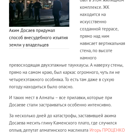
комплексе. ЖК
находится на
искусственно
созданной террасе,
Аким Досаев придумал
прямо над ним
способ внесудебного изъятия
нависает вертикальная
земли у владельцев
стена, по высоте
намного
превосходящая двухэтажные таунхаусы. А наверху стены,
прямо на самом краю, был каркас огромного, чуть ли не
четырехэтажного особняка. То есть там даже в сухую
погоду находиться было опасно.
И таких мест в Алматы – все прилавки, которые при
Досаеве стали застраиваться особенно интенсивно.
За несколько дней до катастрофы, заставившей акима
Досаева месить глину Каменского плато, где случился
оплыв, депутат алматинского маслихата
Игорь ПРОЦЕНКО