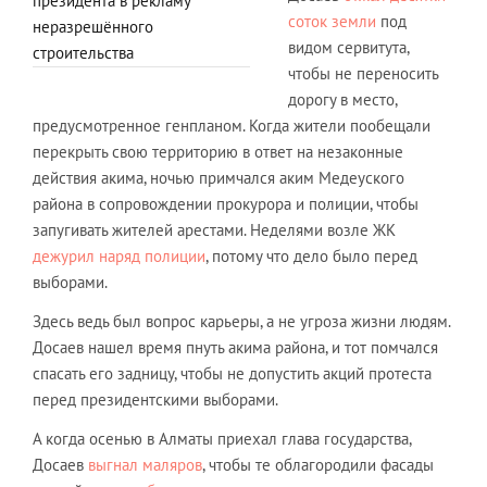
президента в рекламу
соток земли
под
неразрешённого
видом сервитута,
строительства
чтобы не переносить
дорогу в место,
предусмотренное генпланом. Когда жители пообещали
перекрыть свою территорию в ответ на незаконные
действия акима, ночью примчался аким Медеуского
района в сопровождении прокурора и полиции, чтобы
запугивать жителей арестами. Неделями возле ЖК
дежурил наряд полиции
, потому что дело было перед
выборами.
Здесь ведь был вопрос карьеры, а не угроза жизни людям.
Досаев нашел время пнуть акима района, и тот помчался
спасать его задницу, чтобы не допустить акций протеста
перед президентскими выборами.
А когда осенью в Алматы приехал глава государства,
Досаев
выгнал маляров
, чтобы те облагородили фасады