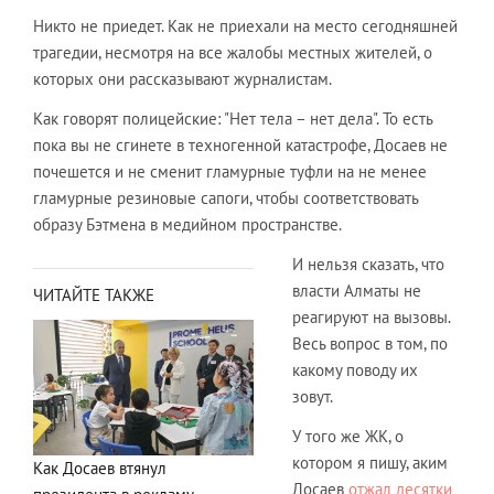
Никто не приедет. Как не приехали на место сегодняшней
трагедии, несмотря на все жалобы местных жителей, о
которых они рассказывают журналистам.
Как говорят полицейские: "Нет тела – нет дела". То есть
пока вы не сгинете в техногенной катастрофе, Досаев не
почешется и не сменит гламурные туфли на не менее
гламурные резиновые сапоги, чтобы соответствовать
образу Бэтмена в медийном пространстве.
И нельзя сказать, что
власти Алматы не
ЧИТАЙТЕ ТАКЖЕ
реагируют на вызовы.
Весь вопрос в том, по
какому поводу их
зовут.
У того же ЖК, о
котором я пишу, аким
Как Досаев втянул
Досаев
отжал десятки