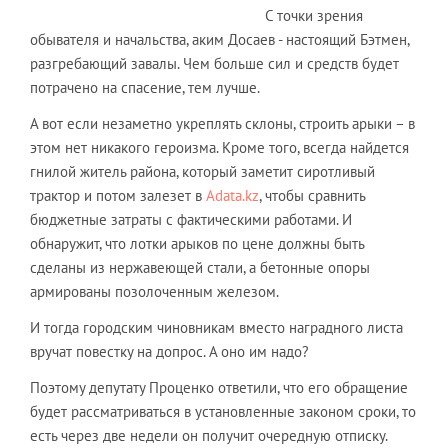
С точки зрения
обывателя и начальства, аким Досаев - настоящий Бэтмен,
разгребающий завалы. Чем больше сил и средств будет
потрачено на спасение, тем лучше.
А вот если незаметно укреплять склоны, строить арыки – в
этом нет никакого героизма. Кроме того, всегда найдется
гнилой житель района, который заметит сиротливый
трактор и потом залезет в
Adata.kz
, чтобы сравнить
бюджетные затраты с фактическими работами. И
обнаружит, что лотки арыков по цене должны быть
сделаны из нержавеющей стали, а бетонные опоры
армированы позолоченным железом.
И тогда городским чиновникам вместо наградного листа
вручат повестку на допрос. А оно им надо?
Поэтому депутату Проценко ответили, что его обращение
будет рассматриваться в установленные законом сроки, то
есть через две недели он получит очередную отписку.