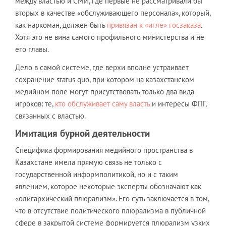
между властью и СМИ, где первые не рассматривали бы
вторых в качестве «обслуживающего персонала», который,
как наркоман, должен быть
привязан к «игле» госзаказа
.
Хотя это не вина самого профильного министерства и не
его главы.
Дело в самой системе, где верхи вполне устраивает
сохранение status quo, при котором на казахстанском
медийном поле могут присутствовать только два вида
игроков: те,
кто обслуживает саму власть
и интересы ФПГ,
связанных с властью.
Имитация бурной деятельности
Специфика формирования медийного пространства в
Казахстане имела прямую связь не только с
государственной информполитикой, но и с таким
явлением, которое некоторые эксперты обозначают как
«олигархический плюрализм». Его суть заключается в том,
что в отсутствие политического плюрализма в публичной
сфере в закрытой системе формируется плюрализм узких