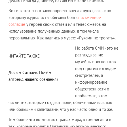
делают иногда длиннее, то совсем его не снимают.
Вот и в этот раз в законопроект внесли пункт, согласно
которому журналисты обязаны брать
письменное
согласие
у героев своих статей или телесюжетов на
использование полученных данных, в том числе
персональных. Как надпись в музее: «Руками не трогать».
Но работа СМИ - это не
разглядывание
ЧИТАЙТЕ ТАКЖЕ
музейных экспонатов
под строгим взглядом
Досым Сатпаев: Почём
смотрителей, а
апгрейд нашего сознания?
информирование
общественности о
проблемах, в том
числе тех, которые создают люди, облеченные властью
или большими капиталами, что у нас часто одно и то же.
Тем более что во многих странах мира, в том числе и в
тех, которые входят в Организацию экономического