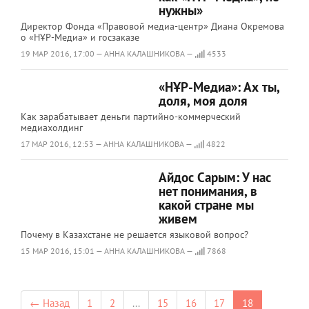
нужны»
Директор Фонда «Правовой медиа-центр» Диана Окремова
о «НҰР-Медиа» и госзаказе
19 МАР 2016, 17:00 — АННА КАЛАШНИКОВА —
4533
«НҰР-Медиа»: Ах ты,
доля, моя доля
Как зарабатывает деньги партийно-коммерческий
медиахолдинг
17 МАР 2016, 12:53 — АННА КАЛАШНИКОВА —
4822
Айдос Сарым: У нас
нет понимания, в
какой стране мы
живем
Почему в Казахстане не решается языковой вопрос?
15 МАР 2016, 15:01 — АННА КАЛАШНИКОВА —
7868
← Назад
1
2
...
15
16
17
18