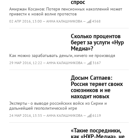
спрос
Амиржан Косанов: Потеря пенсионных накоплений может
привести к новой волне протестов
02 АПР 2016, 13:00 — АННА КАЛАШНИКОВА —
4568
Сколько процентов
берет за услуги «Нур
Медиа»?
Как можно зарабатывать деньги, ничего не производя
29 МАР 2016, 12:22 — АННА КАЛАШНИКОВА —
3167
Досым Сатпаев:
Россия теряет своих
союзников и не
находит новых
Эксперты - о выводе российских войск из Сирии и
дальнейшей геополитической игре
24 МАР 2016, 15:55 — АННА КАЛАШНИКОВА —
6119
«Такие посредники,
как «НҰР-Медиа», не