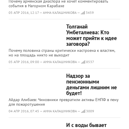
Почему армянская диаспора не хочет комментировать
события в Нагорном Карабахе
05 АПР 2016, 12:17 — АННА КАЛАШНИКОВА —
3459
Толганай
Умбеталиева: Кто
может прийти к идее
заговора?
Почему половина страны критически настроена к властям,
но на площадь никто не выходит
05 АПР 2016, 09:00 — АННА КАЛАШНИКОВА —
8537
Надзор за
пенсионными
деньгами лишним не
будет!
Айдар Алибаев: Чиновники превратили активы ЕНПФ в пену
для пожаротушения
04 АПР 2016, 07:45 — АННА КАЛАШНИКОВА —
3009
И с воды бывает