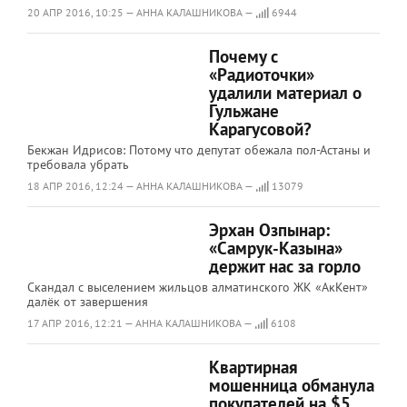
20 АПР 2016, 10:25 — АННА КАЛАШНИКОВА —
6944
Почему с
«Радиоточки»
удалили материал о
Гульжане
Карагусовой?
Бекжан Идрисов: Потому что депутат обежала пол-Астаны и
требовала убрать
18 АПР 2016, 12:24 — АННА КАЛАШНИКОВА —
13079
Эрхан Озпынар:
«Самрук-Казына»
держит нас за горло
Скандал с выселением жильцов алматинского ЖК «АкКент»
далёк от завершения
17 АПР 2016, 12:21 — АННА КАЛАШНИКОВА —
6108
Квартирная
мошенница обманула
покупателей на $5