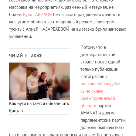
массовка на мероприятиях, разменный материал, не
более.
Булат АБИЛОВ
без всякого раздвоения личности
мог утром обличать антинародный режим, а вечером
тусить с Алией НАЗАРБАЕВОЙ на выставке бриллиантовых
украшений.
Потому что в
демократической
ЧИТАЙТЕ ТАКЖЕ
стране после одной
только публикации
фотографий с
роскошной свадьбы
сына акима
Кызылординской
Как Бутя пытается обналичить
области
партия
Қаңтар
AMANAT и другие
парламентские партии
должны были вызвать
его в парламент и задать вопросы, а он сам бы не тянул с