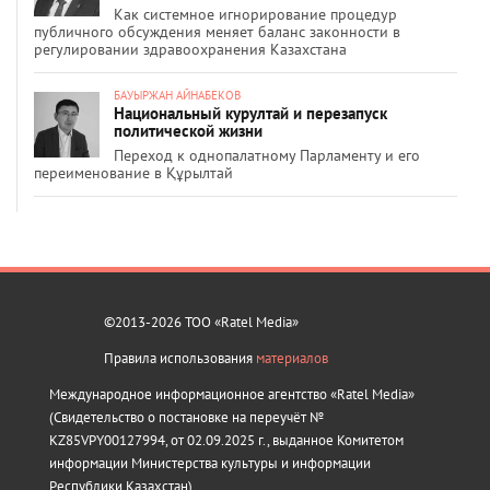
Как системное игнорирование процедур
публичного обсуждения меняет баланс законности в
регулировании здравоохранения Казахстана
БАУЫРЖАН АЙНАБЕКОВ
Национальный курултай и перезапуск
политической жизни
Переход к однопалатному Парламенту и его
переименование в Құрылтай
©2013-2026 ТОО «Ratel Media»
Правила использования
материалов
Международное информационное агентство «Ratel Media»
(Свидетельство о постановке на переучёт №
KZ85VPY00127994, от 02.09.2025 г., выданное Комитетом
информации Министерства культуры и информации
Республики Казахстан).