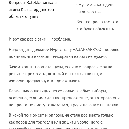
Вопросы Ratel.kz загнали
ему не хватает денег
акима Кызылординской
на лекарства.
области в тупик
Весь вопрос в том, кто
это будет объяснять.
И вот как раз с этим – проблема.
Надо отдать должное Нурсултану НАЗАРБАЕВУ. Он хорошо
понимал, что никакой демократии народу не нужно.
Зачем ходить по инстанциям, если все вопросы можно
решить через жучка, который и штрафы спишет, и в
очереди продвинет, и тендер отвалит.
Карманная оппозиция легко сольет любые выборы,
особенно, если им сделают предложение, от которого они
не просто не смогут отказаться, а ради него все и затеяли.
В какой-то момент и оппозиция стала возникать только
как повод для торговли или защиты уволенного с
госслужбы чиновника. И для них охлос – это только