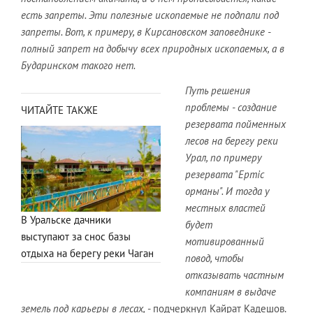
есть запреты. Эти полезные ископаемые не подпали под
запреты. Вот, к примеру, в Кирсановском заповеднике -
полный запрет на добычу всех природных ископаемых, а в
Бударинском такого нет.
Путь решения
проблемы - создание
ЧИТАЙТЕ ТАКЖЕ
резервата пойменных
лесов на берегу реки
Урал, по примеру
резервата "Ертіс
орманы". И тогда у
местных властей
В Уральске дачники
будет
выступают за снос базы
мотивированный
отдыха на берегу реки Чаган
повод, чтобы
отказывать частным
компаниям в выдаче
земель под карьеры в лесах,
- подчеркнул Кайрат Кадешов.