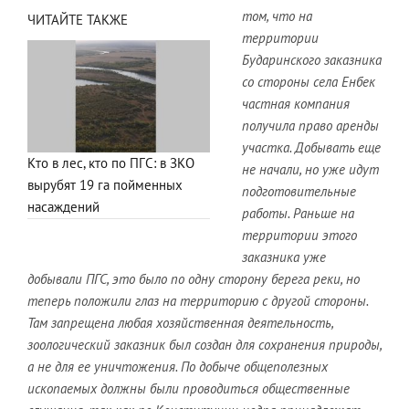
том, что на
ЧИТАЙТЕ ТАКЖЕ
территории
Бударинского заказника
со стороны села Енбек
частная компания
получила право аренды
участка. Добывать еще
Кто в лес, кто по ПГС: в ЗКО
не начали, но уже идут
вырубят 19 га пойменных
подготовительные
насаждений
работы. Раньше на
территории этого
заказника уже
добывали ПГС, это было по одну сторону берега реки, но
теперь положили глаз на территорию с другой стороны.
Там запрещена любая хозяйственная деятельность,
зоологический заказник был создан для сохранения природы,
а не для ее уничтожения. По добыче общеполезных
ископаемых должны были проводиться общественные