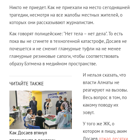
Никто не приедет. Как не приехали на место сегодняшней
трагедии, несмотря на все жалобы местных жителей, о
которых они рассказывают журналистам.
Как говорят полицейские: "Нет тела – нет дела". То есть
пока вы не сгинете в техногенной катастрофе, Досаев не
почешется и не сменит гламурные туфли на не менее
гламурные резиновые сапоги, чтобы соответствовать
образу Бэтмена в медийном пространстве.
И нельзя сказать, что
власти Алматы не
ЧИТАЙТЕ ТАКЖЕ
реагируют на вызовы.
Весь вопрос в том, по
какому поводу их
зовут.
У того же ЖК, о
котором я пишу, аким
Как Досаев втянул
Досаев
отжал десятки