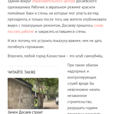
зданий вокруг
образовательного центра
досаевского
однокашника. Рабочие в авральном режиме красили
помойные баки и стены, на которые мог упасть взгляд
президента, и только после того, как жители опубликовали
видео с показушным ремонтом, Досаеву пришлось
снова
послать работяг
и закрасить оставшиеся стены.
И все потому, что устроить показуху важнее, чем не дать
погибнуть горожанам.
Впрочем, любой город Казахстана – это клуб самоубийц.
При таком обилии
надзорных и
ЧИТАЙТЕ ТАКЖЕ
контролирующих
служб вроде бы
невозможно начать
незаконное
строительство,
разрушать годами
Зачем Досаев строит
природу и разлагать