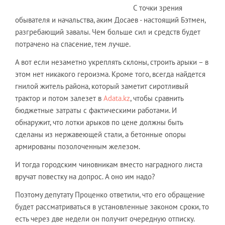
С точки зрения
обывателя и начальства, аким Досаев - настоящий Бэтмен,
разгребающий завалы. Чем больше сил и средств будет
потрачено на спасение, тем лучше.
А вот если незаметно укреплять склоны, строить арыки – в
этом нет никакого героизма. Кроме того, всегда найдется
гнилой житель района, который заметит сиротливый
трактор и потом залезет в
Adata.kz
, чтобы сравнить
бюджетные затраты с фактическими работами. И
обнаружит, что лотки арыков по цене должны быть
сделаны из нержавеющей стали, а бетонные опоры
армированы позолоченным железом.
И тогда городским чиновникам вместо наградного листа
вручат повестку на допрос. А оно им надо?
Поэтому депутату Проценко ответили, что его обращение
будет рассматриваться в установленные законом сроки, то
есть через две недели он получит очередную отписку.