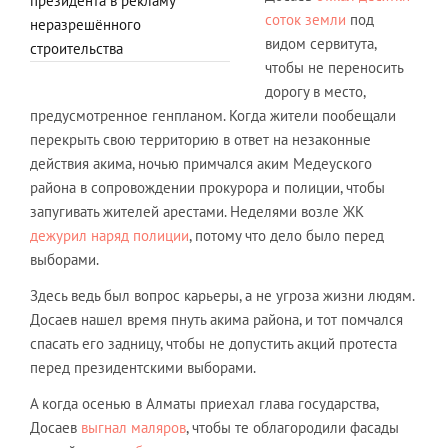
президента в рекламу
соток земли
под
неразрешённого
видом сервитута,
строительства
чтобы не переносить
дорогу в место,
предусмотренное генпланом. Когда жители пообещали
перекрыть свою территорию в ответ на незаконные
действия акима, ночью примчался аким Медеуского
района в сопровождении прокурора и полиции, чтобы
запугивать жителей арестами. Неделями возле ЖК
дежурил наряд полиции
, потому что дело было перед
выборами.
Здесь ведь был вопрос карьеры, а не угроза жизни людям.
Досаев нашел время пнуть акима района, и тот помчался
спасать его задницу, чтобы не допустить акций протеста
перед президентскими выборами.
А когда осенью в Алматы приехал глава государства,
Досаев
выгнал маляров
, чтобы те облагородили фасады