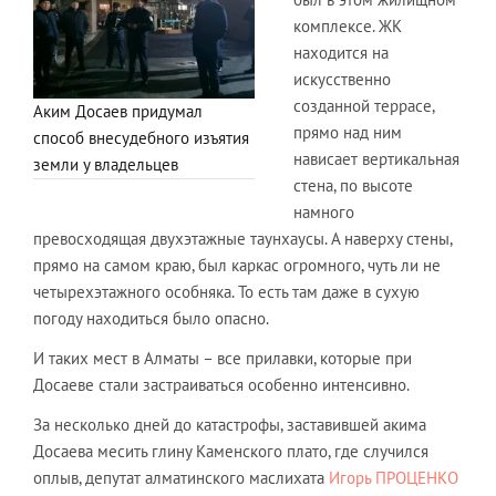
комплексе. ЖК
находится на
искусственно
созданной террасе,
Аким Досаев придумал
прямо над ним
способ внесудебного изъятия
нависает вертикальная
земли у владельцев
стена, по высоте
намного
превосходящая двухэтажные таунхаусы. А наверху стены,
прямо на самом краю, был каркас огромного, чуть ли не
четырехэтажного особняка. То есть там даже в сухую
погоду находиться было опасно.
И таких мест в Алматы – все прилавки, которые при
Досаеве стали застраиваться особенно интенсивно.
За несколько дней до катастрофы, заставившей акима
Досаева месить глину Каменского плато, где случился
оплыв, депутат алматинского маслихата
Игорь ПРОЦЕНКО