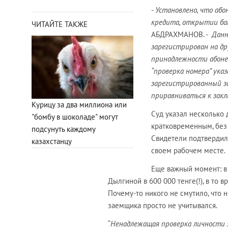
-
Установлено, что або
кредита, открытии бан
ЧИТАЙТЕ ТАКЖЕ
АБДРАХМАНОВ. -
Данн
зарегистрирован на др
принадлежности абонен
“проверка номера” указ
зарегистрированный з
приравниваться к зак
Курицу за два миллиона или
Суд указал несколько
"бомбу в шоколаде" могут
кратковременным, без 
подсунуть каждому
Свидетели подтвердили
казахстанцу
своем рабочем месте.
Еще важный момент: в
Дылгиной в 600 000 тенге(!), в то 
Почему-то никого не смутило, что 
заемщика просто не учитывался.
“
Ненадлежащая проверка личности з