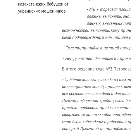
казахстанских бабушек от
-
Мы - торговая площад
украинских мошенников
должны выяснять, она 
данных, внесенных по
возможностей выяснять, кому прин
была подтверждена, и нам пришел с
–
То есть
,
принадлежность ей номера
-
Нет, у нас нет для этого ни прав
В итоге решение суда №2 Петропавл
-
Судебная коллегия, исходя из тех 
апелляционных жалоб, пришла к выв
все обстоятельства дела и дал над
Дылгину оформили кредит, была бол
правила требовали предоставления 
оформления личного кабинета, оформ
мере были соблюдены требования пр
который Дылгиной не принадлежал.