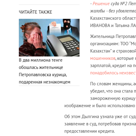
-
Решение
суда №2 Петр
жалобы - без удовлетво
ЧИТАЙТЕ ТАКЖЕ
Казахстанского област
ИВАНОВА и Татьяна ЛА
Жительница Петропавл
организациям: ТОО “М
Казахстан” и страхово
мошенников
, которые
В два миллиона тенге
зарплатой, кредит на 
обошлась жительнице
понадобилось неизве
Петропавловска курица,
подаренная незнакомцем
По словам женщины, а
убедил, что она стала
замороженную курицу 
изображение и было использовано
Об этом Дылгина узнала уже от суд
заявление в суд, потребовав призн
предоставлении кредита.