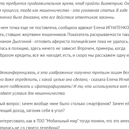
 что требуется продолжительное время, чтоб пройти биометрию. Он
процессе, тогда как мошенничество - это уголовная статья. В ходе
яненко было доказано, что все действия ответчиков законны.
в нем точка еще не поставлена, сообщила адвокат Елена ИГНАТЕНКО
ек, ставших жертвами мошенников. Показатель раскрываемости таки
бманом Дылгиной - отловить афериста полицейским пока не удалось.
ась в полицию, здесь ничего не зависит. Впрочем, примеры, когда
азом кредиты, все же находят, есть, и скоро мы расскажем одну и
еоконференцсвязь, а это изображение получено третьим лицом без 
о даже определить, с какой целью оно сделано
, - сказала Елена Игна
жет подбежать и сфотографировать! И то, что используются вот 
оздает условия для мошенничества.
ный вопрос: зачем вообще няне было столько смартфонов? Зачем е
ющий доход, загоняя себя в угол?
интересовало, как в ТОО “Мобильный мир” тогда поняли, что это име
атилась не со своего телефона?