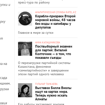
пресс-тура по району
купки и
АНАЛИТИЧЕСКАЯ СЛУЖБА RATEL.KZ
Корабли-призраки Второй
мировой войны, 48 часов
ерку
без воды и капибары у
депутатов
Главное в мире за сутки
ет
АННА КАЛАШНИКОВА
Поствыборный экзамен
для партий: Виталий
Колточник — о том, что
показали съезды
О перезагрузке партийной системы
ла на
Казахстана, феномене
«семипартийности» и завершении
эпохи партий одного человека
тсада
лишним.
ГУЛЬНАР ТАНКАЕВА
Выставки Билла Виолы
грузки
ищут на картах мира.
Теперь нужно искать
Алматы
ловия
Его работы заставляют зрителя