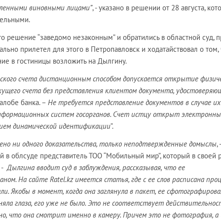
вленными виновными лицами”
, - указано в решении от 28 августа, ко
тельными.
это решение “заведомо незаконным” и обратились в областной суд, 
ально прилетел для этого в Петропавловск и ходатайствовал о том,
ие в гостиницы возложить на Дылгину.
ского счета дистанционным способом допускается открытие физич
кущего счета без представления клиентом документа, удостоверяю
 жалобе банка. –
Не требуется представление документов в случае их
нформационных систем госорганов. С
чет истцу открыт электронн
анием динамической идентификации
”.
ено ни одного доказательства, только неподтвержденные домыслы
, -
й в облсуде представитель ТОО “Мобильный мир”, который в своей 
 -
Дылгина вводит суд в заблуждения, рассказывая, что ее
аном. На сайте
Ratel
.
kz
имеется статья, где с ее слов расписана проц
ли. Якобы в момент, когда она заглянула в пакет, ее сфотографиров
няла глаза, его уже не было. Эт
о не соответствует действительнос
но, что она смотрит именно в камеру. Причем это не фотография, а