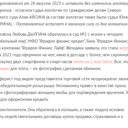
опавловска от 28 августа 2023 г. оставить без изменения, апелля
рения, -
огласила судья коллегии по гражданским делам Северо-
ного суда Алия АЙСИНА (в составе коллегии также были судьи Юли
РИНА).
- Постановление вступает в законную силу со дня оглашения.
овска Любовь ДЫЛГИНА обратилась в суд №2 с иском к четырем
обильный мир”, МФО “Фридом финанс кредит”, банк “Фридом Финанс
й компании “Фридом Финанс Лайф”. Женщина заявила, что стала
жер
 в 2022 году оформили на нее, няню в детсаде с более, чем скромно
покупку двух смартфонов и смарт-часов
почти на 2 млн тенге
. Все, чт
стным
для этого, – ее фотография, сделанная обманом.
ферист под видом представителя торговой сети неоднократно звон
 победительницей розыгрыша. Незнакомец привез в качестве приза
и сфотографировал женщину якобы для подтверждения вручения. Э
 для оформления кредита.
оисполнителя. Она обратилась в полицию, а также подала исковое
ать недействительными договоры купли-продажи, страхования и о