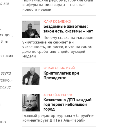
а все
и аферы на миллиарды — главные
новости недели
ЮЛИЯ КОВАЛЕНКО
Бездомные животные:
,
закон есть, системы – нет
х дел,
Почему ставка на массовое
 И от
уничтожение не снижает ни
численность, ни риски, и что на самом
деле не сработало в действующей
з таких
модели
РОМАН АЛЬМАНСКИЙ
Криптоплатеж при
звука,
Президенте
тенко. -
такие
АЛЕКСЕЙ АЛЕКСЕЕВ
Казахстан в ДТП каждый
год теряет небольшой
й
город
Главный редактор журнала «За рулём»
комментирует ДТП на Аль-Фараби
нно