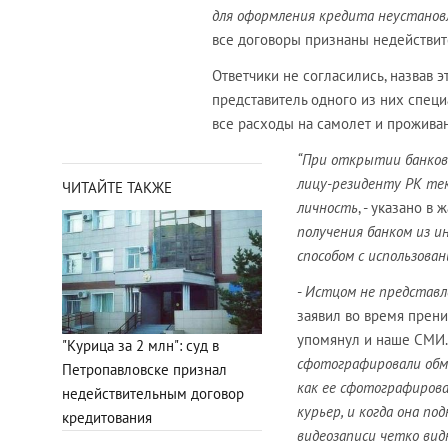
для оформления кредита неустано
все договоры признаны недействи
Ответчики не согласились, назвав 
представитель одного из них специ
все расходы на самолет и проживан
“При открытии банков
лицу-резиденту РК те
ЧИТАЙТЕ ТАКЖЕ
личность
, - указано в
получения банком из и
способом с использов
-
Истцом не представл
заявил во время прени
упомянул и наше СМИ.
"Курица за 2 млн": суд в
сфотографировали обм
Петропавловске признал
как ее сфотографирова
недействительным договор
курьер, и когда она под
кредитования
видеозаписи четко вид