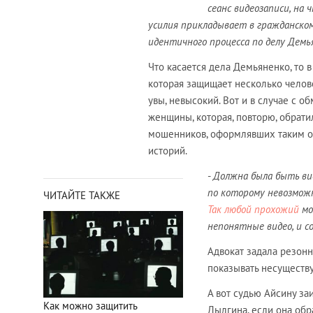
сеанс видеозаписи, на
усилия прикладывает в гражданском 
идентичного процесса по делу Демь
Что касается дела Демьяненко, то 
которая защищает несколько челов
увы, невысокий. Вот и в случае с о
женщины, которая, повторю, обратил
мошенников, оформлявших таким обр
историй.
-
Должна была быть вид
по которому невозможн
ЧИТАЙТЕ ТАКЖЕ
Так любой прохожий
мо
непонятные видео, и с
Адвокат задала резон
показывать несуществу
А вот судью Айсину за
Как можно защитить
Дылгина, если она обр