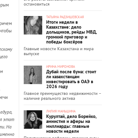
остановиться
торым
ТАТЬЯНА РАДЗИШЕВСКАЯ
Итоги недели в
причем
Казахстане: дело
 чтобы
дольщиков, рейды МВД,
громкий приговор и
победы боксёров
Главные новости Казахстана и мира
ескому
выпуске
щего
ИРИНА МИРОНОВА
ым
Дубай после бума: стоит
ли казахстанцам
инвестировать в ОАЭ в
2026 году
Главное преимущество недвижимости –
речи
наличие реального актива
ЛИЛИЯ МАНЬШИНА
едура,
Курултай, дело Борейко,
ал этот
амнистия и аферы на
миллиарды: главные
ти. На
новости недели
 именно
Политические реформы, громкие суды