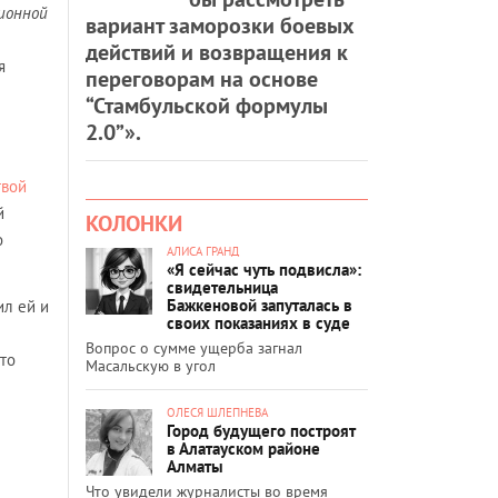
ционной
вариант заморозки боевых
действий и возвращения к
я
переговорам на основе
“Стамбульской формулы
2.0”».
твой
й
КОЛОНКИ
о
АЛИСА ГРАНД
«Я сейчас чуть подвисла»:
свидетельница
Бажкеновой запуталась в
ил ей и
своих показаниях в суде
Вопрос о сумме ущерба загнал
то
Масальскую в угол
ОЛЕСЯ ШЛЕПНЕВА
Город будущего построят
в Алатауском районе
Алматы
Что увидели журналисты во время