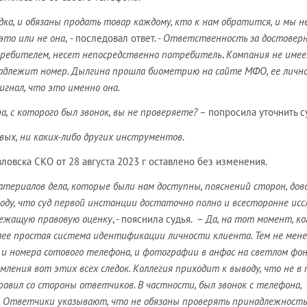
ка, и обязаны продать товар каждому, кто к нам обратится, и мы н
это или не она
,
- последовал ответ. -
Ответственность за достовер
требителем, несет непосредственно потребитель
.
Компания не име
адлежит номер. Дылгина прошла биометрию на сайте МФО, ее личн
игнал, что это именно она.
, с которого был звонок, вы не проверяете?
– попросила уточнить с
овых, ни каких-либо других инструментов
.
овска СКО от 28 августа 2023 г оставлено без изменения.
материалов дела, которые были нам доступны, пояснений сторон, дов
оду, что суд первой инстанции достаточно полно и всесторонне исс
лежащую правовую оценку
, - пояснила судья. –
Да, на тот момент, ко
ее простая система идентификации личности клиента. Тем не мене
и номера сотового телефона, и фотографии в анфас на светлом фон
ления вот этих всех следок. Коллегия приходит к выводу, что не в 
авил со стороны ответчиков. В частности, был звонок с телефона,
 Ответчики указывают, что не обязаны проверять принадлежность