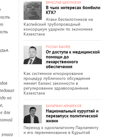
ВЯЧЕСЛАВ ЩЕКУНСКИХ
В чьих интересах бомбили
е
КТК?
ность
Атаки беспилотников на
Каспийский трубопроводный
ет
консорциум ударили по экономике
ость
Казахстана
РУСЛАН ЗАКИЕВ
удья.
От доступа к медицинской
помощи до
лекарственного
обеспечения
Как системное игнорирование
процедур публичного обсуждения
одов
меняет баланс законности в
регулировании здравоохранения
ледовал
Казахстана
гда на
е,
БАУЫРЖАН АЙНАБЕКОВ
Национальный курултай и
е для
перезапуск политической
полной
жизни
Переход к однопалатному Парламенту
и его переименование в Құрылтай
 этого