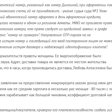
нентский номер, указанный как номер Дылгиной, при оформлении по
ковского счета, ей не принадлежит, -
указал судья суда №2 Улан
ый абонентский номер оформлен в день оформления кредита,
угого человека в одном из регионов Алматы.
МФО не произвело пров
тского номера, что прямо следует из кредитной заявки: в графе
ано: “номер не проверен”. Направление ОТР-пароля на не
а истцом номер и последующий его ввод посторонним лицом не мож
лючению истцом договора и надлежащей идентификации клиента”.
 доказательств правоты женщины. Ее видеоизображение было
звука. Адрес доставки товара не является ее местом жительства.
, что в часы, когда производилась доставка, Любовь Алексеевна бы
 заявлении на предоставление микрокредита указан доход няни де
время как ее средняя зарплата в несколько раз меньше - 80 тысяч с 
няня зарабатывает как большой чиновник, коэффициент долговой на
аемщика/покупателя, проверка его платежеспособности создали ус