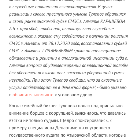
в служебные полномочия взяткополучателя. В целях
реализации своего преступного умысла Тулепов обратился
к своей ранее знакомой судье СМЭС г. Алматы КАРАШЕВОЙ
А.Б. с просьбой, чтобы она, используя свои служебные
возможности, оказала ему содействие в получении решения
СМЭС г. Алматы от 28.12.2020 года, восстановлении судьей
СМЭС г. Алматы ТУРГАНБАЕВЫМ срока на апелляционное
обжалование и решении в апелляционной инстанции суда г.
Алматы вопроса об удовлетворении апелляционной жалобы
для обеспечения взыскания с заказчика удержанной суммы
неустойки. При этом Тулепов сообщил, что за оказанные
услуги отблагодарит ее в денежной форме
", - было указано
в
обвинительном акте
к уголовному делу.
Когда семейный бизнес Тулепова попал под пристально
внимание борцов с коррупцией, выяснилось, что давались
взятки не только судьям. Щедро спонсировались, к
примеру, специалисты Департамента внутреннего
государственного аудита по Атырауской области, которые