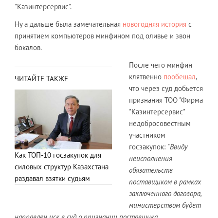
"Казинтерсервис".
Ну а дальше была замечательная
новогодняя история
с
принятием компьютеров минфином под оливье и звон
бокалов.
После чего минфин
клятвенно
пообещал
,
ЧИТАЙТЕ ТАКЖЕ
что через суд добьется
признания ТОО "Фирма
"Казинтерсервис"
недобросовестным
участником
госзакупок:
"Ввиду
Как ТОП-10 госзакупок для
неисполнения
силовых структур Казахстана
обязательств
раздавал взятки судьям
поставщиком в рамках
заключенного договора,
министерством будет
направлен иск в суд о признании поставщика