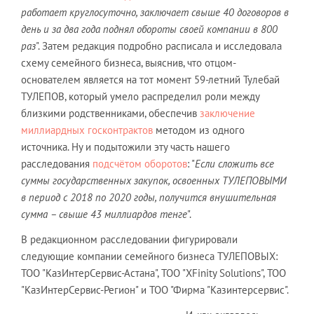
работает круглосуточно, заключает свыше 40 договоров в
день и за два года поднял обороты своей компании в 800
раз
". Затем редакция подробно расписала и исследовала
схему семейного бизнеса, выяснив, что отцом-
основателем является на тот момент 59-летний Тулебай
ТУЛЕПОВ, который умело распределил роли между
близкими родственниками, обеспечив
заключение
миллиардных госконтрактов
методом из одного
источника. Ну и подытожили эту часть нашего
расследования
подсчётом оборотов
: "
Если сложить все
суммы государственных закупок, освоенных ТУЛЕПОВЫМИ
в период с 2018 по 2020 годы, получится внушительная
сумма – свыше 43 миллиардов тенге
".
В редакционном расследовании фигурировали
следующие компании семейного бизнеса ТУЛЕПОВЫХ:
ТОО "КазИнтерСервис-Астана", ТОО "XFinity Solutions", ТОО
"КазИнтерСервис-Регион" и ТОО "Фирма "Казинтерсервис".