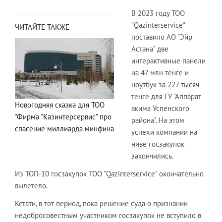
В 2023 году ТОО
"Qazinterservice"
ЧИТАЙТЕ ТАКЖЕ
поставило АО "Эйр
Астана" две
интерактивные панели
на 47 млн тенге и
ноутбук за 227 тысяч
тенге для ГУ "Аппарат
Новогодняя сказка для ТОО
акима Успенского
"Фирма "Казинтерсервис" про
района". На этом
спасение миллиарда минфина
успехи компании на
ниве госзакупок
закончились.
Из ТОП-10 госзакупок ТОО "Qazinterservice" окончательно
вылетело.
Кстати, в тот период, пока решение суда о признании
недобросовестным участником госзакупок не вступило в