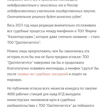
недобросовестным и зачислении его в Реестр
недобросовестных участников государственных закупок.
Окончательное решение будет вынесено судом"
.
Весь 2023 год наша редакция внимательно отслеживала
все судебные процессы между минфином и ТОО "Фирма
"Казинтерсервис", которое даже сменило название – стало
ТОО "Qazinterservice".
Можно лишь предположить, чем бы закончилась эта
история, если бы она не была предана огласке: ТОО
"Qazinterservice" наверняка так бы и продолжало
благополучно осваивать миллиарды, а минфин "сдулся" бы
после
первых же судебных заседаний
и пошёл на
мировую.
Но публичная огласка всех нюансов конкурса по закупке
4000 рабочих станций для нужд КГД вынудила
министерских чиновников идти в судебных
разбирательствах с ТОО "Qazinterservice" до победного