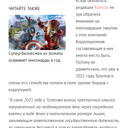
И, как оказалось,
редакция
Ratel.kz
не
ЧИТАЙТЕ ТАКЖЕ
зря обратила
внимание на
миллиардные закупки
у этих компаний.
Коррупционная
составляющая в них
Супер-бизнесмен из Алматы
имела место быть.
осваивает миллиарды в год
Потому не
удивительно, что уже в
2021 году Тулепов и
члены его семейства попали в поле зрение борцов с
коррупцией.
"
В июне 2021 года у Тулепова возник преступный умысел,
направленный на неоднократную дачу через посредника
взятки в виде денег в значительном размере лицам,
занимающим ответственную государственную должность,
за совершение действий в пользу взяткодателя, входящих