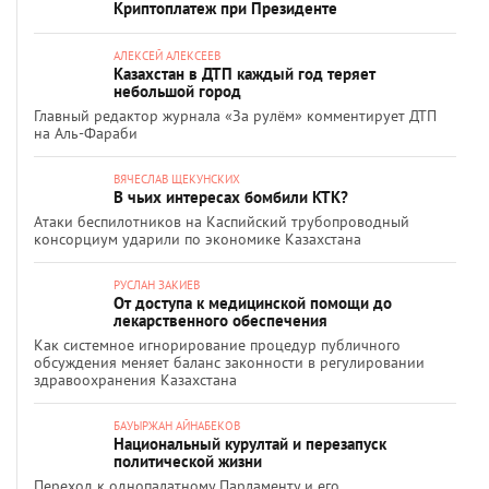
Криптоплатеж при Президенте
АЛЕКСЕЙ АЛЕКСЕЕВ
Казахстан в ДТП каждый год теряет
небольшой город
Главный редактор журнала «За рулём» комментирует ДТП
на Аль-Фараби
ВЯЧЕСЛАВ ЩЕКУНСКИХ
В чьих интересах бомбили КТК?
Атаки беспилотников на Каспийский трубопроводный
консорциум ударили по экономике Казахстана
РУСЛАН ЗАКИЕВ
От доступа к медицинской помощи до
лекарственного обеспечения
Как системное игнорирование процедур публичного
обсуждения меняет баланс законности в регулировании
здравоохранения Казахстана
БАУЫРЖАН АЙНАБЕКОВ
Национальный курултай и перезапуск
политической жизни
Переход к однопалатному Парламенту и его