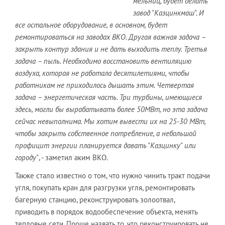
мельниц, будет делать
завод "Казцинкмаш". И
все остальное оборудование, в основном, будет
ремонтироваться на заводах ВКО. Другая важная задача –
закрыть контур здания и не дать выходить теплу. Третья
задача – пыль. Необходимо восстановить вентиляцию
воздуха, которая не работала десятилетиями, чтобы
работникам не приходилось дышать этим. Четвертая
задача – энергетическая часть. Три турбины, имеющиеся
здесь, могли бы вырабатывать более 50МВт, но эта задача
сейчас невыполнима. Мы хотим вывести их на 25-30 МВт,
чтобы закрыть собственное потребление, а небольшой
профицит энергии планируется давать "Казцинку" или
городу"
, - заметил аким ВКО.
Также стало известно о том, что нужно чинить тракт подачи
угля, покупать кран для разгрузки угля, ремонтировать
багерную станцию, реконструировать золоотвал,
приводить в порядок водообеспечение объекта, менять
тепловые сети. Проще назвать то, что реконструировать не