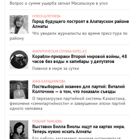
Вопрос о сумме ущерба загнал Масальскую в угол
ОЛЕСЯ ШЛЕПНЕВА
Город будущего построят в Алатауском районе
Алматы
Что увидели журналисты во время пресс-тура по
району
АНАЛИТИЧЕСКАЯ СЛУЖБА RATEL.KZ
Корабли-призраки Второй мировой войны, 48
часов без воды и капибары у депутатов
Главное в мире за сутки
АННА КАЛАШНИКОВА
Поствыборный экзамен для партий: Виталий
Колточник — о том, что показали съезды
О перезагрузке партийной системы Казахстана,
феномене «семипартийности» и завершении эпохи партий
одного человека
ГУЛЬНАР ТАНКАЕВА
Выставки Билла Виолы ищут на картах мира.
Теперь нужно искать Алматы
Его работы заставляют зрителя остановиться