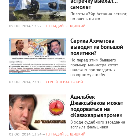
встречку выехал…
самолет
Пилоты «Эйр Астаны» летают,
но очень низко
09 ОКТ 2014, 12:52 —
ГЕННАДИЙ БЕНДИЦКИЙ
Серика Ахметова
выводят из большой
политики?
Но перед этим бывшего
премьер-министра хотят
надежно пригвоздить к
позорному столбу
03 ОКТ 2014, 22:15 —
СЕРГЕЙ ПЕРХАЛЬСКИЙ
Адильбек
Джаксыбеков может
подорваться на
«Казахвзрывпроме»
В ходе судебного заседания
всплыла фальшивка
02 ОКТ 2014, 13:54 —
ГЕННАДИЙ БЕНДИЦКИЙ