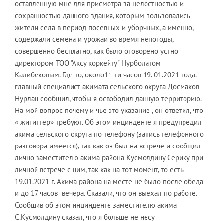
оставленную мне для присмотра за целостностью и
сохранностью данного здания, которым пользовались
жители села в период посевных и уборчных, а именно,
содержали семена и урожай во время непогоды,
совершенно бесплатно, как было оговорено устно
директором ТОО "Аксу коркейту" Нурболатом
Калибековым. Где-то, около11-ти часов 19. 01.2021 года.
главный специалист акимата сельского округа Досмаков
Нурлан сообщил, чтобы я освободил данную территорию.
На мой вопрос почему и чье это указание , он ответил, что
« жигиттер» требуют. Об этом инцинденте я предупредил
акима сельского округа по телефону (запись телефонного
разговора имеется), так как он был на встрече и сообщил
лично заместителю акима района Кусмолдину Серику при
личной встрече с ним, так как на тот момент, то есть
19.01.2021 г. Акима района на месте не было после обеда
и до 17 часов вечера. Сказали, что он выехал по работе.
Сообщив об этом инцинденте заместителю акима
С.Кусмолдину сказал, что я больше не несу