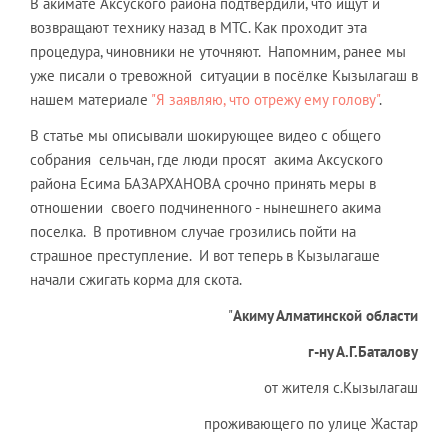
В акимате Аксуского района подтвердили, что ищут и
возвращают технику назад в МТС. Как проходит эта
процедура, чиновники не уточняют. Напомним, ранее мы
уже писали о тревожной ситуации в посёлке Кызылагаш в
нашем материале
"Я заявляю, что отрежу ему голову"
.
В статье мы описывали шокирующее видео с общего
собрания сельчан, где люди просят акима Аксуского
района Есима БАЗАРХАНОВА срочно принять меры в
отношении своего подчиненного - нынешнего акима
поселка. В противном случае грозились пойти на
страшное преступление. И вот теперь в Кызылагаше
начали сжигать корма для скота.
"
Акиму Алматинской области
г-ну А.Г.Баталову
от жителя с.Кызылагаш
проживающего по улице Жастар