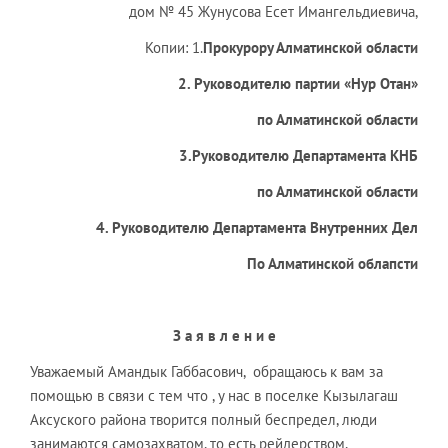
дом № 45 Жунусова Есет Имангельдиевича,
Копии: 1.
Прокурору Алматинской области
2. Руководителю партии «Нур Отан»
по Алматинской области
3.Руководителю Департамента КНБ
по Алматинской области
4. Руководителю Департамента Внутренних Дел
По Алматинской облапсти
З а я в л е н и е
Уважаемый Амандык Габбасович, обращаюсь к вам за
помощью в связи с тем что , у нас в поселке Кызылагаш
Аксуского района творится полный беспредел, люди
занимаются самозахватом, то есть рейдерством,