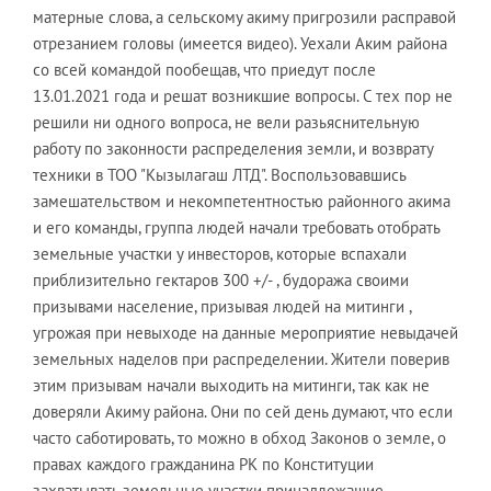
матерные слова, а сельскому акиму пригрозили расправой
отрезанием головы (имеется видео). Уехали Аким района
со всей командой пообещав, что приедут после
13.01.2021 года и решат возникшие вопросы. С тех пор не
решили ни одного вопроса, не вели разьяснительную
работу по законности распределения земли, и возврату
техники в ТОО "Кызылагаш ЛТД". Воспользовавшись
замешательством и некомпетентностью районного акима
и его команды, группа людей начали требовать отобрать
земельные участки у инвесторов, которые вспахали
приблизительно гектаров 300 +/- , будоража своими
призывами население, призывая людей на митинги ,
угрожая при невыходе на данные мероприятие невыдачей
земельных наделов при распределении. Жители поверив
этим призывам начали выходить на митинги, так как не
доверяли Акиму района. Они по сей день думают, что если
часто саботировать, то можно в обход Законов о земле, о
правах каждого гражданина РК по Конституции
захватывать земельные участки принадлежащие