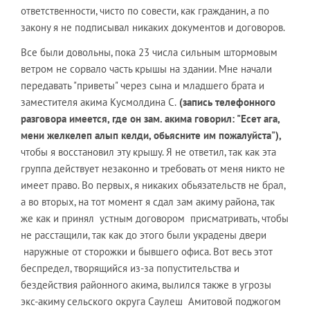
ответственности, чисто по совести, как гражданин, а по
закону я не подписывал никаких документов и договоров.
Все были довольны, пока 23 числа сильным штормовым
ветром не сорвало часть крышы на здании. Мне начали
передавать "приветы" через сына и младшего брата и
заместителя акима Кусмолдина С.
(запись телефонного
разговора имеется, где он зам. акима говорил: "Есет ага,
мени желкелеп алып келди, обьясните им пожалуйста"),
чтобы я восстановил эту крышу. Я не ответил, так как эта
группа действует незаконно и требовать от меня никто не
имеет право. Во первых, я никаких обьязательств не брал,
а во вторых, на тот момент я сдал зам акиму района, так
же как и принял устным договором присматривать, чтобы
не расстащили, так как до этого были украдены двери
наружные от сторожки и бывшего офиса. Вот весь этот
беспредел, творящийся из-за попустительства и
бездействия районного акима, вылился также в угрозы
экс-акиму сельского округа Саулеш Амитовой поджогом