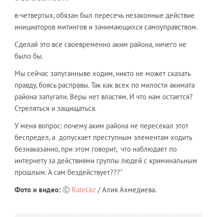
в-четвертых, обязан был пересечь незаконные действие
инициаторов митингов и занимающихся самоуправством.
Сделай это все своевременно аким района, ничего не
было бы.
Мы сейчас запуганныве ходим, никто не может сказать
правду, боясь расправы. Так как всех по милости акимата
района запугали. Веры нет властям. И что нам остается?
Стреляться и защищаться.
У меня вопрос: почему аким района не пересекал этот
беспредел, а допускает преступным элементам ходить
безнаказанно, при этом говорит, что наблюдает по
интернету за действиями группы людей с криминальным
прошлым. А сам бездействует???"
Фото и видео:
Ⓒ
Ratel.kz
/ Алия Ахмедиева.