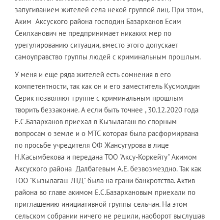
запугиванием жителей села некой группой лиц. При этом,
Аким Аксуского района господин Базарханов Есим
Сеилханович не предпринимает никаких мер по
урегулированию ситуации, вместо этого допускает
самоуправство группы людей с криминальным прошлым.
У меня и еще ряда жителей есть сомнения в его
компетентности, так как он и его заместитель Кусмолдин
Серик позволяют группе с криминальным прошлым
творить беззаконие. А если быть точнее , 30.12.2020 года
Е.С.Базарханов приехал в Кызылагаш по спорным
вопросам о земле и о МТС которая была расформирвана
по просьбе учредителя ОФ Жансугурова в лице
Н.Касымбекова и передана ТОО "Аксу-Коркейту" Акимом
Аксуского района Далбагевым А.Е. безвозмездно. Так как
ТОО "Кызылагаш ЛТД" была на грани банкротства. Актив
района во главе акимом Е.С.Базархановым приехали по
приглашению инициативной группы сельчан. На этом
сельском собрании ничего не решили, наоборот выслушав