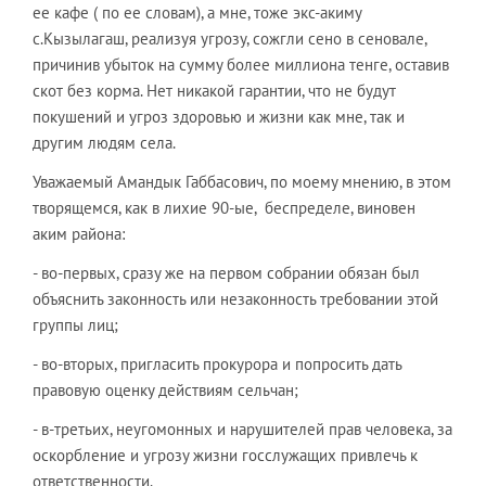
ее кафе ( по ее словам), а мне, тоже экс-акиму
с.Кызылагаш, реализуя угрозу, сожгли сено в сеновале,
причинив убыток на сумму более миллиона тенге, оставив
скот без корма. Нет никакой гарантии, что не будут
покушений и угроз здоровью и жизни как мне, так и
другим людям села.
Уважаемый Амандык Габбасович, по моему мнению, в этом
творящемся, как в лихие 90-ые, беспределе, виновен
аким района:
- во-первых, сразу же на первом собрании обязан был
объяснить законность или незаконность требовании этой
группы лиц;
- во-вторых, пригласить прокурора и попросить дать
правовую оценку действиям сельчан;
- в-третьих, неугомонных и нарушителей прав человека, за
оскорбление и угрозу жизни госслужащих привлечь к
ответственности.