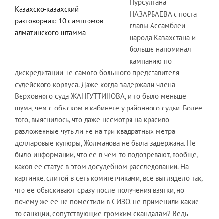
Нурсултана
Казахско-казахский
НАЗАРБАЕВА с поста
разговорник: 10 симптомов
главы Ассамблеи
алматинского штамма
народа Казахстана и
больше напоминал
кампанию по
дискредитации не самого большого представителя
судейского корпуса. Даже когда задержали члена
Верховного суда ЖАНГУТТИНОВА, и то было меньше
шума, чем с обыском в кабинете у районного судьи. Более
того, выяснилось, что даже несмотря на красиво
разложенные чуть ли не на три квадратных метра
долларовые купюры, Жолманова не была задержана. Не
было информации, что ее в чем-то подозревают, вообще,
каков ее статус в этом досудебном расследовании. На
картинке, слитой в сеть комитетчиками, все выглядело так,
что ее обыскивают сразу после получения взятки, но
почему же ее не поместили в СИЗО, не применили какие-
то санкции, сопутствующие громким скандалам? Ведь