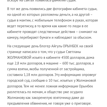
Вскоре на сайтах появилась фамилия судьи.
В тот же день появились две фотографии кабинета судьи,
на одной из которых разложены деньги, а на другой –
судья в мантии, с мобильным телефоном в руках, которая
ведет переписку, в то время как какие-то люди в ее
кабинете проводят следственные действия – снимают на
камеру, перебирают бумаги и наблюдают за обыском.
На следующие день блогер Айгуль ОРЫНБЕК на своей
странице написала о том, что у судьи Светланы
ЖОЛМАНОВОЙ изъято в кабинете 4500 долларов, дома
еще 2,8 млн долларов, в машине – 600 тыс. долларов, а
сумма взятки, якобы полученной от застройщика,
составила 1,18 млн долларов. Эту информацию опроверг
городской суд, сообщив о 10 тыс. изъятых у Жолмановой
долларов. Тем не менее ложная информация Орынбек
разлетелась по мемам, и общество уже осудило
Жолманову как закоренелую взяточницу даже до
предъявления обвинения, не говоря уже о приговоре.