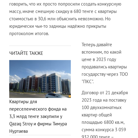
говорить, что их просто попросили создать конкурсную
массу, иначе смешную скидку в 680 тенге с квартиры
стоимостью в 30,6 млн объяснить невозможно. Но
юридически чьи-то задницы надёжно прикрыты
протоколом итогов.
Теперь давайте
вспомним, по какой
ЧИТАЙТЕ ТАКЖЕ
цене в 2023 году
продавались квартиры
государству через ТОО
"ПКС".
Договор от 21 декабря
2023 года на поставку
Квартиры для
100 двухкомнатных
переселенческого фонда на
квартир общей
3,3 млрд тенге закупили у
площадью 6800 кв.м,
Qazaq Stroy и фирмы Тимура
сумма конкурса 3 059
Нуртаева
932 000 тенге –