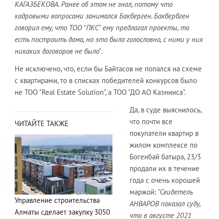
КАГАЗБЕКОВА. Ранее об этом не знал, потому что
кадровыми вопросами занимался Бакберген. Бакбербген
говорил ему, что ТОО "ПКС" ему предлагал проекты, то
есть построить дома, но это было голословно, с ними у них
никаких договоров не было"
.
Не исключено, что, если бы Байтасов не попался на схеме
с квартирами, то в списках победителей конкурсов было
не ТОО "Real Estate Solution", а ТОО "ДО АО Казнииса".
Да, в суде выяснилось,
что почти все
ЧИТАЙТЕ ТАКЖЕ
покупатели квартир в
жилом комплексе по
Богенбай батыра, 23/3
продали их в течение
года с очень хорошей
маржой:
"Свидетель
Управление строительства
АНВАРОВ показал суду,
Алматы сделает закупку 3050
что в августе 2021