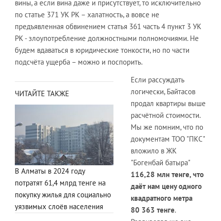
вины, а если вина даже и присутствует, то исключительно
по статье 371 УК РК – халатность, а вовсе не
предъявленная обвинением статья 361 часть 4 пункт 3 УК
РК - злоупотребление должностными полномочиями. Не
будем вдаваться в юридические тонкости, но по части
подсчёта ущерба – можно и поспорить.
Если рассуждать
логически, Байтасов
ЧИТАЙТЕ ТАКЖЕ
продал квартиры выше
расчётной стоимости.
Мы же помним, что по
документам ТОО "ПКС"
вложило в ЖК
"Богенбай батыра"
В Алматы в 2024 году
116,28 млн тенге, что
потратят 61,4 млрд тенге на
даёт нам цену одного
покупку жилья для социально
квадратного метра
уязвимых слоёв населения
80 363 тенге
.