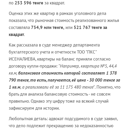
по
253 596 тенге
за квадрат.
Оценка этих же квартир в рамках уголовного дела
показала, что рыночная стоимость реализованного жилья
составляла
754,9 млн тенге,
или
521 767 тенге
за
квадрат
.
Как рассказала в суде менеджер департамента
бухгалтерского учета и отчетности ТОО "ПКС"
ИСЕНАЛИЕВА, квартиры на баланс приняли согласно
договору купли-продажи:
"Например, квартира №5, 44,4
кв.м,
балансовая стоимость которой составляет 1 378
790 тенге, то есть, получается, её цена - 30 000 тенге за
1 кв.м
, а реализовали её за 11 175 480 тенге"
. Понятно, что
брать для анализа балансовую стоимость - не совсем
правильно. Однако эту цифру тоже на всякий случай
зафиксируем для истории.
Любопытная деталь: адвокат подсудимого в суде заявил,
что дело подлежит прекращению за недоказанностью