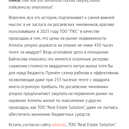
тенге
, так как его затопили соседи сверху, когда
подключили отопление"
.
Впрочем, вся это история, подталкивает к самой важной
мысли: а не заслуга ли досаевских чиновников, красиво
пользовавших в 2023 году ТОО "ПКС" в качестве
прокладки, в том, что цены на рынке недвижимости
Алматы упорно держатся на планке не ниже 450 тысяч
тенге за квадрат? Ведь уголовное дело в отношении
Байтасова показало, что имеются огромные резервы
снижения стоимости квадратного метра жилья хотя бы
для нужд бюджета. Причём схема рабочая и эффективная,
позволяющая даже при 253 тысячах тенге с квадрата
иметь огромную прибыль. Но досаевские чиновники
упорно предпочитают закупать на первичном рынке на
окраинах Алматы жильё по максималке у других
прокладок, как ТОО "Real Estate Solution", даже не пытаясь
обеспечить экономию бюджетных средств.
Кстати, согласно сайту
adata.kz
, ТОО "Real Estate Solution"