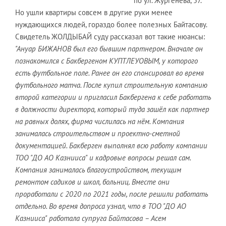
по ул. Жургенева, 57.
Но ушли квартиры совсем в другие руки менее
нуждающихся людей, гораздо более полезных Байтасову.
Свидетель ЖОЛДЫБАЙ суду рассказал вот такие нюансы:
"Ануар БИЖАНОВ был его бывшим партнером. Вначале он
познакомился с Бакбергеном КУПТЛЕУОВЫМ, у которого
есть футбольное поле. Ранее он его спонсировал во время
футбольного матча. После купил строительную компанию
второй категории и пригласил Бакбергена к себе работать
в должности директора, который туда зашёл как партнер
на равных долях, фирма числилась на нём. Компания
занималась строительством и проектно-сметной
документацией. Бакберген выполнял всю работу компании
ТОО "ДО АО Казнииса" и кадровые вопросы решал сам.
Компания занималась благоустройством, текущим
ремонтом садиков и школ, больниц. Вместе они
проработали с 2020 по 2021 годы, после решили работать
отдельно. Во время допроса узнал, что в ТОО "ДО АО
Казнииса" работала супруга Байтасова – Асем