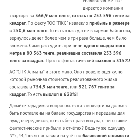
Реализовал же экс-
директор компании
квартиры за
366,9 млн тенге
,
то есть по 253 596 тенге за
квадрат
. По факту ТОО "ПКС" извлекло
прибыль в размере
в 250,6 млн тенге
. То есть в кассу, а не в карман Байтасова,
вернулось денег более чем в три раза больше, чем было
вложено. Сами рассудите: при цене
одного квадратного
метра
в
80 363 тенге, реализация составила 253 596
тенге за квадрат.
Просто фантастический
выхлоп в 315%!
АО "СПК Алматы" и этого мало. Оно провело оценку, по
которой рыночная стоимость реализованного жилья
составляла
754,9 млн тенге,
или
521 767 тенге
за
квадрат
. То есть
выхлоп в 638%!
Давайте зададимся вопросом: если эти квартиры должны
быть поставлены на баланс государства и переданы для
нужд очередников, то есть без права выкупа, с чего такие
фантастические прибыли в отчётах? Ведь ту же однушку
№5, 44,4 кв.м поставили на учёт по
балансовой стоимости