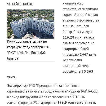
капитального
ЧИТАЙТЕ ТАКЖЕ
строительства акимата
города Алматы" вошло
в проект строительства
ЖК "На Богенбай
батыра" на сумму в
116,28 млн тенге
, а
Кому достались халявные
взамен получило
23
квартиры от директора ТОО
квартиры
общей
"ПКС" в ЖК "На Богенбай
площадью
1447 кв.м
.
батыра"
То есть один
квадратный метр
обошёлся в
80 363
тенге
.
Экс-директор ТОО "Предприятие капитального
строительства акимата города Алматы" Руджан БАЙТАСОВ,
в обход инструкций и без согласования с АО "СПК
Алматы", продал 23 квартиры за
366,9 млн тенге
, то есть