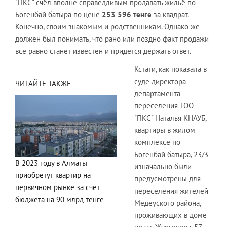
"ПКС" счёл вполне справедливым продавать жильё по
Богенбай батыра по цене
253 596 тенге
за квадрат.
Конечно, своим знакомым и родственникам. Однако же
должен был понимать, что рано или поздно факт продажи
всё равно станет известен и придётся держать ответ.
Кстати, как показала в
суде директора
ЧИТАЙТЕ ТАКЖЕ
департамента
переселения ТОО
"ПКС" Наталья КНАУБ,
квартиры в жилом
комплексе по
Богенбай батыра, 23/3
В 2023 году в Алматы
изначально были
приобретут квартир на
предусмотрены для
первичном рынке за счёт
переселения жителей
бюджета на 90 млрд тенге
Медеуского района,
проживающих в доме