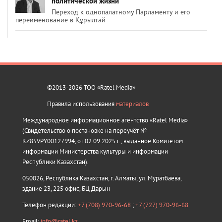
политической жизни
Переход к однопалатному Парламенту и его
переименование в Құрылтай
©2013-2026 ТОО «Ratel Media»
Правила использования
материалов
Международное информационное агентство «Ratel Media»
(Свидетельство о постановке на переучёт №
KZ85VPY00127994, от 02.09.2025 г., выданное Комитетом
информации Министерства культуры и информации
Республики Казахстан).
050026, Республика Казахстан, г. Алматы, ул. Муратбаева,
здание 23, 225 офис, БЦ Дарын
Телефон редакции:
+7 (708) 970-96-68
;
+7 (727) 970-96-68
Email:
info@ratel.kz