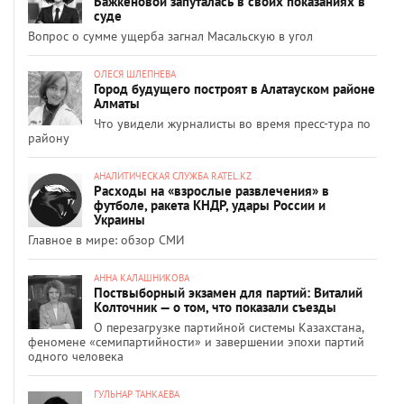
Бажкеновой запуталась в своих показаниях в
суде
Вопрос о сумме ущерба загнал Масальскую в угол
ОЛЕСЯ ШЛЕПНЕВА
Город будущего построят в Алатауском районе
Алматы
Что увидели журналисты во время пресс-тура по
району
АНАЛИТИЧЕСКАЯ СЛУЖБА RATEL.KZ
Расходы на «взрослые развлечения» в
футболе, ракета КНДР, удары России и
Украины
Главное в мире: обзор СМИ
АННА КАЛАШНИКОВА
Поствыборный экзамен для партий: Виталий
Колточник — о том, что показали съезды
О перезагрузке партийной системы Казахстана,
феномене «семипартийности» и завершении эпохи партий
одного человека
ГУЛЬНАР ТАНКАЕВА