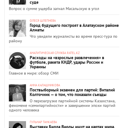
суде
Вопрос о сумме ущерба загнал Масальскую в угол
ОЛЕСЯ ШЛЕПНЕВА
Город будущего построят в Алатауском районе
Алматы
Что увидели журналисты во время пресс-тура по
району
АНАЛИТИЧЕСКАЯ СЛУЖБА RATEL.KZ
Расходы на «взрослые развлечения» в
футболе, ракета КНДР, удары России и
Украины
Главное в мире: обзор СМИ
АННА КАЛАШНИКОВА
Поствыборный экзамен для партий: Виталий
Колточник — о том, что показали съезды
О перезагрузке партийной системы Казахстана,
феномене «семипартийности» и завершении эпохи партий
одного человека
ГУЛЬНАР ТАНКАЕВА
Выставки Билла Виолы ищут на картах мира.