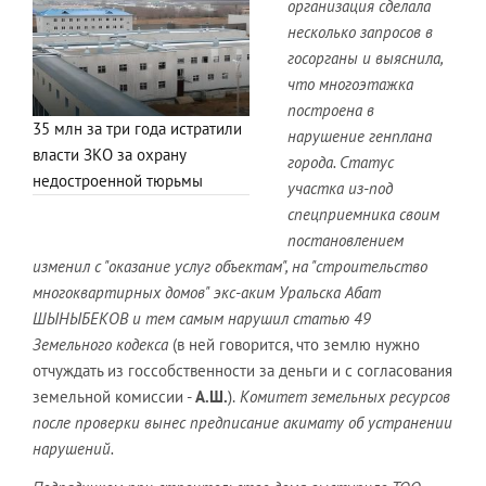
организация сделала
несколько запросов в
госорганы и выяснила,
что многоэтажка
построена в
35 млн за три года истратили
нарушение генплана
власти ЗКО за охрану
города. Статус
недостроенной тюрьмы
участка из-под
спецприемника своим
постановлением
изменил с "оказание услуг объектам", на "строительство
многоквартирных домов" экс-аким Уральска Абат
ШЫНЫБЕКОВ и тем самым нарушил статью 49
Земельного кодекса
(в ней говорится, что землю нужно
отчуждать из госсобственности за деньги и с согласования
земельной комиссии -
А.Ш.
).
Комитет земельных ресурсов
после проверки вынес предписание акимату об устранении
нарушений.