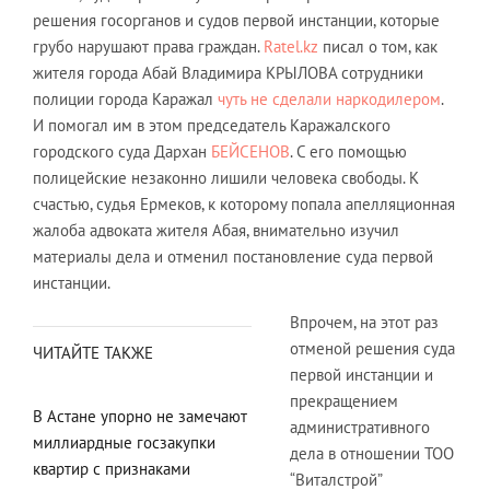
решения госорганов и судов первой инстанции, которые
грубо нарушают права граждан.
Ratel.kz
писал о том, как
жителя города Абай Владимира КРЫЛОВА сотрудники
полиции города Каражал
чуть не сделали наркодилером
.
И помогал им в этом председатель Каражалского
городского суда Дархан
БЕЙСЕНОВ
. С его помощью
полицейские незаконно лишили человека свободы. К
счастью, судья Ермеков, к которому попала апелляционная
жалоба адвоката жителя Абая, внимательно изучил
материалы дела и отменил постановление суда первой
инстанции.
Впрочем, на этот раз
отменой решения суда
ЧИТАЙТЕ ТАКЖЕ
первой инстанции и
прекращением
В Астане упорно не замечают
административного
миллиардные госзакупки
дела в отношении ТОО
квартир с признаками
“Виталстрой”