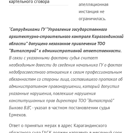
картельного сговора
апелляционная
инстанция не
ограничилась.
“
Сотрудниками ГУ “Управление государственного
архитектурно-строительного контроля Карагандинской
области” допущено незаконное привлечение ТОО
“Виталстрой” к административной ответственности.
В связи с указанными фактами судья считает
необходимым довести до сведения начальника ГУ о фактах
недобросовестного отношения к своим профессиональным
обязанностям со стороны лица, составившего протокол об
административном правонарушении, который допустил
указанные нарушения, повлекшие нарушения
конституционных прав директора ТОО “Виталстрой”
Быкова В.В”,
- указал в частном постановлении судья
Ермеков.
Ответ о принятых мерах в адрес Карагандинского
областного суда ГАСК должен направить в месячный срок.