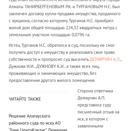
Алматы ТАНИРБЕРГЕНОВЫМ Р.К. и ТУРГАНОВЫМ Н.С. был
заключен договор купли-продажи имущества, проданного
с аукциона, согласно которому Турганов Н.С. приобрел
жилой дом общей площадью 224,32 квадратных метра с
земельным участком площадью 0,0796 га.
Истец Турганов Н.С. обратился в суд, поскольку не смог
получить доступ к имуществу и реализовать свое право
собственности и пропросил суд выселить
ДЕМИРЧЯН А.П
.,
Дужнова И.И., ДУЖНОВУ К.И., а также всех лиц,
проживающих и занимающих имущество, без
предоставления другого жилого помещения.
Сторона ответчика
Демирчян А.П.
ЧИТАЙТЕ ТАКЖЕ
представила суду
письменный отзыв на
Решение Алатауского
иск, в котором с
районного суда по иску АО
заявленными
"Банк ЦентрКредит" Демирчан