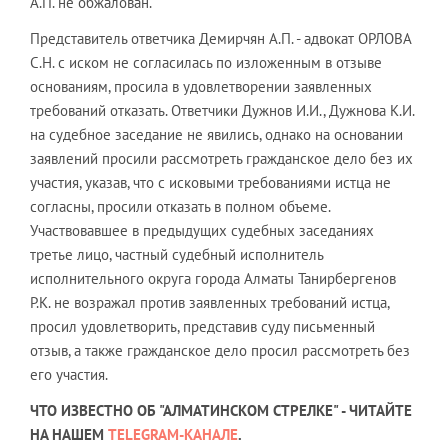
А.П. не обжалован.
Представитель ответчика Демирчян А.П. - адвокат ОРЛОВА
С.Н. с иском не согласилась по изложенным в отзыве
основаниям, просила в удовлетворении заявленных
требований отказать. Ответчики Дужнов И.И., Дужнова К.И.
на судебное заседание не явились, однако на основании
заявлений просили рассмотреть гражданское дело без их
участия, указав, что с исковыми требованиями истца не
согласны, просили отказать в полном объеме.
Участвовавшее в предыдущих судебных заседаниях
третье лицо, частный судебный исполнитель
исполнительного округа города Алматы Танирбергенов
Р.К. не возражал против заявленных требований истца,
просил удовлетворить, представив суду письменный
отзыв, а также гражданское дело просил рассмотреть без
его участия.
ЧТО ИЗВЕСТНО ОБ "АЛМАТИНСКОМ СТРЕЛКЕ" - ЧИТАЙТЕ
НА НАШЕМ
TELEGRAM-КАНАЛЕ
.