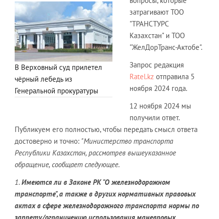
вопросы, которые
затрагивают ТОО
"ТРАНСТУРС
Казахстан" и ТОО
"ЖелДорТранс-Актобе".
Запрос редакция
В Верховный суд прилетел
Ratel.kz
отправила 5
чёрный лебедь из
ноября 2024 года.
Генеральной прокуратуры
12 ноября 2024 мы
получили ответ.
Публикуем его полностью, чтобы передать смысл ответа
достоверно и точно:
"Министерство транспорта
Республики Казахстан, рассмотрев вышеуказанное
обращение, сообщает следующее.
1.
Имеются ли в Законе РК "О железнодорожном
транспорте", а также в других нормативных правовых
актах в сфере железнодорожного транспорта нормы по
запрету/ограничению использования маневровых