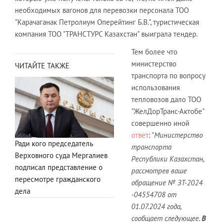
необходимых вагонов для перевозки персонала ТОО
"Карачаганак Петролиум Оперейтинг Б.В.", туристическая
компания ТОО "ТРАНСТУРС Казахстан" выиграла тендер.
Тем более что
министерство
ЧИТАЙТЕ ТАКЖЕ
транспорта по вопросу
использования
тепловозов дало ТОО
"ЖелДорТранс-Актобе"
совершенно иной
ответ
: "
Министерство
Ради кого председатель
транспорта
Верховного суда Мергалиев
Республики Казахстан,
подписал представление о
рассмотрев ваше
пересмотре гражданского
обращение № ЗТ-2024
дела
-04554708 от
01.07.2024 года,
сообщает следующее.
В