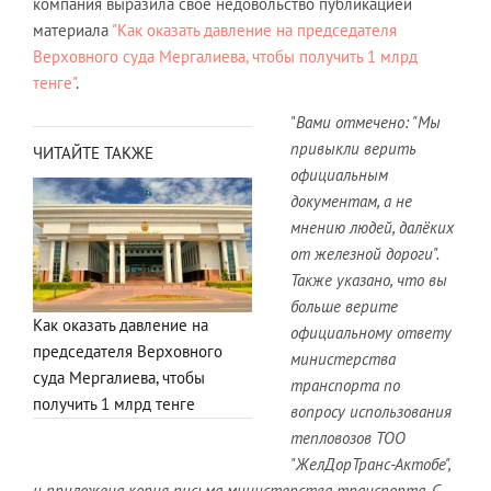
компания выразила своё недовольство публикацией
материала
"Как оказать давление на председателя
Верховного суда Мергалиева, чтобы получить 1 млрд
тенге"
.
"
Вами отмечено: "Мы
привыкли верить
ЧИТАЙТЕ ТАКЖЕ
официальным
документам, а не
мнению людей, далёких
от железной дороги".
Также указано, что вы
больше верите
Как оказать давление на
официальному ответу
председателя Верховного
министерства
суда Мергалиева, чтобы
транспорта по
получить 1 млрд тенге
вопросу использования
тепловозов
ТОО
"ЖелДорТранс-Актобе",
и приложена копия письма министерства транспорта. С