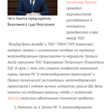
агентство
Ratel.kz
проводит
журналистское
Чего боится председатель
расследование в
Верховного суда Мергалиев
отношении
гражданского спора
между ТОО
"ЖелДорТранс-Актобе" и ТОО "ТРАНСТУРС Казахстан",
которое связано с исполнением тендера на перевозку
железнодорожным транспортом по маршруту Уральск-
Аксай персонала ТОО "Карачаганак Петролиум Оперейтинг
Б.В.". В связи с тем, что стороны конфликта трактуют
нормы Закона РК "О железнодорожном транспорте" и
Правил технической эксплуатации железнодорожного
транспорта с учётом личных интересов, просим Вас дать
ответы на следующие вопросы, чтобы у читателей
Ratel.kz
сложилось объективное понимание проблемы:
Имеются ли в Законе РК "О железнодорожном