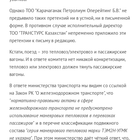
Однако ТОО "Карачаганак Петролиум Оперейтинг Б.В." не
предъявило таких претензий ни в устной, ни в письменной
форме. В противном случае исполнительный директор
ТОО "ТРАНСТУРС Казахстан" непременно приложило эти
претензии к письму в редакцию.
Кстати, поезд – это тепловоз/электровоз и пассажирские
вагоны. И в ответе комитета нет никакой конкретизации,
тепловоз или электровоз должен тянуть пассажирские
вагоны.
В ответе министерства транспорта мы видим со ссылкой
на Закон РК "О железнодорожном транспорте", что
"нормативно-правовыми актами в сфере
железнодорожного транспорта не предусмотрено
использование маневровых тепловозов в перевозках
пассажиров"
и в перечне классификации подвижного
состава
"серия
маневрового
тепловоза марки ТЭМ2Н-УГМК
не указана"
. При этом министерство даёт чёткий ответ, что,