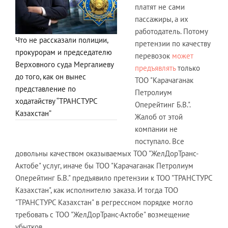
платят не сами
пассажиры, а их
работодатель. Потому
Что не рассказали полиции,
претензии по качеству
прокурорам и председателю
перевозок
может
Верховного суда Мергалиеву
предъявлять
только
до того, как он вынес
ТОО "Карачаганак
представление по
Петролиум
ходатайству “ТРАНСТУРС
Оперейтинг Б.В.".
Казахстан”
Жалоб от этой
компании не
поступало. Все
довольны качеством оказываемых ТОО "ЖелДорТранс-
Актобе" услуг, иначе бы ТОО "Карачаганак Петролиум
Оперейтинг Б.В." предъявило претензии к ТОО "ТРАНСТУРС
Казахстан", как исполнителю заказа. И тогда ТОО
"ТРАНСТУРС Казахстан" в регрессном порядке могло
требовать с ТОО "ЖелДорТранс-Актобе" возмещение
убытков.