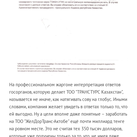
На профессиональном жаргоне интерпретация ответов
госорганов, которую делает ТОО "ТРАНСТУРС Казахстан",
называется не иначе, как натягивать сову на глобус. Иными
словами, компания желает увидеть в ответах только то, что
ей выгодно. Ну а цели вполне даже понятные – заработать
на ТОО "ЖелДорТранс-Актобе" ещё почти миллиард тенге
на ровном месте. Это не считая тех 350 тысяч долларов,
которые уже получены только за то, что, не имея даже