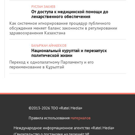
РУСЛАН ЗАКИЕВ
От доступа к медицинской помощи до
лекарственного обеспечения
Как системное игнорирование процедур публичного
обсуждения меняет баланс законности в регулировании
здравоохранения Казахстана
БАУЫРЖАН АЙНАБЕКОВ
Национальный курултай и перезапуск
политической жизни
Переход к однопалатному Парламенту и его
переименование в Құрылтай
©2013-2026 ТОО «Ratel Media»
Правила использования
материалов
Международное информационное агентство «Ratel Media»
(Свидетельство о постановке на переучёт №