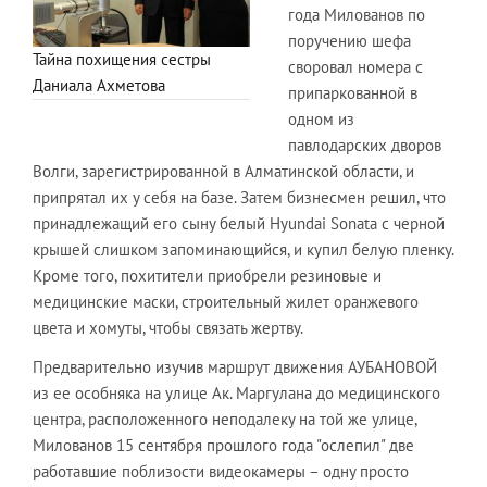
года Милованов по
поручению шефа
Тайна похищения сестры
своровал номера с
Даниала Ахметова
припаркованной в
одном из
павлодарских дворов
Волги, зарегистрированной в Алматинской области, и
припрятал их у себя на базе. Затем бизнесмен решил, что
принадлежащий его сыну белый Hyundai Sonata с черной
крышей слишком запоминающийся, и купил белую пленку.
Кроме того, похитители приобрели резиновые и
медицинские маски, строительный жилет оранжевого
цвета и хомуты, чтобы связать жертву.
Предварительно изучив маршрут движения АУБАНОВОЙ
из ее особняка на улице Ак. Маргулана до медицинского
центра, расположенного неподалеку на той же улице,
Милованов 15 сентября прошлого года "ослепил" две
работавшие поблизости видеокамеры – одну просто