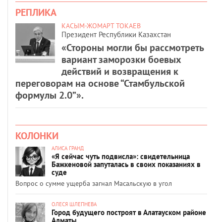
РЕПЛИКА
КАСЫМ-ЖОМАРТ ТОКАЕВ
Президент Республики Казахстан
«Стороны могли бы рассмотреть
вариант заморозки боевых
действий и возвращения к
переговорам на основе “Стамбульской
формулы 2.0”».
КОЛОНКИ
АЛИСА ГРАНД
«Я сейчас чуть подвисла»: свидетельница
Бажкеновой запуталась в своих показаниях в
суде
Вопрос о сумме ущерба загнал Масальскую в угол
ОЛЕСЯ ШЛЕПНЕВА
Город будущего построят в Алатауском районе
Алматы