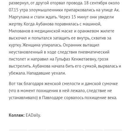
развернул, от другой оторвал провода. 18 сентября около
07.15 утра злоумышленники припарковались на улице Ак.
Маргулана и стали ждать. Через 15 минут они увидели
жертву. Когда Аубанова поравнялась с машиной,
Милованов в медицинской маске и оранжевом жилете
выскочил и попытался затащить ее внутрь, схватив за
куртку. Женщина упиралась. Охранник вытащил
неустановленный в ходе следствия пневматический
пистолет и направил на Гульфаз Кенжетаевну, грозя
выстрелить. Аубанова начала бить его сумкой, вырвалась и
убежала. Нападавшие уехали.
Вот так благодаря женской смелости и дамской сумочке
(что в момент похищения в ней лежало, следствие не
устанавливало) в Павлодаре сорвалось похищение века.
Коллаж:
EADaily.