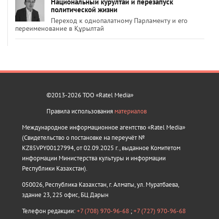
Национальный курултай и перезапуск
политической жизни
Переход к однопалатному Парламенту и его
переименование в Құрылтай
©2013-2026 ТОО «Ratel Media»
Правила использования
материалов
Международное информационное агентство «Ratel Media»
(Свидетельство о постановке на переучёт №
KZ85VPY00127994, от 02.09.2025 г., выданное Комитетом
информации Министерства культуры и информации
Республики Казахстан).
050026, Республика Казахстан, г. Алматы, ул. Муратбаева,
здание 23, 225 офис, БЦ Дарын
Телефон редакции:
+7 (708) 970-96-68
;
+7 (727) 970-96-68