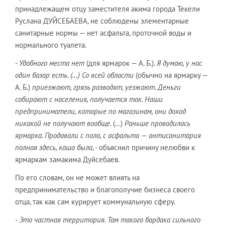
принадлежащем отцу заместителя акима города Текели
Руслана ДУЙСЕБАЕВА, не соблюдены элементарные
санитарные нормы — нет асфальта, проточной воды и
нормального туалета.
- Удобного места нет
(для ярмарок — А. Б.).
Я думаю, у нас
один базар есть. (…) Со всей области
(обычно на ярмарку —
А. Б.)
приезжают, грязь разводят, уезжают. Деньги
собирают с населения, получается так. Наши
предприниматели, которые по магазинам, они доход
никакой не получают вообще.
(...)
Раньше проводилась
ярмарка. Продавали с пола, с асфальта — антисанитария
полная здесь, каша была
, - объяснил причину нелюбви к
ярмаркам замакима Дуйсебаев.
По его словам, он не может влиять на
предпринимательство и благополучие бизнеса своего
отца, так как сам курирует коммунальную сферу.
- Это частная территория. Там такого бардака сильного