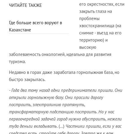
его окрестностях, если
ЧИТАЙТЕ ТАКЖЕ
закрыть глаза на
проблемы
Где больше всего воруют в
хвостохранилища (на
Казахстане
снимке - въезд на его
территорию) и
высокую
заболеваемость онкологией, идеальна для развития
туризма.
Недавно в горах даже заработала горнолыжная база, но
быстро закрылась.
- Года два тому назад одни предприниматели пришли. Они
открыли горнолыжную базу. Они просили дорогу
построить, электролинию протянуть,
трансформаторную подстанцию построить. Но у нас
первоочередной задачей город нужно обустроить, нежели
туда деньги вкладывать
. (…)
Частники пришли, если у вас
средства есть, стройте себе дорогу. Завтра же к вам