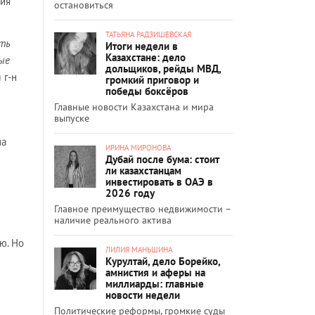
ния
остановиться
ТАТЬЯНА РАДЗИШЕВСКАЯ
ть
Итоги недели в
Казахстане: дело
ые
дольщиков, рейды МВД,
л г-н
громкий приговор и
победы боксёров
Главные новости Казахстана и мира
выпуске
на
ИРИНА МИРОНОВА
Дубай после бума: стоит
ли казахстанцам
инвестировать в ОАЭ в
2026 году
Главное преимущество недвижимости –
наличие реального актива
ю. Но
ЛИЛИЯ МАНЬШИНА
Курултай, дело Борейко,
амнистия и аферы на
миллиарды: главные
новости недели
Политические реформы, громкие суды