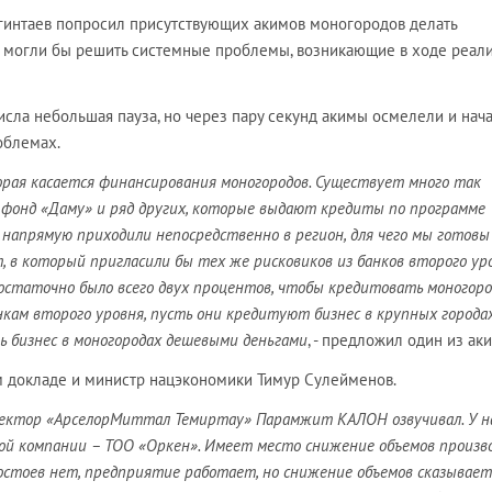
агинтаев попросил присутствующих акимов моногородов делать
 могли бы решить системные проблемы, возникающие в ходе реал
исла небольшая пауза, но через пару секунд акимы осмелели и нач
облемах.
торая касается финансирования моногородов. Существует много так
 фонд «Даму» и ряд других, которые выдают кредиты по программе
и напрямую приходили непосредственно в регион, для чего мы готовы
 в который пригласили бы тех же рисковиков из банков второго уро
остаточно было всего двух процентов, чтобы кредитовать моногоро
нкам второго уровня, пусть они кредитуют бизнес в крупных городах
ь бизнес в моногородах дешевыми деньгами
, - предложил один из ак
м докладе и министр нацэкономики Тимур Сулейменов.
иректор «АрселорМиттал Темиртау» Парамжит КАЛОН озвучивал. У н
ой компании – ТОО «Оркен». Имеет место снижение объемов произв
ростоев нет, предприятие работает, но снижение объемов сказывает