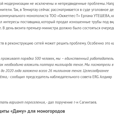
кой модернизации не исключены и непредвиденные проблемы. Нап
ители. Так, в Темиртау сейчас рассматривается в суде уголовное де
коммунального монополиста ТОО «Окжетпес-Т» Ерлана УТЕШЕВА, к
вал интересы поставщика, который продал изношенные трубы под в
е. В день визита премьер-министра должно было состояться очеред
тв в реконструкцию сетей может решить проблему. Особенно это к
ам проживает порядка 500 человек, мы – единственный работодатель.
ёлок необходимо вложить полтора миллиарда тенге. Мы посмотрели в
до 2020 года заложено всего 26 миллионов тенге. Целесообразнее
ёлка
, - сообщил председатель наблюдательного совета ERG Алдияр
итать вариант переселения
, - дал поручение г-н Сагинтаев.
диты «Даму» для моногородов