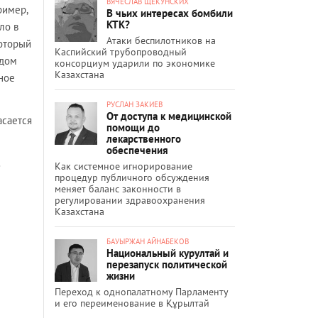
ВЯЧЕСЛАВ ЩЕКУНСКИХ
ример,
В чьих интересах бомбили
КТК?
ло в
Атаки беспилотников на
оторый
Каспийский трубопроводный
идом
консорциум ударили по экономике
Казахстана
ное
РУСЛАН ЗАКИЕВ
От доступа к медицинской
асается
помощи до
лекарственного
обеспечения
Как системное игнорирование
процедур публичного обсуждения
меняет баланс законности в
регулировании здравоохранения
Казахстана
БАУЫРЖАН АЙНАБЕКОВ
Национальный курултай и
перезапуск политической
жизни
Переход к однопалатному Парламенту
и его переименование в Құрылтай