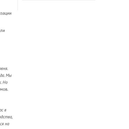
изации
али
вня.
да. Мы
. Но
имов.
ас в
одства,
ся на