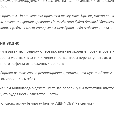
 вместо прогнозируемых 26,8 тысяч
, - назвал печальный итог вложе
бек.
 проекты. Но от якорных проектов толку мало. Кризис, можно поня
ли, отложили финансирование. Но тогда что будем делать? Уважаем
ванных рабочих мест, которые вы недобрали, надо создавать
, - сказа
 не видно
ям и развитию предложил все провальные якорные проекты брать 
ороны местных властей и министерства, чтобы перезапустить их и
ичного эффекта от вложенных средств.
предприятия невозможно реанимировать, считаю, что нужно об этом
резюмировал Касымбек.
: из 93,4 миллиарда бюджетных тенге половину мы потратили впусту
е, кто будет нести ответственность?
вил слово акиму Темиртау Галыму АШИМОВУ (на снимке).