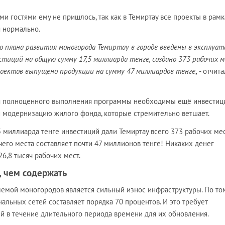
ми гостями ему не пришлось, так как в Темиртау все проекты в рам
 нормально.
о плана развития моногорода
Темиртау в городе введены в эксплуа
стиций на общую сумму 17,5 миллиарда тенге, создано 373 рабочих м
роектов выпущено продукции на сумму 47 миллиардов тенге
,
- отчита
для полноценного выполнения программы необходимы ещё инвестиц
и модернизацию жилого фонда, которые стремительно ветшает.
5 миллиарда тенге инвестиций дали Темиртау всего 373 рабочих мес
чего места составляет почти 47 миллионов тенге! Никаких денег
26,8 тысяч рабочих мест.
, чем содержать
емой моногородов является сильный износ инфраструктуры. По то
альных сетей составляет порядка 70 процентов. И это требует
 в течение длительного периода времени для их обновления.