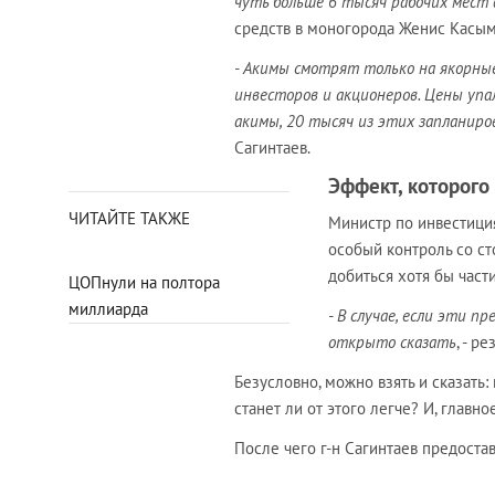
чуть больше 6 тысяч рабочих мест
средств в моногорода Женис Касым
- Акимы смотрят только на якорные
инвесторов и акционеров. Цены упа
акимы, 20 тысяч из этих запланиро
Сагинтаев.
Эффект, которого
ЧИТАЙТЕ ТАКЖЕ
Министр по инвестици
особый контроль со ст
добиться хотя бы част
ЦОПнули на полтора
миллиарда
- В случае, если эти 
открыто сказать
, - 
Безусловно, можно взять и сказать
станет ли от этого легче? И, главно
После чего г-н Сагинтаев предоста