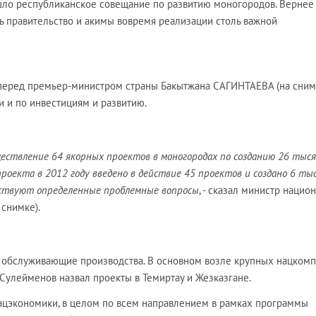
ошло республиканское совещание по развитию моногородов. Вернее
ь правительство и акимы вовремя реализации столь важной
 перед премьер-министром страны Бакытжана САГИНТАЕВА (на сним
 и по инвестициям и развитию.
уществление 64 якорных проектов в моногородах по созданию 26 тыс
проекта в 2012 году введено в действие 45 проектов и создано 6 ты
ествуют определенные проблемные вопросы
, - сказал министр нацио
снимке).
я обслуживающие производства. В основном возле крупных нацкомп
улейменов назвал проекты в Темиртау и Жезказгане.
ацэкономики, в целом по всем направлением в рамках программы