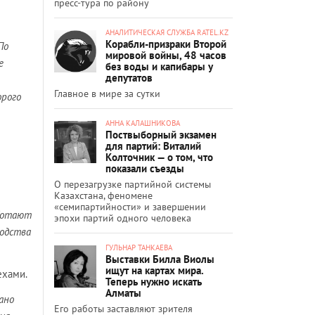
пресс-тура по району
АНАЛИТИЧЕСКАЯ СЛУЖБА RATEL.KZ
Корабли-призраки Второй
По
мировой войны, 48 часов
е
без воды и капибары у
депутатов
Главное в мире за сутки
орого
АННА КАЛАШНИКОВА
Поствыборный экзамен
для партий: Виталий
Колточник — о том, что
показали съезды
О перезагрузке партийной системы
Казахстана, феномене
«семипартийности» и завершении
аботают
эпохи партий одного человека
водства
ГУЛЬНАР ТАНКАЕВА
Выставки Билла Виолы
ищут на картах мира.
ехами.
Теперь нужно искать
Алматы
ано
Его работы заставляют зрителя