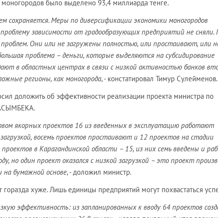
я моногородов было выделено 93,4 миллиарда тенге.
ем сохраняется. Меры по диверсификации экономики моногородов
проблему зависимости от градообразующих предприятий не сняли. 
проблем. Они или не загружены полностью, или простаивают, или н
ольшая проблема – деньги, которые выделяются на субсидирование
дают в областных центрах в связи с низкой активностью банков вт
ложные регионы, как моногорода
, - констатировал Тимур Сулейменов.
сил доложить об эффективности реализации проекта министра по
КАСЫМБЕКА.
вом якорных проектов 16 из введенных в эксплуатацию работают
 загрузкой, восемь проектов простаивают и 12 проектов на стадии
 проектов в Карагандинской области – 15, из них семь введены и р
оду, но один проект оказался с низкой загрузкой – это проект произ
и на бумажной основе
, - доложил министр.
т горазда хуже. Лишь единицы предприятий могут похвастаться усп
изкую эффективность: из запланированных к вводу 64 проектов созд