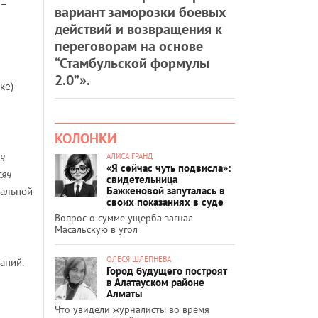
 –
вариант заморозки боевых
действий и возвращения к
переговорам на основе
“Стамбульской формулы
2.0”».
ке)
КОЛОНКИ
яч
АЛИСА ГРАНД
«Я сейчас чуть подвисла»:
сяч
свидетельница
Бажкеновой запуталась в
нальной
своих показаниях в суде
Вопрос о сумме ущерба загнал
Масальскую в угол
ОЛЕСЯ ШЛЕПНЕВА
аний.
Город будущего построят
в Алатауском районе
Алматы
Что увидели журналисты во время