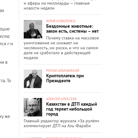
и аферы на миллиарды — главные
новости недели
ках
ЮЛИЯ КОВАЛЕНКО
Бездомные животные:
тацию
закон есть, системы – нет
еста.
Почему ставка на массовое
уничтожение не снижает ни
лся г-н
численность, ни риски, и что на самом
деле не сработало в действующей
модели
ии в
РОМАН АЛЬМАНСКИЙ
Криптоплатеж при
Президенте
та. То
АЛЕКСЕЙ АЛЕКСЕЕВ
Казахстан в ДТП каждый
год теряет небольшой
город
му же
Главный редактор журнала «За рулём»
комментирует ДТП на Аль-Фараби