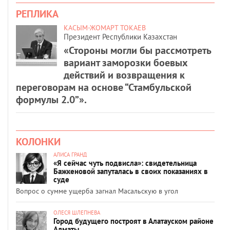
РЕПЛИКА
КАСЫМ-ЖОМАРТ ТОКАЕВ
Президент Республики Казахстан
«Стороны могли бы рассмотреть
вариант заморозки боевых
действий и возвращения к
переговорам на основе “Стамбульской
формулы 2.0”».
КОЛОНКИ
АЛИСА ГРАНД
«Я сейчас чуть подвисла»: свидетельница
Бажкеновой запуталась в своих показаниях в
суде
Вопрос о сумме ущерба загнал Масальскую в угол
ОЛЕСЯ ШЛЕПНЕВА
Город будущего построят в Алатауском районе
Алматы