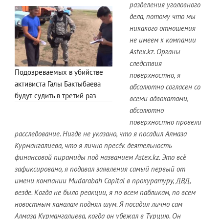
разделения уголовного
дела, потому что мы
никакого отношения
не имеем к компании
Astex.kz. Органы
следствия
Подозреваемых в убийстве
поверхностно, я
активиста Галы Бактыбаева
абсолютно согласен со
будут судить в третий раз
всеми адвокатами,
абсолютно
поверхностно провели
расследование. Нигде не указано, что я посадил Алмаза
Курмангалиева, что я лично пресёк деятельность
финансовой пирамиды под названием Astex.kz. Это всё
зафиксировано, я подавал заявления самый первый от
имени компании Mud
arabah
Capital в прокуратуру, ДВД,
везде. Когда не было реакции, я по всем пабликам, по всем
новостным каналам поднял шум. Я посадил лично сам
Алмаза Курмангалиева, когда он убежал в Турцию. Он