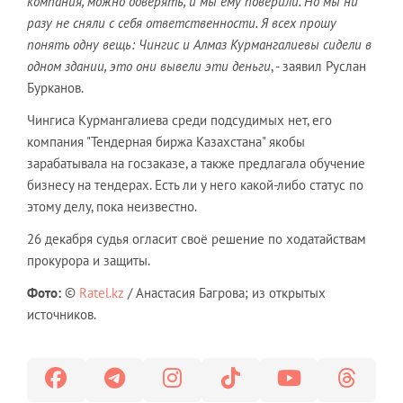
компания, можно доверять, и мы ему поверили. Но мы ни
разу не сняли с себя ответственности. Я всех прошу
понять одну вещь: Чингис и Алмаз Курмангалиевы сидели в
одном здании, это они вывели эти деньги
, - заявил Руслан
Бурканов.
Чингиса Курмангалиева среди подсудимых нет, его
компания "Тендерная биржа Казахстана" якобы
зарабатывала на госзаказе, а также предлагала обучение
бизнесу на тендерах. Есть ли у него какой-либо статус по
этому делу, пока неизвестно.
26 декабря судья огласит своё решение по ходатайствам
прокурора и защиты.
Фото
:
©
Ratel.kz
/ Анастасия Багрова; из открытых
источников.