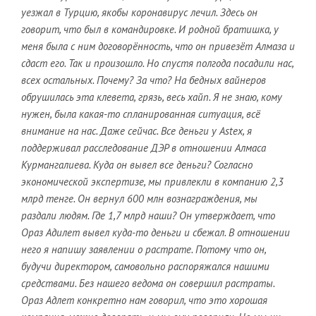
уезжал в Турцию, якобы коронавирус лечил. Здесь он
говорит, что был в командировке. И родной братишка, у
меня была с ним договорённость, что он привезёт Алмаза и
сдаст его. Так и произошло. Но спустя полгода посадили нас,
всех остальных. Почему? За что? На бедных вайнеров
обрушилась эта клевета, грязь, весь хайп. Я не знаю, кому
нужен, была какая-то спланированная ситуация, всё
внимание на нас. Даже сейчас. Все деньги у
Astex, я
поддерживал расследование ДЭР в отношении Алмаса
Курмангалиева. Куда он вывел все деньги? Согласно
экономической экспертизе, мы привлекли в компанию 2,3
млрд тенге. Он вернул 600 млн вознаграждения, мы
раздали людям. Где 1,7 млрд наши? Он утверждает, что
Ораз Адилет вывел куда-то деньги и сбежал. В отношении
него я напишу заявлении о растрате. Потому что он,
будучи директором, самовольно распоряжался нашими
средствами. Без нашего ведома он совершил растраты.
Ораз Адлет конкретно нам говорил, что это хорошая