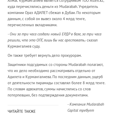
Алмас Курмангалиев является сотрудником ТОО Astex.kz,
куда перечислялись деньги из Mudarabah. Учредитель
компании Ораз АДИЛЕТ сбежал в Дубаи. По некоторым
данным, с собой он вывез около 4 млрд тенге,
перечисленных вкладчиками.
- Они за три часа создали новый ЕРДР в базе, за три часа
решили, что это ОПГ, лишь бы нас арестовать
,- сказал
Курмангалиев суду.
Он также требует вернуть дело прокурорам.
Защитники подсудимых со стороны Mudarabah полагают,
что их дело необходимо рассматривать отдельно от
Адилета и Курмангалиева. По последним данным, ущерб
от деятельности пирамиды составлял более 8 млрд тенге.
По словам адвокатов, суммы начислялись со слов
потерпевших, без подтверждения документами.
-
Компания Mud
arabah
Capital требует
ЧИТАЙТЕ ТАКЖЕ