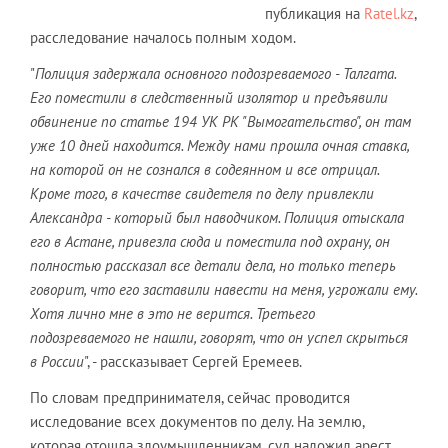
публикация на
Ratel.kz
,
расследование началось полным ходом.
"
Полиция задержала основного подозреваемого - Талгата.
Его поместили в следственный изолятор и предъявили
обвинение по статье 194 УК РК "Вымогательство", он там
уже 10 дней находится. Между нами прошла очная ставка,
на которой он не сознался в содеянном и все отрицал.
Кроме того, в качестве свидетеля по делу привлекли
Александра - который был наводчиком. Полиция отыскала
его в Астане, привезла сюда и поместила под охрану, он
полностью рассказал все детали дела, но только теперь
говорит, что его заставили навести на меня, угрожали ему.
Хотя лично мне в это не верится. Третьего
подозреваемого не нашли, говорят, что он успел скрыться
в России
", - рассказывает Сергей Еремеев.
По словам предпринимателя, сейчас проводится
исследование всех документов по делу. На землю,
которая отошла злоумышленникам, суд наложил арест,