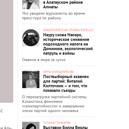
в Алатауском районе
Алматы
Что увидели журналисты во время
пресс-тура по району
АНАЛИТИЧЕСКАЯ СЛУЖБА RATEL.KZ
Науру снова Наоэро,
историческое снижение
подоходного налога на
Доминике, экологический
патруль и войны
Главное в мире за сутки
АННА КАЛАШНИКОВА
Поствыборный экзамен
для партий: Виталий
Колточник — о том, что
показали съезды
О перезагрузке партийной системы
Казахстана, феномене
«семипартийности» и завершении
АС
эпохи партий одного человека
ГУЛЬНАР ТАНКАЕВА
Выставки Билла Виолы
и Аль-