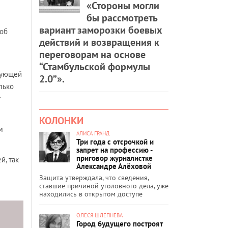
«Стороны могли
бы рассмотреть
вариант заморозки боевых
 об
действий и возвращения к
переговорам на основе
“Стамбульской формулы
рующей
2.0”».
лько
т
КОЛОНКИ
м
АЛИСА ГРАНД
Три года с отсрочкой и
запрет на профессию -
приговор журналистке
й, так
Александре Алёховой
Защита утверждала, что сведения,
ставшие причиной уголовного дела, уже
находились в открытом доступе
ОЛЕСЯ ШЛЕПНЕВА
Город будущего построят