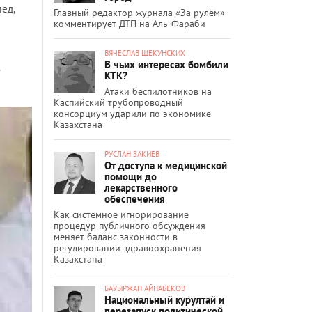
лед,
Главный редактор журнала «За рулём»
комментирует ДТП на Аль-Фараби
ВЯЧЕСЛАВ ЩЕКУНСКИХ
В чьих интересах бомбили
.
КТК?
Атаки беспилотников на
Каспийский трубопроводный
консорциум ударили по экономике
Казахстана
РУСЛАН ЗАКИЕВ
От доступа к медицинской
помощи до
лекарственного
обеспечения
Как системное игнорирование
процедур публичного обсуждения
меняет баланс законности в
регулировании здравоохранения
Казахстана
БАУЫРЖАН АЙНАБЕКОВ
Национальный курултай и
перезапуск политической