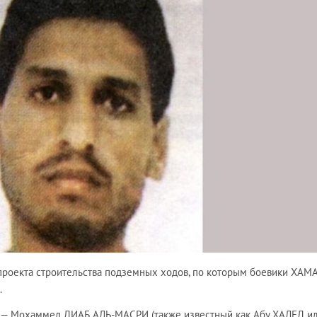
 проекта строительства подземных ходов, по которым боевики ХАМ
.
 — Мохаммед ДИАБ АЛЬ-МАСРИ (также известный как Абу ХАЛЕД ил