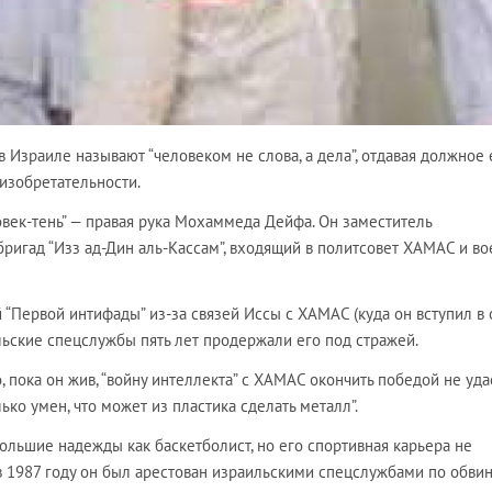
 в Израиле называют “человеком не слова, а дела”, отдавая должное 
изобретательности.
овек-тень” — правая рука Мохаммеда Дейфа. Он заместитель
ригад “Изз ад-Дин аль-Кассам”, входящий в политсовет ХАМАС и в
 “Первой интифады” из-за связей Иссы с ХАМАС (куда он вступил в 
ьские спецслужбы пять лет продержали его под стражей.
, пока он жив, “войну интеллекта” с ХАМАС окончить победой не удас
ько умен, что может из пластика сделать металл”.
ольшие надежды как баскетболист, но его спортивная карьера не
 в 1987 году он был арестован израильскими спецслужбами по обви