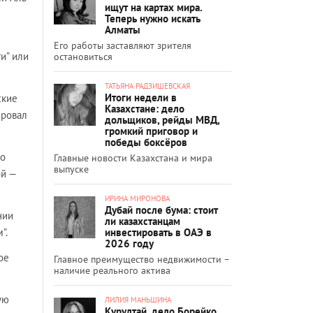
ищут на картах мира.
Теперь нужно искать
Алматы
Его работы заставляют зрителя
и” или
остановиться
ТАТЬЯНА РАДЗИШЕВСКАЯ
Итоги недели в
ские
Казахстане: дело
ировал
дольщиков, рейды МВД,
громкий приговор и
победы боксёров
го
Главные новости Казахстана и мира
выпуске
ой —
ИРИНА МИРОНОВА
Дубай после бума: стоит
нии
ли казахстанцам
”.
инвестировать в ОАЭ в
2026 году
ое
Главное преимущество недвижимости –
наличие реального актива
ую
ЛИЛИЯ МАНЬШИНА
Курултай, дело Борейко,