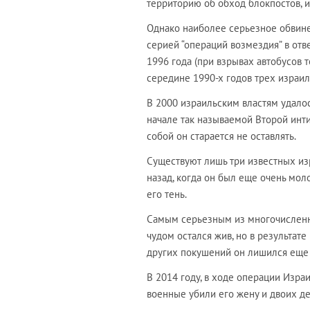
территорию об обход блокпостов, и
Однако наиболее серьезное обвине
серией “операций возмездия” в отв
1996 года (при взрывах автобусов т
середине 1990-х годов трех израил
В 2000 израильским властям удалос
начале так называемой Второй инти
собой он старается не оставлять.
Существуют лишь три известных из
назад, когда он был еще очень моло
его тень.
Самым серьезным из многочисленны
чудом остался жив, но в результате
других покушений он лишился еще и
В 2014 году, в ходе операции Изра
военные убили его жену и двоих де