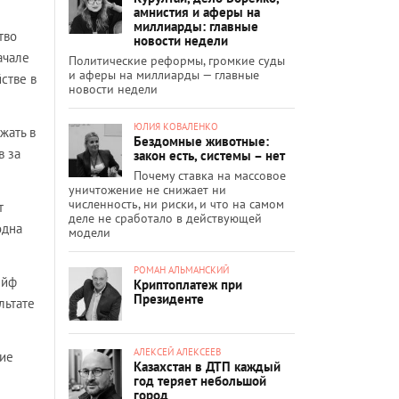
амнистия и аферы на
миллиарды: главные
тво
новости недели
ачале
Политические реформы, громкие суды
и аферы на миллиарды — главные
йстве в
новости недели
ЮЛИЯ КОВАЛЕНКО
жать в
Бездомные животные:
в за
закон есть, системы – нет
Почему ставка на массовое
уничтожение не снижает ни
численность, ни риски, и что на самом
т
деле не сработало в действующей
одна
модели
РОМАН АЛЬМАНСКИЙ
ейф
Криптоплатеж при
Президенте
льтате
АЛЕКСЕЙ АЛЕКСЕЕВ
кие
Казахстан в ДТП каждый
год теряет небольшой
город