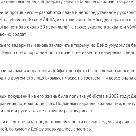
 активно выступал в поддержку запуска большего количества ракет.
ние против него — разработка плана и непосредственное руководс
ет на убийство Яхьи АЙЯША, изготовившего бомбы для терактов в н
огда погибло около 50 израильтян), а также участие в захвате и уби
ьских солдат.
ь его задержать и вновь заключить в тюрьму, но Дейф умудрился бе
фады и с тех пор о нем почти ничего не известно наверняка: следо
раильтянам изображения Дейфа: одно фото было сделано много ле
д, на другом его лицо скрывает маска, на третьем — и вовсе видна 
х покушений на его жизнь была попытка убийства в 2002 году: Д
 ранения потерял один глаз. По данным израильских властей, в резу
 ноги и руки, а также с трудом разговаривает.
иля в секторе Газа, продолжавшейся почти восемь недель, израильс
тей, но самому Дейфу вновь удалось спастись.