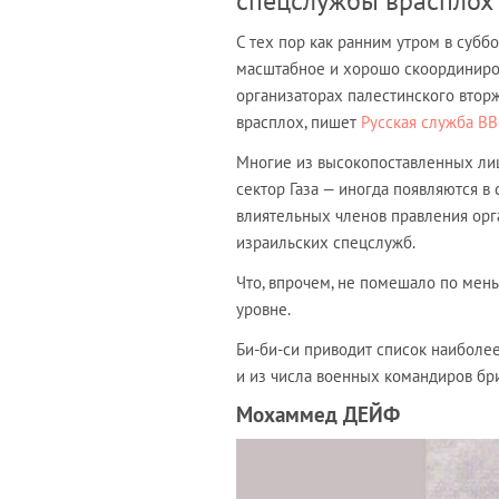
спецслужбы врасплох
С тех пор как ранним утром в субб
масштабное и хорошо скоординиров
организаторах палестинского втор
врасплох, пишет
Русская служба B
Многие из высокопоставленных ли
сектор Газа — иногда появляются в
влиятельных членов правления орга
израильских спецслужб.
Что, впрочем, не помешало по мен
уровне.
Би-би-си приводит список наиболе
и из числа военных командиров бри
Мохаммед ДЕЙФ