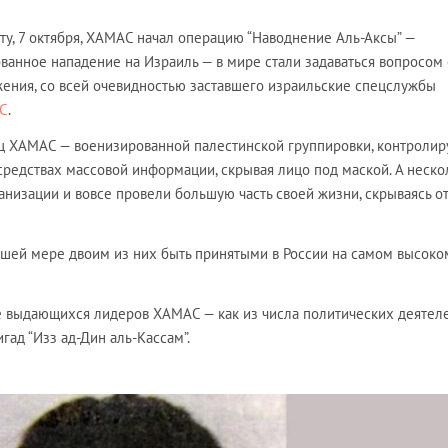
оту, 7 октября, ХАМАС начал операцию “Наводнение Аль-Аксы” —
анное нападение на Израиль — в мире стали задаваться вопросом
жения, со всей очевидностью заставшего израильские спецслужбы
BC
.
ц ХАМАС — военизированной палестинской группировки, контроли
 средствах массовой информации, скрывая лицо под маской. А неско
низации и вовсе провели большую часть своей жизни, скрываясь о
ьшей мере двоим из них быть принятыми в России на самом высоко
е выдающихся лидеров ХАМАС — как из числа политических деятеле
гад “Изз ад-Дин аль-Кассам”.