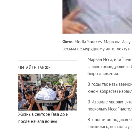
Фото
: Media Sources. Марвана Иссу
весьма незаурядному интеллекту и 
Марван Исса, или “чел
главнокомандующего б
ЧИТАЙТЕ ТАКЖЕ
бюро движения.
В годы так называемой
юном возрасте) израил
В Израиле уверяют, что
поскольку Исса “настол
Жизнь в секторе Газа до и
В юности он подавал б
после начала войны
сложилась, поскольку