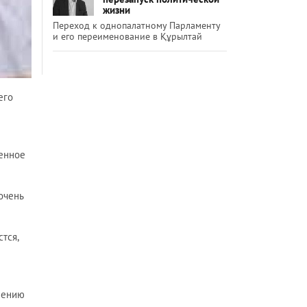
жизни
Переход к однопалатному Парламенту
и его переименование в Құрылтай
его
оенное
очень
тся,
нению