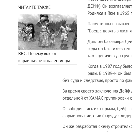
ДЕЙФ). Он возглавляет
ЧИТАЙТЕ ТАКЖЕ
Родился в Газе в 1965 г
Палестинцы называют е
“Боец с девятью жизня
Диплом бакалавра Дейф
годы он был известен 
ВВС: Почему воюют
там сценическую групп
израильтяне и палестинцы
Когда в 1987 году был
ряды. В 1989-м он был
без суда и следствия, просто по ф
За время своего заключения Дейф
отдельной от ХАМАС группировки с 
Освободившись из тюрьмы, Дейф св
формирование, став (наряду с лиде
Он же разработал схему строитель