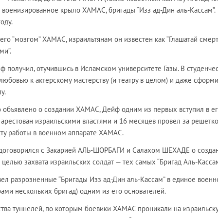
 военизированное крыло ХАМАС, бригады “Изз ад-Дин аль-Кассам”.
оду.
го “мозгом” ХАМАС, израильтянам он известен как “Глашатай смерт
ми”.
 получил, отучившись в Исламском университете Газы. В студенче
любовью к актерскому мастерству (и театру в целом) и даже сформ
у.
о объявлено о создании ХАМАС, Дейф одним из первых вступил в е
 арестован израильскими властями и 16 месяцев провел за решетк
акту работы в военном аппарате ХАМАС.
 договорился с Закарией АЛЬ-ШОРБАГИ и Салахом ШЕХАДЕ о созда
целью захвата израильских солдат — тех самых “Бригад Аль-Кассам
ел разрозненные “Бригады Изз ад-Дин аль-Кассам” в единое военн
рами нескольких бригад) одним из его основателей.
ства туннелей, по которым боевики ХАМАС проникали на израильск