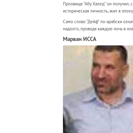
Прозвище “Абу Халед” он получил, 
историческая личность, жил в эпох
Само слово “Дейф” по-арабски означ
надолго, проводя каждую ночь в но
Марван ИССА