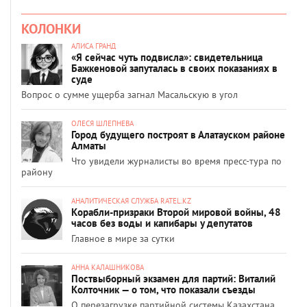
КОЛОНКИ
АЛИСА ГРАНД
«Я сейчас чуть подвисла»: свидетельница
Бажкеновой запуталась в своих показаниях в
суде
Вопрос о сумме ущерба загнал Масальскую в угол
ОЛЕСЯ ШЛЕПНЕВА
Город будущего построят в Алатауском районе
Алматы
Что увидели журналисты во время пресс-тура по
району
АНАЛИТИЧЕСКАЯ СЛУЖБА RATEL.KZ
Корабли-призраки Второй мировой войны, 48
часов без воды и капибары у депутатов
Главное в мире за сутки
АННА КАЛАШНИКОВА
Поствыборный экзамен для партий: Виталий
Колточник — о том, что показали съезды
О перезагрузке партийной системы Казахстана,