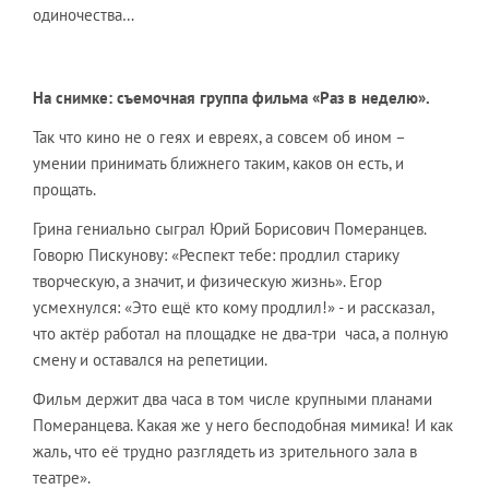
одиночества…
На снимке: съемочная группа фильма «Раз в неделю».
Так что кино не о геях и евреях, а совсем об ином –
умении принимать ближнего таким, каков он есть, и
прощать.
Грина гениально сыграл Юрий Борисович Померанцев.
Говорю Пискунову: «Респект тебе: продлил старику
творческую, а значит, и физическую жизнь». Егор
усмехнулся: «Это ещё кто кому продлил!» - и рассказал,
что актёр работал на площадке не два-три часа, а полную
смену и оставался на репетиции.
Фильм держит два часа в том числе крупными планами
Померанцева. Какая же у него бесподобная мимика! И как
жаль, что её трудно разглядеть из зрительного зала в
театре».