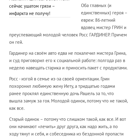
Оба главных (и
сейчас ушатом грязи –
единственных) героя –
инфаркта не получу!
евреи: 86-летний
вдовец мистер ГРИН и
преуспевающий молодой человек Росс ГАРДИНЕР. Причем
он гей.
Гардинер на своём авто едва не покалечил мистера Грина,
и суд приговорил его к социальной работе: полгода раз в
неделю навещать старика и приносить пакет с продуктами.
Росс - изгой в семье из-за своей ориентации. Грин
похоронил любимую жену Иету, а тридцатью годами
ранее проклял единственную дочь Рашель за то, что
вышла замуж за гоя. Молодой одинок, потому что не такой,
как все.
Старый одинок – потому что слишком такой, как все. И вот
они начинают «лечить» друг друга, как надо жить, а по
ходу тянут и себя, и собеседника из бездонной пропасти