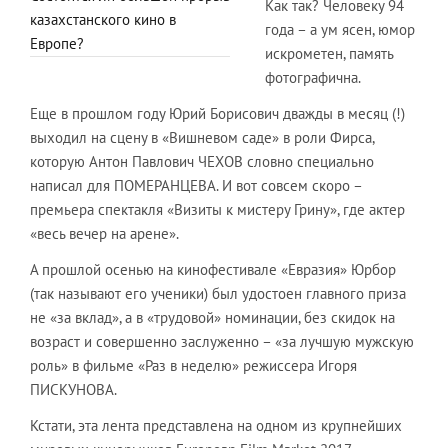
Как так? Человеку 94
казахстанского кино в
года – а ум ясен, юмор
Европе?
искрометен, память
фотографична.
Еще в прошлом году Юрий Борисович дважды в месяц (!)
выходил на сцену в «Вишневом саде» в роли Фирса,
которую Антон Павлович ЧЕХОВ словно специально
написал для ПОМЕРАНЦЕВА. И вот совсем скоро –
премьера спектакля «Визиты к мистеру Грину», где актер
«весь вечер на арене».
А прошлой осенью на кинофестивале «Евразия» Юрбор
(так называют его ученики) был удостоен главного приза
не «за вклад», а в «трудовой» номинации, без скидок на
возраст и совершенно заслуженно – «за лучшую мужскую
роль» в фильме «Раз в неделю» режиссера Игоря
ПИСКУНОВА.
Кстати, эта лента представлена на одном из крупнейших