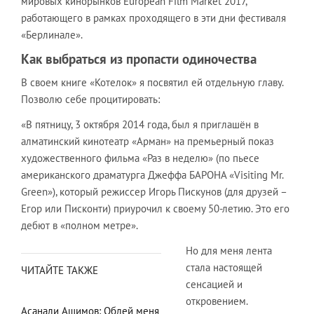
мировых кинорынков European Film Market 2017,
работающего в рамках проходящего в эти дни фестиваля
«Берлинале».
Как выбраться из пропасти одиночества
В своем книге «Котелок» я посвятил ей отдельную главу.
Позволю себе процитировать:
«В пятницу, 3 октября 2014 года, был я приглашён в
алматинский кинотеатр «Арман» на премьерный показ
художественного фильма «Раз в неделю» (по пьесе
американского драматурга Джеффа БАРОНА «Visiting Mr.
Green»), который режиссер Игорь Пискунов (для друзей –
Егор или Писконти) приурочил к своему 50-летию. Это его
дебют в «полном метре».
Но для меня лента
стала настоящей
ЧИТАЙТЕ ТАКЖЕ
сенсацией и
откровением.
Асанали Ашимов: Облей меня