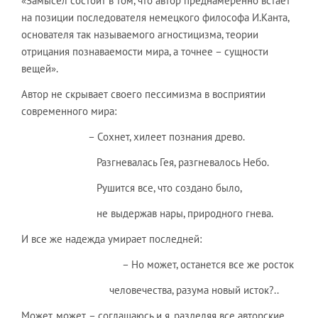
«Замысел состоит в том, что автор преднамеренно встает
на позиции последователя немецкого философа И.Канта,
основателя так называемого агностицизма, теории
отрицания познаваемости мира, а точнее – сущности
вещей».
Автор не скрывает своего пессимизма в восприятии
современного мира:
– Сохнет, хилеет познания древо.
Разгневалась Гея, разгневалось Небо.
Рушится все, что создано было,
не выдержав нары, природного гнева.
И все же надежда умирает последней:
– Но может, останется все же росток
человечества, разума новый исток?..
Может, может, – соглашаюсь и я, разделяя все авторские