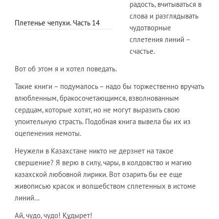
радость, вчитываться в
слова и разглядывать
Плетенье чепухи. Часть 14
чудотворные
сплетения линий –
счастье.
Вот об этом я и хотел поведать.
Такие книги – подумалось – надо бы торжественно вручать
влюбленным, бракосочетающимся, взволнованным
сердцам, которые хотят, но не могут выразить свою
упоительную страсть. Подобная книга вывела бы их из
оцепенения немоты.
Неужели в Казахстане никто не дерзнет на такое
свершение? Я верю в силу, чары, в колдовство и магию
казахской любовной лирики. Вот озарить бы ее еще
живописью красок и волшебством сплетенных в истоме
линий…
Ай, чудо, чудо! Құдырет!