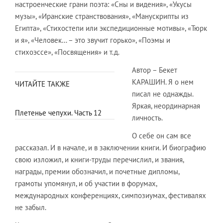
настроенческие грани поэта: «Сны и видения», «Укусы
музы», «Иранские странствования», «Манускрипты из
Египта», «Стихостепи или экспедиционные мотивы», «Тюрк
и я», «Человек… – это звучит горько», «Поэмы и
стихоэссе», «Посвящения» и т.д.
Автор – Бекет
КАРАШИН. Я о нем
ЧИТАЙТЕ ТАКЖЕ
писал не однажды.
Яркая, неординарная
Плетенье чепухи. Часть 12
личность.
О себе он сам все
рассказал. И в начале, и в заключении книги. И биографию
свою изложил, и книги-труды перечислил, и звания,
награды, премии обозначил, и почетные дипломы,
грамоты упомянул, и об участии в форумах,
международных конференциях, симпозиумах, фестивалях
не забыл.