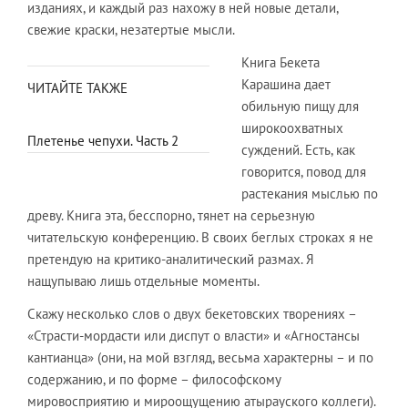
изданиях, и каждый раз нахожу в ней новые детали,
свежие краски, незатертые мысли.
Книга Бекета
Карашина дает
ЧИТАЙТЕ ТАКЖЕ
обильную пищу для
широкоохватных
Плетенье чепухи. Часть 2
суждений. Есть, как
говорится, повод для
растекания мыслью по
древу. Книга эта, бесспорно, тянет на серьезную
читательскую конференцию. В своих беглых строках я не
претендую на критико-аналитический размах. Я
нащупываю лишь отдельные моменты.
Скажу несколько слов о двух бекетовских творениях –
«Страсти-мордасти или диспут о власти» и «Агностансы
кантианца» (они, на мой взгляд, весьма характерны – и по
содержанию, и по форме – философскому
мировосприятию и мироощущению атырауского коллеги).