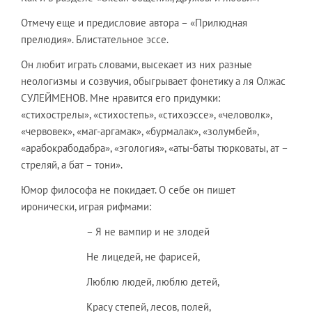
Отмечу еще и предисловие автора – «Прилюдная
прелюдия». Блистательное эссе.
Он любит играть словами, высекает из них разные
неологизмы и созвучия, обыгрывает фонетику а ля Олжас
СУЛЕЙМЕНОВ. Мне нравится его придумки:
«стихострелы», «стихостепь», «стихоэссе», «человолк»,
«червовек», «маг-аргамак», «бурмалак», «золумбей»,
«арабокрабодабра», «эгология», «аты-баты тюрковаты, ат –
стреляй, а бат – тони».
Юмор философа не покидает. О себе он пишет
иронически, играя рифмами:
– Я не вампир и не злодей
Не лицедей, не фарисей,
Люблю людей, люблю детей,
Красу степей, лесов, полей,