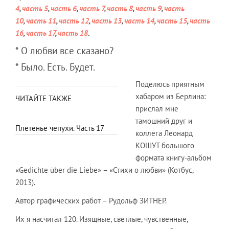
4
,
часть 5
,
часть 6
,
часть 7
,
часть 8
,
часть 9
,
часть
10
,
часть 11
,
часть 12
,
часть 13
,
часть 14
,
часть 15
,
часть
16
,
часть 17
,
часть 18
.
* О любви все сказано?
* Было. Есть. Будет.
Поделюсь приятным
хабаром из Берлина:
ЧИТАЙТЕ ТАКЖЕ
прислал мне
тамошний друг и
Плетенье чепухи. Часть 17
коллега Леонард
КОШУТ большого
формата книгу-альбом
«Gedichte über die Liebe» – «Стихи о любви» (Котбус,
2013).
Автор графических работ – Рудольф ЗИТНЕР.
Их я насчитал 120. Изящные, светлые, чувственные,