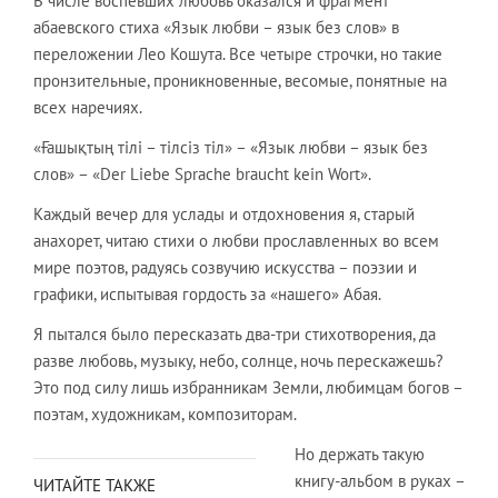
В числе воспевших любовь оказался и фрагмент
абаевского стиха «Язык любви – язык без слов» в
переложении Лео Кошута. Все четыре строчки, но такие
пронзительные, проникновенные, весомые, понятные на
всех наречиях.
«Ғашықтың тілі – тілсіз тіл» – «Язык любви – язык без
слов» – «Der Liebe Sprache braucht kein Wort».
Каждый вечер для услады и отдохновения я, старый
анахорет, читаю стихи о любви прославленных во всем
мире поэтов, радуясь созвучию искусства – поэзии и
графики, испытывая гордость за «нашего» Абая.
Я пытался было пересказать два-три стихотворения, да
разве любовь, музыку, небо, солнце, ночь перескажешь?
Это под силу лишь избранникам Земли, любимцам богов –
поэтам, художникам, композиторам.
Но держать такую
книгу-альбом в руках –
ЧИТАЙТЕ ТАКЖЕ