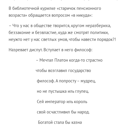
В библиотечной курилке «старичок пенсионного
возраста» обращается вопросом «в никуда»:
– Что у нас в обществе творится, кругом неразбериха,
беззаконие и безвластие, куда же смотрят политики,
неужто нет у нас светлых умов, чтобы навести порядок?!
Назревает диспут. Вступает в него философ:
– Мечтал Платон когда-то страстно
чтобы возглавил государство
философ. А попросту – мудрец,
но не пустышка иль глупец.
Сей император иль король
свой осчастливил бы народ.
Богатой стала бы казна