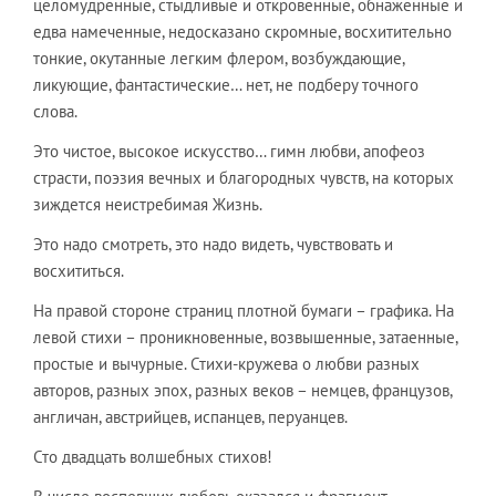
целомудренные, стыдливые и откровенные, обнаженные и
едва намеченные, недосказано скромные, восхитительно
тонкие, окутанные легким флером, возбуждающие,
ликующие, фантастические… нет, не подберу точного
слова.
Это чистое, высокое искусство… гимн любви, апофеоз
страсти, поэзия вечных и благородных чувств, на которых
зиждется неистребимая Жизнь.
Это надо смотреть, это надо видеть, чувствовать и
восхититься.
На правой стороне страниц плотной бумаги – графика. На
левой стихи – проникновенные, возвышенные, затаенные,
простые и вычурные. Стихи-кружева о любви разных
авторов, разных эпох, разных веков – немцев, французов,
англичан, австрийцев, испанцев, перуанцев.
Сто двадцать волшебных стихов!