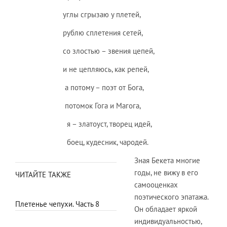
углы сгрызаю у плетей,
рублю сплетения сетей,
со злостью – звения цепей,
и не цепляюсь, как репей,
а потому – поэт от Бога,
потомок Гога и Магога,
я – златоуст, творец идей,
боец, кудесник, чародей.
Зная Бекета многие
годы, не вижу в его
ЧИТАЙТЕ ТАКЖЕ
самооценках
поэтического эпатажа.
Плетенье чепухи. Часть 8
Он обладает яркой
индивидуальностью,