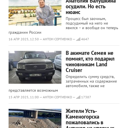
Анатолия Балушкина
осудили. Но есть
нюанс
Процесс был заочным,
подсудимый на него не
явился – и вообще он теперь
гражданин России
16 АПР 2025, 12:50 — АНТОН СЕРГИЕНКО —
4647
В акимате Семея не
помнят, кто подарил
чиновникам Land
Cruiser
Определить сумму средств,
затраченных на содержание
автомобиля, также не
представляется возможным
15 АПР 2025, 11:00 — АНТОН СЕРГИЕНКО —
17387
Жители Усть-
Каменогорска
пожаловались в