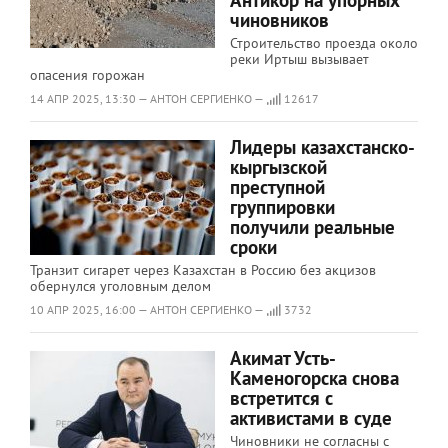
Антикор на упорных
чиновников
Строительство проезда около
реки Иртыш вызывает
опасения горожан
14 АПР 2025, 13:30 — АНТОН СЕРГИЕНКО —
12617
Лидеры казахстанско-
кыргызской
преступной
группировки
получили реальные
сроки
Транзит сигарет через Казахстан в Россию без акцизов
обернулся уголовным делом
10 АПР 2025, 16:00 — АНТОН СЕРГИЕНКО —
3732
Акимат Усть-
Каменогорска снова
встретится с
активистами в суде
Чиновники не согласны с