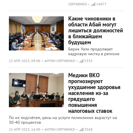
СЕРГИЕНКО —
14077
Какие чиновники в
области Абай могут
лишиться должностей
в ближайшем
будущем
Берик Уали продолжает
кадровую чистку в регионе
22 АПР 2025, 09:00 — АНТОН СЕРГИЕНКО —
5335
Медики ВКО
прогнозируют
ухудшение здоровья
населения из-за
грядущего
повышения
налоговых ставок
По их подсчётам, цены на услуги поликлиник вырастут на
30-40 процентов
21 АПР 2025, 16:00 — АНТОН СЕРГИЕНКО —
3568