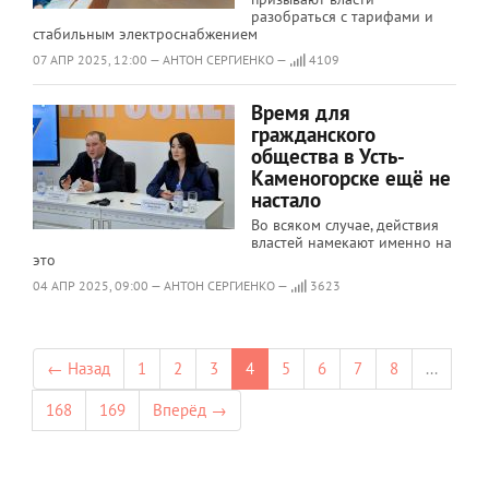
разобраться с тарифами и
стабильным электроснабжением
07 АПР 2025, 12:00 — АНТОН СЕРГИЕНКО —
4109
Время для
гражданского
общества в Усть-
Каменогорске ещё не
настало
Во всяком случае, действия
властей намекают именно на
это
04 АПР 2025, 09:00 — АНТОН СЕРГИЕНКО —
3623
← Назад
1
2
3
4
5
6
7
8
...
168
169
Вперёд →