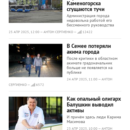
Каменогорска
сгущаются тучи
Администрация города
недовольна работой его
бессменного руководства
25 АПР 2025, 12:00 — АНТОН СЕРГИЕНКО —
12422
В Семее потеряли
акима города
После критики в областном
акимате градоначальник
больше не появляется на
публике
24 АПР 2025, 11:00 — АНТОН
СЕРГИЕНКО —
6572
Как опальный олигарх
Балушкин выводил
активы
И причём здесь люди Карима
Масимова
23 АПР 2025, 10:00 — АНТОН