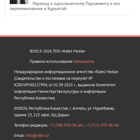
Переход к однопалатному Парламенту и его
переименование в Құрылтай
©2013-2026 ТОО «Ratel Media»
Правила использования
материалов
Международное информационное агентство «Ratel Media»
(Свидетельство о постановке на переучёт №
KZ85VPY00127994, от 02.09.2025 г., выданное Комитетом
информации Министерства культуры и информации
Республики Казахстан).
050026, Республика Казахстан, г. Алматы, ул. Муратбаева,
здание 23, 225 офис, БЦ Дарын
Телефон редакции:
+7 (708) 970-96-68
;
+7 (727) 970-96-68
Email:
info@ratel.kz