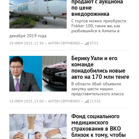
продают с аукциона
по цене
внедорожника
С торгов можно приобрести
Fokker-100, такие же, как
разбившийся в Алматы в
декабре 2019 года
19 ИЮН 2025, 12:30 — АНТОН СЕРГИЕНКО —
9551
Берику Уали и его
команде
понадобились новые
авто на 170 млн тенге
В области Абай объявили
закупку шести машин
представительского класса
18 ИЮН 2025, 15:00 — АНТОН СЕРГИЕНКО —
21326
Фонд социального
медицинского
страхования в ВКО
близок к тому, чтобы