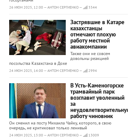
госорганами
26 ИЮН 2025, 12:00 — АНТОН СЕРГИЕНКО —
3344
Застрявшие в Катаре
казахстанцы
отмечают плохую
работу местной
авиакомпании
Также они не совсем
довольны реакцией
посольства Казахстана в Дохе
24 ИЮН 2025, 14:00 — АНТОН СЕРГИЕНКО —
2994
В Усть-Каменогорске
трамвайный парк
возглавит уволенный
за
неудовлетворительную
работу чиновник
Он сменил на посту Михаила Чайку, которого, в свою
очередь, не критиковал только ленивый
24 ИЮН 2025, 13:00 — АНТОН СЕРГИЕНКО —
13009