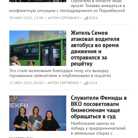
Строители в области Абай
просят Токаева вмешаться в
конфликтную ситуацию с генподрядчиком из Поднебесной
30 ИЮН 2025, 15:00 — АНТОН СЕРГИЕНКО —
8284
Житель Семея
атаковал водителя
автобуса во время
движения и
отправился за
решётку
Это стало возможным благодаря тому, что выходку
горожанина запечатлели и опубликовали в соцсетях
27 ИЮН 2025, 09:00 — АНТОН СЕРГИЕНКО —
6329
Служители Фемиды в
ВКО посоветовали
бизнесменам чаще
обращаться в суд
Наибольшие шансы на
победу у предпринимателей
в земельных спорах с