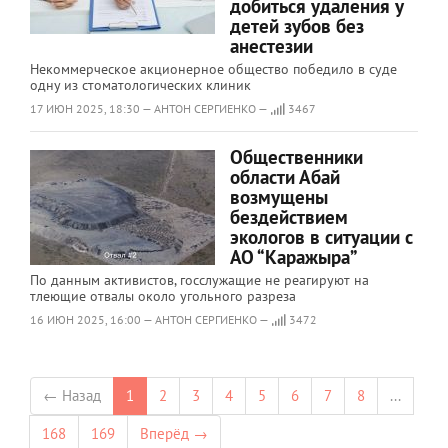
добиться удаления у
детей зубов без
анестезии
Некоммерческое акционерное общество победило в суде
одну из стоматологических клиник
17 ИЮН 2025, 18:30 — АНТОН СЕРГИЕНКО —
3467
Общественники
области Абай
возмущены
бездействием
экологов в ситуации с
АО “Каражыра”
По данным активистов, госслужащие не реагируют на
тлеющие отвалы около угольного разреза
16 ИЮН 2025, 16:00 — АНТОН СЕРГИЕНКО —
3472
← Назад
1
2
3
4
5
6
7
8
...
168
169
Вперёд →